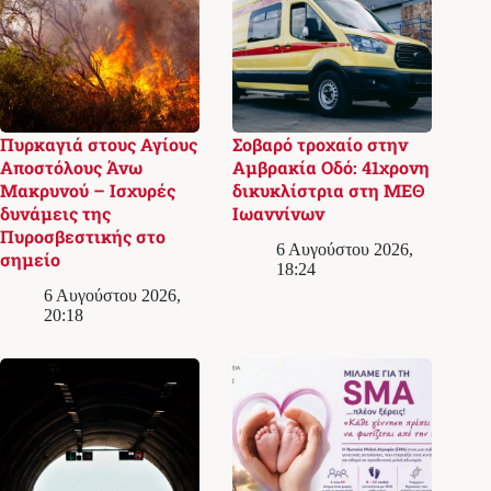
Πυρκαγιά στους Αγίους
Σοβαρό τροχαίο στην
Αποστόλους Άνω
Αμβρακία Οδό: 41χρονη
Μακρυνού – Ισχυρές
δικυκλίστρια στη ΜΕΘ
δυνάμεις της
Ιωαννίνων
Πυροσβεστικής στο
6 Αυγούστου 2026,
σημείο
18:24
6 Αυγούστου 2026,
20:18