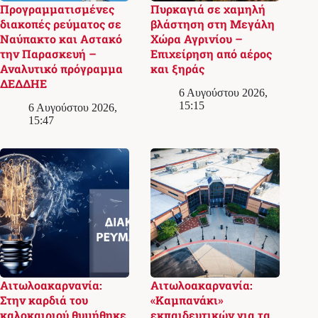
Προγραμματισμένες
Πυρκαγιά σε χαμηλή
διακοπές ρεύματος σε
βλάστηση στη Μεγάλη
Ναύπακτο και Αστακό
Χώρα Αγρινίου –
την Παρασκευή –
Επιχείρηση από αέρος
Αναλυτικό πρόγραμμα
και ξηράς
ΔΕΔΔΗΕ
6 Αυγούστου 2026,
15:15
6 Αυγούστου 2026,
15:47
Αιτωλοακαρνανία:
Αιτωλοακαρνανία:
Στην καρδιά του
«Καμπανάκι»
καλοκαιριού θυμήθηκε
εκπαιδευτικών για τα