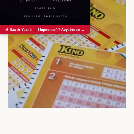
🎷 Sax & Vocals — Παρασκευή 7 Αυγούστου →