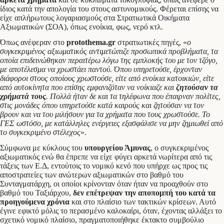
ίδιος κατά την απολογία του στους αστυνομικούς. Φέρεται επίσης να
είχε απλήρωτους λογαριασμούς στα Στρατιωτικά Οικήματα
Αξιωματικών (ΣΟΑ), όπως ενοίκια, φως, νερό κτλ.
Όπως ανέφεραν στο
protothema.gr
στρατιωτικές πηγές, «
ο
συγκεκριμένος αξιωματικός αντιμετώπιζε προσωπικά προβλήματα, τα
οποία επιδεινώθηκαν περαιτέρω λόγω της εμπλοκής του με τον τζόγο,
με αποτέλεσμα να χρωστάει παντού. Όπου υπηρετούσε, έρχονταν
διάφοροι στους οποίους χρωστούσε, είτε από ενοίκια κατοικιών, είτε
από αυτοκίνητα που επίσης εμφανιζόταν να νοίκιαζε και
ζητούσαν τα
χρήματά τους
. Πολλά ήταν δε και τα τηλέφωνα που έπαιρναν πολίτες,
στις μονάδες όπου υπηρετούσε κατά καιρούς και ζητούσαν να τον
βρουν και να του μιλήσουν για τα χρήματα που τους χρωστούσε. Το
ΓΕΣ ωστόσο, με κατάλληλες ενέργειες εξασφάλισε να μην ζημιωθεί από
το συγκεκριμένο στέλεχος
».
Σύμφωνα με κύκλους του
υπουργείου Άμυνας
, ο συγκεκριμένος
αξιωματικός ενώ θα έπρεπε να είχε φύγει αρκετά νωρίτερα από τις
τάξεις των Ε.Δ, εντούτοις το νομικό κενό που υπήρχε ως προς τις
αποστρατείες των ανώτερων αξιωματικών στο βαθμό του
Συνταγματάρχη, οι οποίοι κρίνονταν όταν ήταν να προαχθούν στο
βαθμό του Ταξιάρχου,
δεν επέτρεψαν την αποπομπή του κατά τα
προηγούμενα χρόνια
και στο πλαίσιο των τακτικών κρίσεων. Αυτό
έγινε εφικτό μόλις το περασμένο καλοκαίρι, όταν, έχοντας αλλάξει το
σχετικό νομικό πλαίσιο, πραγματοποιήθηκε έκτακτο συμβούλιο