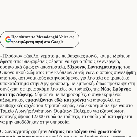
Προσθέστε το Messolonghi Voice ως
προτιμώμενη πηγή στο Google
«Πλούσιο» φάκελο, γεμάτο με πειθαρχικές ποινές και με ιδιαίτερη
έφεση στις υπεξαιρέσεις φέρεται να έχει ο τύποις εν ενεργεία,
ουσιαστικά όμως εν αποστρατεία,
53χρονος Συνταγματάρχης
του
Οικονομικού Σώματος των Ενόπλων Δυνάμεων, ο οποίος συνελήφθη
από τους αστυνομικούς κατηγορούμενος για ληστεία σε τραπεζικό
υποκατάστημα στην Αργυρούπολη, με εμπλοκή, όπως προέκυψε στη
συνέχεια, σε τρεις ακόμη ληστείες σε τράπεζες της
Νέας Σμύρνης
και της Δάφνης
. Σύμφωνα με πληροφορίες, ο συγκεκριμένος
αξιωματικός
εμφανίζονταν εδώ και χρόνια
να απασχολεί τις
πειθαρχικές αρχές του Στρατού Ξηράς, ενώ εκκρεμούσε έρευνα στο
Ταμείο Αρωγής Ανάπηρων Θυμάτων Πολέμου για εξαργύρωση
επιταγής ύψους 12.000 ευρώ σε τράπεζα, τα οποία χρήματα φέρεται
να μην αποδόθηκαν στην υπηρεσία.
Ο Συνταγματάρχης ήταν
δέσμιος του τζόγου ενώ χρωστούσε
αρκετά χρήματα
και σε κυκλώματα τοκογλυφίας, όπως ανέφερε ο