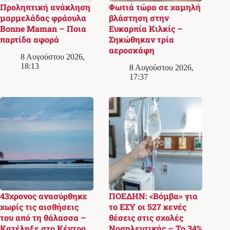
Προληπτική ανάκληση
Φωτιά τώρα σε χαμηλή
μαρμελάδας φράουλα
βλάστηση στην
Bonne Maman – Ποια
Ευκαρπία Κιλκίς –
παρτίδα αφορά
Σηκώθηκαν τρία
αεροσκάφη
8 Αυγούστου 2026,
18:13
8 Αυγούστου 2026,
17:37
43χρονος ανασύρθηκε
ΠΟΕΔΗΝ: «Βόμβα» για
χωρίς τις αισθήσεις
το ΕΣΥ οι 527 κενές
του από τη θάλασσα –
θέσεις στις σχολές
Κατέληξε στο Κέντρο
Νοσηλευτικής – Το 34%