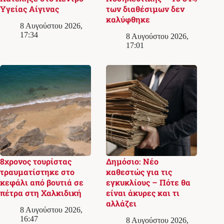
Υγείας Αίγινας
των διαθέσιμων δεν
καλύφθηκε
8 Αυγούστου 2026,
17:34
8 Αυγούστου 2026,
17:01
8χρονος τουρίστας
Δημόσιο: Νέο
τραυματίστηκε στο
καθεστώς για τις
κεφάλι από βουτιά σε
εγκυκλίους – Πότε θα
πέτρα στη Χαλκιδική
είναι άκυρες και τι
αλλάζει
8 Αυγούστου 2026,
16:47
8 Αυγούστου 2026,