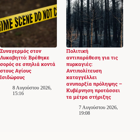
Συναγερμός στον
Πολιτική
Λυκαβηττό: Βρέθηκε
αντιπαράθεση για τις
σορός σε σπηλιά κοντά
πυρκαγιές:
στους Αγίους
Αντιπολίτευση
Ισιδώρους
καταγγέλλει
ανυπαρξία πρόληψης –
8 Αυγούστου 2026,
Κυβέρνηση προτάσσει
15:16
τα μέτρα στήριξης
7 Αυγούστου 2026,
19:08