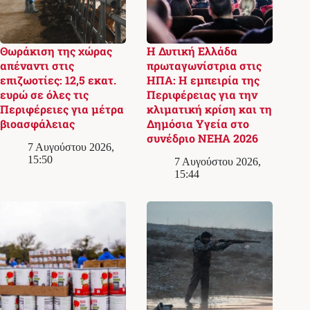
Θωράκιση της χώρας
Η Δυτική Ελλάδα
απέναντι στις
πρωταγωνίστρια στις
επιζωοτίες: 12,5 εκατ.
ΗΠΑ: Η εμπειρία της
ευρώ σε όλες τις
Περιφέρειας για την
Περιφέρειες για μέτρα
κλιματική κρίση και τη
βιοασφάλειας
Δημόσια Υγεία στο
συνέδριο NEHA 2026
7 Αυγούστου 2026,
15:50
7 Αυγούστου 2026,
15:44