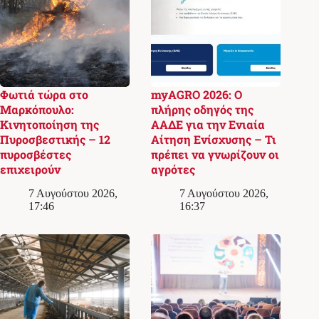
Φωτιά τώρα στο
myAGRO 2026: Ο
Μαρκόπουλο:
πλήρης οδηγός της
Κινητοποίηση της
ΑΑΔΕ για την Ενιαία
Πυροσβεστικής – 12
Αίτηση Ενίσχυσης – Τι
πυροσβέστες
πρέπει να γνωρίζουν οι
επιχειρούν
αγρότες
7 Αυγούστου 2026,
7 Αυγούστου 2026,
17:46
16:37