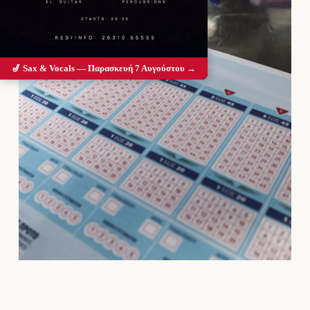
🎷 Sax & Vocals — Παρασκευή 7 Αυγούστου →