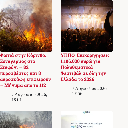
Φωτιά στην Κόρινθο:
ΥΠΠΟ: Επιχορηγήσεις
Συναγερμός στο
1.106.000 ευρώ για
Στεφάνι – 82
Πολυθεματικά
πυροσβέστες και 8
Φεστιβάλ σε όλη την
αεροσκάφη επιχειρούν
Ελλάδα το 2026
– Μήνυμα από το 112
7 Αυγούστου 2026,
17:56
7 Αυγούστου 2026,
18:01