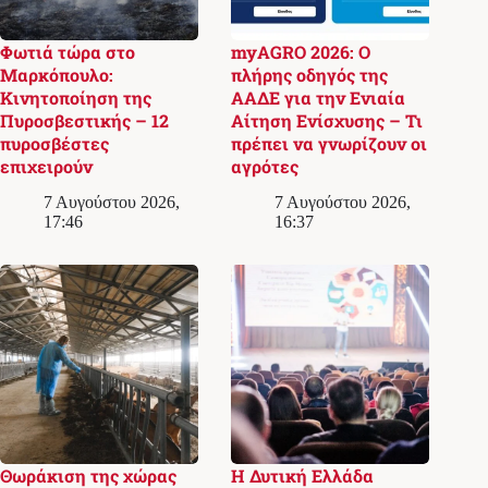
Φωτιά τώρα στο
myAGRO 2026: Ο
Μαρκόπουλο:
πλήρης οδηγός της
Κινητοποίηση της
ΑΑΔΕ για την Ενιαία
Πυροσβεστικής – 12
Αίτηση Ενίσχυσης – Τι
πυροσβέστες
πρέπει να γνωρίζουν οι
επιχειρούν
αγρότες
7 Αυγούστου 2026,
7 Αυγούστου 2026,
17:46
16:37
Θωράκιση της χώρας
Η Δυτική Ελλάδα