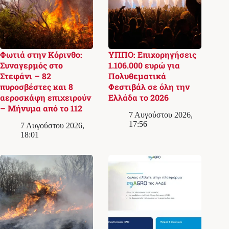
Φωτιά στην Κόρινθο:
ΥΠΠΟ: Επιχορηγήσεις
Συναγερμός στο
1.106.000 ευρώ για
Στεφάνι – 82
Πολυθεματικά
πυροσβέστες και 8
Φεστιβάλ σε όλη την
αεροσκάφη επιχειρούν
Ελλάδα το 2026
– Μήνυμα από το 112
7 Αυγούστου 2026,
17:56
7 Αυγούστου 2026,
18:01