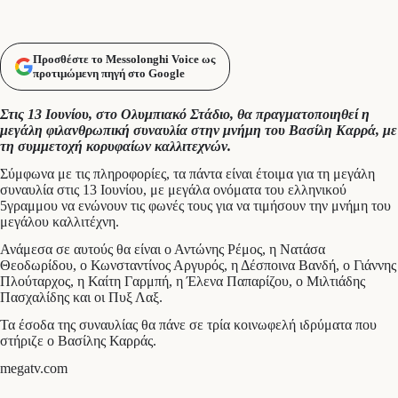
Προσθέστε το Messolonghi Voice ως
προτιμώμενη πηγή στο Google
Στις 13 Ιουνίου, στο Ολυμπιακό Στάδιο, θα πραγματοποιηθεί η
μεγάλη φιλανθρωπική συναυλία στην μνήμη του Βασίλη Καρρά, με
τη συμμετοχή κορυφαίων καλλιτεχνών.
Σύμφωνα με τις πληροφορίες, τα πάντα είναι έτοιμα για τη μεγάλη
συναυλία στις 13 Ιουνίου, με μεγάλα ονόματα του ελληνικού
5γραμμου να ενώνουν τις φωνές τους για να τιμήσουν την μνήμη του
μεγάλου καλλιτέχνη.
Ανάμεσα σε αυτούς θα είναι ο Αντώνης Ρέμος, η Νατάσα
Θεοδωρίδου, ο Κωνσταντίνος Αργυρός, η Δέσποινα Βανδή, ο Γιάννης
Πλούταρχος, η Καίτη Γαρμπή, η Έλενα Παπαρίζου, ο Μιλτιάδης
Πασχαλίδης και οι Πυξ Λαξ.
Τα έσοδα της συναυλίας θα πάνε σε τρία κοινωφελή ιδρύματα που
στήριζε ο Βασίλης Καρράς.
megatv.com