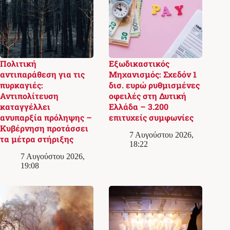
Πολιτική
Εξωδικαστικός
αντιπαράθεση για τις
Μηχανισμός: Σχεδόν 1
πυρκαγιές:
δισ. ευρώ ρυθμισμένες
Αντιπολίτευση
οφειλές στη Δυτική
καταγγέλλει
Ελλάδα – 3.200
ανυπαρξία πρόληψης –
επιτυχείς συμφωνίες
Κυβέρνηση προτάσσει
7 Αυγούστου 2026,
τα μέτρα στήριξης
18:22
7 Αυγούστου 2026,
19:08