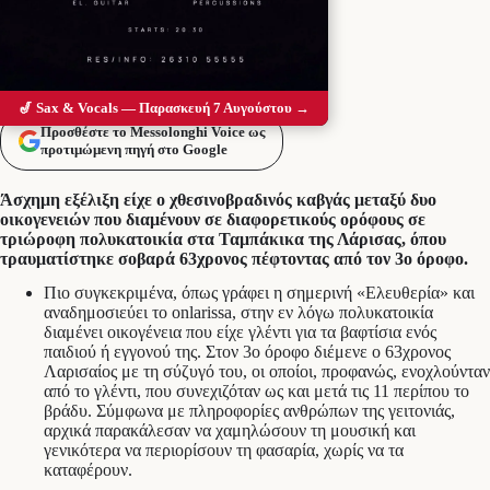
🎷 Sax & Vocals — Παρασκευή 7 Αυγούστου →
Προσθέστε το Messolonghi Voice ως
προτιμώμενη πηγή στο Google
Άσχημη εξέλιξη είχε ο χθεσινοβραδινός καβγάς μεταξύ δυο
οικογενειών που διαμένουν σε διαφορετικούς ορόφους σε
τριώροφη πολυκατοικία στα Ταμπάκικα της Λάρισας, όπου
τραυματίστηκε σοβαρά 63χρονος πέφτοντας από τον 3ο όροφο.
Πιο συγκεκριμένα, όπως γράφει η σημερινή «Ελευθερία» και
αναδημοσιεύει το onlarissa, στην εν λόγω πολυκατοικία
διαμένει οικογένεια που είχε γλέντι για τα βαφτίσια ενός
παιδιού ή εγγονού της. Στον 3ο όροφο διέμενε ο 63χρονος
Λαρισαίος με τη σύζυγό του, οι οποίοι, προφανώς, ενοχλούνταν
από το γλέντι, που συνεχιζόταν ως και μετά τις 11 περίπου το
βράδυ. Σύμφωνα με πληροφορίες ανθρώπων της γειτονιάς,
αρχικά παρακάλεσαν να χαμηλώσουν τη μουσική και
γενικότερα να περιορίσουν τη φασαρία, χωρίς να τα
καταφέρουν.