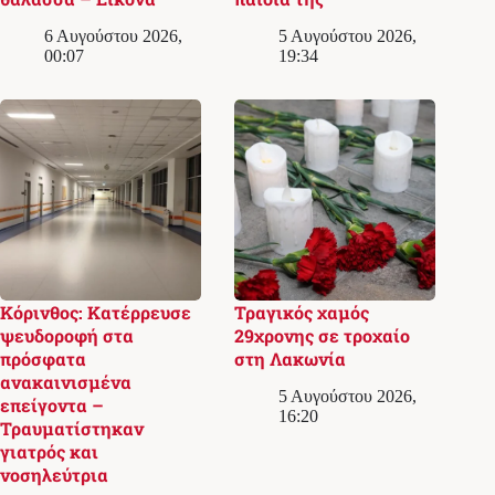
6 Αυγούστου 2026,
5 Αυγούστου 2026,
00:07
19:34
Κόρινθος: Κατέρρευσε
Τραγικός χαμός
ψευδοροφή στα
29χρονης σε τροχαίο
πρόσφατα
στη Λακωνία
ανακαινισμένα
5 Αυγούστου 2026,
επείγοντα –
16:20
Τραυματίστηκαν
γιατρός και
νοσηλεύτρια