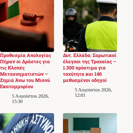
Προθεσμία Απολογίας
Δυτ. Ελλάδα: Σαρωτικοί
Πήραν οι Δράστες για
έλεγχοι της Τροχαίας –
τις Κλοπές
1.300 πρόστιμα για
Μετασχηματιστών –
ταχύτητα και 146
Ζημιά Άνω του Μισού
μεθυσμένοι οδηγοί
Εκατομμυρίου
5 Αυγούστου 2026,
12:01
5 Αυγούστου 2026,
15:30