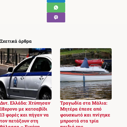
Σχετικά άρθρα
Δυτ. Ελλάδα: Χτύπησαν
Τραγωδία στα Μάλια:
18χρονο με κατσαβίδι
Μητέρα έπεσε από
13 φορές και πήγαν να
φουσκωτό και πνίγηκε
τον πετάξουν στη
μπροστά στα τρία
θάλασσα – Εικόνα
παιδιά της