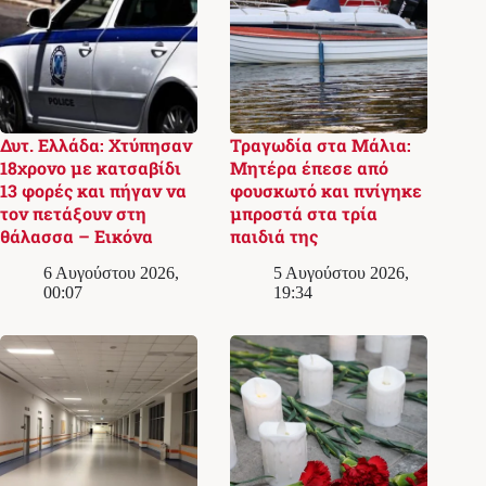
Δυτ. Ελλάδα: Χτύπησαν
Τραγωδία στα Μάλια:
18χρονο με κατσαβίδι
Μητέρα έπεσε από
13 φορές και πήγαν να
φουσκωτό και πνίγηκε
τον πετάξουν στη
μπροστά στα τρία
θάλασσα – Εικόνα
παιδιά της
6 Αυγούστου 2026,
5 Αυγούστου 2026,
00:07
19:34