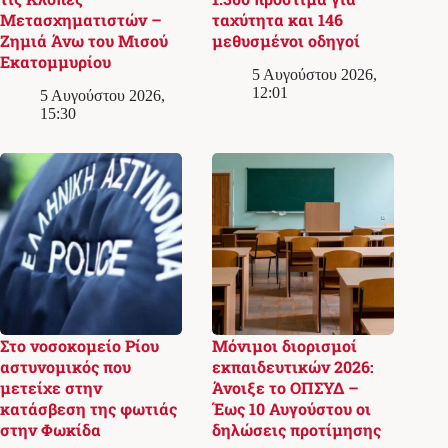
Μετασχηματιστών –
ταχύτητα και 146
Ζημιά Άνω του Μισού
μεθυσμένοι οδηγοί
Εκατομμυρίου
5 Αυγούστου 2026,
12:01
5 Αυγούστου 2026,
15:30
Στο νοσοκομείο Ρίου
Μόνιμοι διορισμοί
αστυνομικός που
εκπαιδευτικών 2026:
μετείχε στην
Άνοιξε το ΟΠΣΥΔ –
κατάσβεση της φωτιάς
Έως 10 Αυγούστου οι
στην Φωκίδα
δηλώσεις προτίμησης