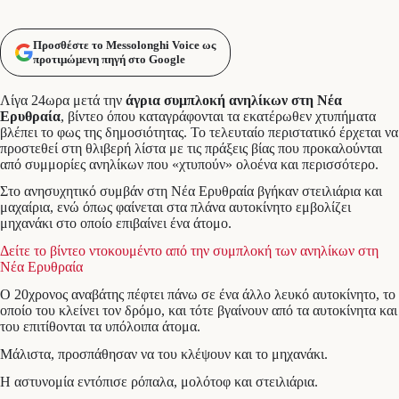
Προσθέστε το Messolonghi Voice ως
προτιμώμενη πηγή στο Google
Λίγα 24ωρα μετά την
άγρια συμπλοκή ανηλίκων στη Νέα
Ερυθραία
, βίντεο όπου καταγράφονται τα εκατέρωθεν χτυπήματα
βλέπει το φως της δημοσιότητας. Το τελευταίο περιστατικό έρχεται να
προστεθεί στη θλιβερή λίστα με τις πράξεις βίας που προκαλούνται
από συμμορίες ανηλίκων που «χτυπούν» ολοένα και περισσότερο.
Στο ανησυχητικό συμβάν στη Νέα Ερυθραία βγήκαν στειλιάρια και
μαχαίρια, ενώ όπως φαίνεται στα πλάνα αυτοκίνητο εμβολίζει
μηχανάκι στο οποίο επιβαίνει ένα άτομο.
Δείτε το βίντεο ντοκουμέντο από την συμπλοκή των ανηλίκων στη
Νέα Ερυθραία
Ο 20χρονος αναβάτης πέφτει πάνω σε ένα άλλο λευκό αυτοκίνητο, το
οποίo του κλείνει τον δρόμο, και τότε βγαίνουν από τα αυτοκίνητα και
του επιτίθονται τα υπόλοιπα άτομα.
Μάλιστα, προσπάθησαν να του κλέψουν και το μηχανάκι.
Η αστυνομία εντόπισε ρόπαλα, μολότοφ και στειλιάρια.