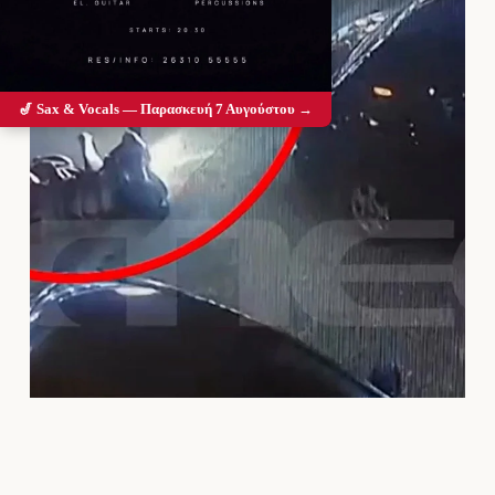
🎷 Sax & Vocals — Παρασκευή 7 Αυγούστου →