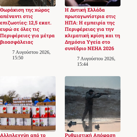
Θωράκιση της χώρας
Η Δυτική Ελλάδα
απέναντι στις
πρωταγωνίστρια στις
επιζωοτίες: 12,5 εκατ.
ΗΠΑ: Η εμπειρία της
ευρώ σε όλες τις
Περιφέρειας για την
Περιφέρειες για μέτρα
κλιματική κρίση και τη
βιοασφάλειας
Δημόσια Υγεία στο
συνέδριο NEHA 2026
7 Αυγούστου 2026,
15:50
7 Αυγούστου 2026,
15:44
Αλληλεγγύη από το
Ρυθμιστική Απόφαση