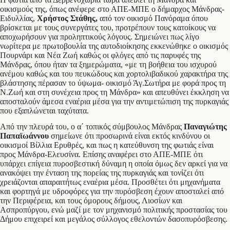
οικισμούς της, όπως ανέφερε στο ΑΠΕ-ΜΠΕ ο δήμαρχος Μάνδρας-
Ειδυλλίας,
Χρήστος Στάθης,
από τον οικισμό Πανόραμα όπου
βρίσκεται με τους συνεργάτες του, προτρέπουν τους κατοίκους να
αποχωρήσουν για προληπτικούς λόγους. Σημειώνει πως λίγο
νωρίτερα με πρωτοβουλία της αυτοδιοίκησης εκκενώθηκε ο οικισμός
Πουρνάρι και Νέα Ζωή καθώς οι φλόγες από τις παρυφές της
Μάνδρας, όπου ήταν τα ξημερώματα, «με τη βοήθεια του ισχυρού
ανέμου καθώς και του πευκώδους και χορτολιβαδικού χαρακτήρα της
βλάστησης πέρασαν το ύψωμα- οικισμό Άγ.Σωτήρα με φορά προς τη
Ν.Ζωή και στη συνέχεια προς τη Μάνδρα» και απευθύνει έκκληση να
αποσταλούν άμεσα εναέρια μέσα για την αντιμετώπιση της πυρκαγιάς
που εξαπλώνεται ταχύτατα.
Από την πλευρά του, ο α΄ τοπικός σύμβουλος Μάνδρας
Παναγιώτης
Παπαϊωάννου
σημείωνε ότι προσωρινά είναι εκτός κινδύνου οι
οικισμοί Βίλλια Ερυθρές, και πως η κατεύθυνση της φωτιάς είναι
προς Μάνδρα-Ελευσίνα. Επίσης αναφέρει στο ΑΠΕ-ΜΠΕ ότι
υπάρχει επίγεια πυροσβεστική δύναμη η οποία όμως δεν αρκεί για να
ανακόψει την ένταση της πορείας της πυρκαγιάς και τονίζει ότι
χρειάζονται απαραιτήτως εναέρια μέσα. Προσθέτει ότι μηχανήματα
και φορτηγά με υδροφόρες για την πυρόσβεση έχουν αποσταλεί από
την Περιφέρεια, και τους όμορους δήμους, Λιοσίων και
Ασπροπύργου, ενώ μαζί με τον μηχανισμό πολιτικής προστασίας του
Δήμου επιχειρεί και μεγάλος σύλλογος εθελοντών δασοπυρόσβεσης.