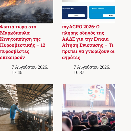
Φωτιά τώρα στο
myAGRO 2026: Ο
Μαρκόπουλο:
πλήρης οδηγός της
Κινητοποίηση της
ΑΑΔΕ για την Ενιαία
Πυροσβεστικής – 12
Αίτηση Ενίσχυσης – Τι
πυροσβέστες
πρέπει να γνωρίζουν οι
επιχειρούν
αγρότες
7 Αυγούστου 2026,
7 Αυγούστου 2026,
17:46
16:37