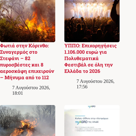
Φωτιά στην Κόρινθο:
ΥΠΠΟ: Επιχορηγήσεις
Συναγερμός στο
1.106.000 ευρώ για
Στεφάνι – 82
Πολυθεματικά
πυροσβέστες και 8
Φεστιβάλ σε όλη την
αεροσκάφη επιχειρούν
Ελλάδα το 2026
– Μήνυμα από το 112
7 Αυγούστου 2026,
17:56
7 Αυγούστου 2026,
18:01