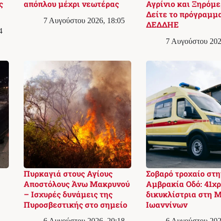
ς
απόπλου μέχρι νεωτέρας
Αγρίνιο και Ξηρόμε
Δείτε το πρόγραμμα
7 Αυγούστου 2026, 18:05
ΔΕΔΔΗΕ
4
7 Αυγούστου 202
Πυρκαγιά στους Αγίους
Σοβαρό τροχαίο στη
Αποστόλους Άνω Μακρυνού
Αμβρακία Οδό: 41χ
– Ισχυρές δυνάμεις της
δικυκλίστρια στη 
Πυροσβεστικής στο σημείο
Ιωαννίνων
6 Αυγούστου 2026, 20:18
6 Αυγούστου 202