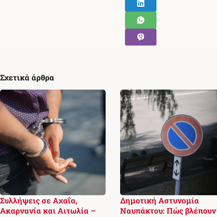
Σχετικά άρθρα
Συλλήψεις σε Αχαΐα,
Δημοτική Αστυνομία
Ακαρνανία και Αιτωλία –
Ναυπάκτου: Πώς βλέπουν 