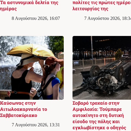
Τα αστυνομικά δελτία της
πολίτες τις πρώτες ημέρε
ημέρας
λειτουργίας της
8 Αυγούστου 2026, 16:07
7 Αυγούστου 2026, 18:3
Καύσωνας στην
Σοβαρό τροχαίο στην
Αιτωλοακαρνανία το
Αμφιλοχία: Τούμπαρε
Σαββατοκύριακο
αυτοκίνητο στη δυτική
είσοδο της πόλης και
7 Αυγούστου 2026, 13:31
εγκλωβίστηκε ο οδηγός