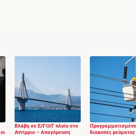
Βλάβη σε Ε/Γ-Ο/Γ πλοίο στο
Προγραμματισμένε
οι
Αντίρριο – Απαγόρευση
διακοπές ρεύματος