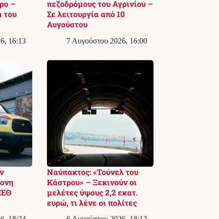
ρο –
πεζοδρόμους του Αγρινίου –
 του
Σε λειτουργία από 10
Αυγούστου
6, 16:13
7 Αυγούστου 2026, 16:00
ν
Ναύπακτος: «Τούνελ του
ρονη
Κάστρου» – Ξεκινούν οι
ΜΕΘ
μελέτες ύψους 2,2 εκατ.
ευρώ, τι λένε οι πολίτες
6, 18:24
6 Αυγούστου 2026, 18:12