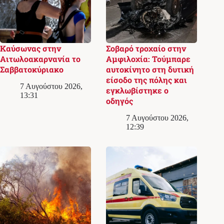
Καύσωνας στην
Σοβαρό τροχαίο στην
Αιτωλοακαρνανία το
Αμφιλοχία: Τούμπαρε
Σαββατοκύριακο
αυτοκίνητο στη δυτική
είσοδο της πόλης και
7 Αυγούστου 2026,
εγκλωβίστηκε ο
13:31
οδηγός
7 Αυγούστου 2026,
12:39