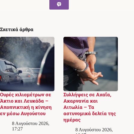
Σχετικά άρθρα
Ουρές χιλιομέτρων σε
Συλλήψεις σε Αχαΐα,
Άκτιο και Λευκάδα –
Ακαρνανία και
Αποπνικτική η κίνηση
Αιτωλία – Τα
εν μέσω Αυγούστου
αστυνομικά δελτία της
ημέρας
8 Αυγούστου 2026,
17:27
8 Αυγούστου 2026,