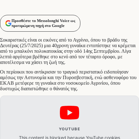
Προσθέστε το Messolonghi Voice ως
προτιμώμενη πηγή στο Google
Σοκαριστικές είναι οι εικόνες από το Αγρίνιο, όπου το βράδυ της
Δευτέρας (25/7/2025) μια 40χρονη γυναίκα εντοπίστηκε να κρέμεται
από το μπαλκόνι πολυκατοικίας στην οδό 14ης Σεπτεμβρίου. Λίγα
λεπτά αργότερα βρέθηκε στο κενό από τον τέταρτο όροφο, με
αποτέλεσμα να χάσει τη ζωή της.
Οι περίοικοι που αντίκρισαν το τραγικό περιστατικό ειδοποίησαν
αμέσως την Αστυνομία και την Πυροσβεστική, ενώ ασθενοφόρο του
ΕΚΑΒ μετέφερε τη γυναίκα στο νοσοκομείο Αγρινίου, όπου
δυστυχώς διαπιστώθηκε ο θάνατός της.
YOUTUBE
This content is blocked because YouTube cookies