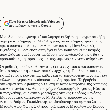
Προσθέστε το Messolonghi Voice ως
προτιμώμενη πηγή στο Google
Μια ιδιαίτερα συγκινητική και λαμπρή εκδήλωση πραγματοποιήθηκε
σήμερα στο Δημαρχείο Μεσολογγίου, όπου ο Δήμος τίμησε τους
πρωτεύσαντες μαθητές των Λυκείων του στις Πανελλαδικές
Εξετάσεις. Η βράβευση αυτή έχει πλέον καθιερωθεί ως θεσμός,
αποτελώντας μια όμορφη παράδοση που αναδεικνύει την αξία της
προσπάθειας, της αριστείας και της επιμονής των νέων ανθρώπων.
Οι μαθητές που διακρίθηκαν στις φετινές εξετάσεις απέσπασαν τα
θερμά συγχαρητήρια των τοπικών αρχών, της Εκκλησίας και της
εκπαιδευτικής κοινότητας, καθώς και τα χειροκροτήματα γονέων και
φίλων που γέμισαν την αίθουσα του Δημαρχείου. Τα βραβεία
απένειμαν στους μαθητές ο Σεβασμιώτατος Μητροπολίτης Αιτωλίας
και Ακαρνανίας κ.κ. Δαμασκηνός, ο Υφυπουργός Εργασίας Κώστας
Καραγκούνης, οι Αντιπεριφερειάρχες Δυτικής Ελλάδας Θανάσης
Μαυρομμάτης και Στυλιανός Μπλέτσας, ο εκπρόσωπος της
Δευτεροβάθμιας Εκπαίδευσης και διευθυντής του πρώτου λυκείου
Μεσολογγίου Φώτης Σκληρός , ο Δήμαρχος Μεσολογγίου Σπύρος