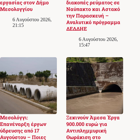
εργασίας στον Δήμο
διακοπές ρεύματος σε
Μεσολογγίου
Ναύπακτο και Αστακό
την Παρασκευή –
6 Αυγούστου 2026,
Αναλυτικό πρόγραμμα
21:15
ΔΕΔΔΗΕ
6 Αυγούστου 2026,
15:47
Μεσολόγγι:
Ξεκινούν Άμεσα Έργα
Επανέναρξη έργων
900.000 ευρώ για
ύδρευσης από 17
Αντιπλημμυρική
Αυγούστου – Ποιες
Θωράκιση στο