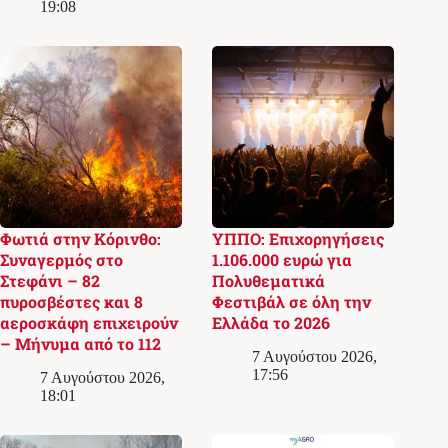
19:08
Φωτιά στην Κόρινθο:
ΥΠΠΟ: Επιχορηγήσεις
Συναγερμός στο
1.106.000 ευρώ για
Στεφάνι – 82
Πολυθεματικά
πυροσβέστες και 8
Φεστιβάλ σε όλη την
αεροσκάφη επιχειρούν
Ελλάδα το 2026
– Μήνυμα από το 112
7 Αυγούστου 2026,
17:56
7 Αυγούστου 2026,
18:01