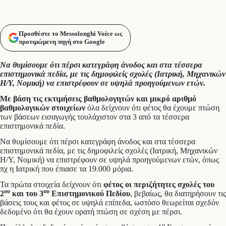
Προσθέστε το Messolonghi Voice ως
προτιμώμενη πηγή στο Google
Να θυμίσουμε ότι πέρσι κατεγράφη άνοδος και στα τέσσερα
επιστημονικά πεδία, με τις δημοφιλείς σχολές (Ιατρική, Μηχανικών
Η/Υ, Νομική) να επιστρέφουν σε υψηλά προηγούμενων ετών.
Με βάση τις εκτιμήσεις βαθμολογητών
και μικρό αριθμό
βαθμολογικών στοιχείων
όλα δείχνουν ότι φέτος θα έχουμε πτώση
των βάσεων εισαγωγής τουλάχιστον στα 3 από τα τέσσερα
επιστημονικά πεδία.
Να θυμίσουμε ότι πέρσι κατεγράφη άνοδος και στα τέσσερα
επιστημονικά πεδία, με τις δημοφιλείς σχολές (Ιατρική, Μηχανικών
Η/Υ, Νομική) να επιστρέφουν σε υψηλά προηγούμενων ετών, όπως
πχ η Ιατρική που έπιασε τα 19.000 μόρια.
Τα πρώτα στοιχεία δείχνουν ότι
φέτος οι περιζήτητες σχολές του
ου
ου
2
και του 3
Επιστημονικού Πεδίου
, βεβαίως, θα διατηρήσουν τις
βάσεις τους και φέτος σε υψηλά επίπεδα, ωστόσο θεωρείται σχεδόν
δεδομένο ότι θα έχουν ορατή πτώση σε σχέση με πέρσι.
ο