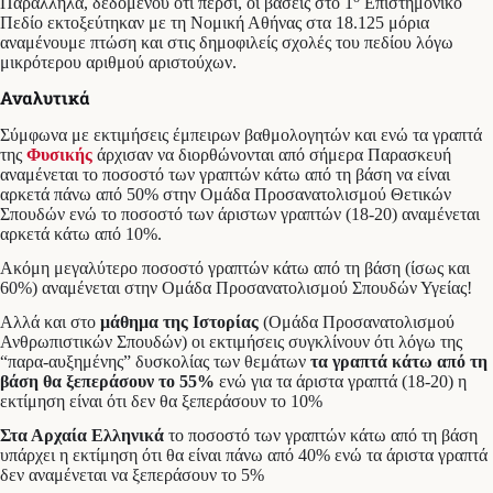
Παράλληλα, δεδομένου ότι πέρσι, οι βάσεις στο 1
Επιστημονικό
Πεδίο εκτοξεύτηκαν με τη Νομική Αθήνας στα 18.125 μόρια
αναμένουμε πτώση και στις δημοφιλείς σχολές του πεδίου λόγω
μικρότερου αριθμού αριστούχων.
Αναλυτικά
Σύμφωνα με εκτιμήσεις έμπειρων βαθμολογητών και ενώ τα γραπτά
της
Φυσικής
άρχισαν να διορθώνονται από σήμερα Παρασκευή
αναμένεται το ποσοστό των γραπτών κάτω από τη βάση να είναι
αρκετά πάνω από 50% στην Ομάδα Προσανατολισμού Θετικών
Σπουδών ενώ το ποσοστό των άριστων γραπτών (18-20) αναμένεται
αρκετά κάτω από 10%.
Ακόμη μεγαλύτερο ποσοστό γραπτών κάτω από τη βάση (ίσως και
60%) αναμένεται στην Ομάδα Προσανατολισμού Σπουδών Υγείας!
Αλλά και στο
μάθημα της Ιστορίας
(Ομάδα Προσανατολισμού
Ανθρωπιστικών Σπουδών) οι εκτιμήσεις συγκλίνουν ότι λόγω της
“παρα-αυξημένης” δυσκολίας των θεμάτων
τα γραπτά κάτω από τη
βάση θα ξεπεράσουν το 55%
ενώ για τα άριστα γραπτά (18-20) η
εκτίμηση είναι ότι δεν θα ξεπεράσουν το 10%
Στα Αρχαία Ελληνικά
το ποσοστό των γραπτών κάτω από τη βάση
υπάρχει η εκτίμηση ότι θα είναι πάνω από 40% ενώ τα άριστα γραπτά
δεν αναμένεται να ξεπεράσουν το 5%