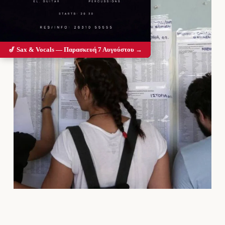
🎷 Sax & Vocals — Παρασκευή 7 Αυγούστου →