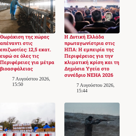
Θωράκιση της χώρας
Η Δυτική Ελλάδα
απέναντι στις
πρωταγωνίστρια στις
επιζωοτίες: 12,5 εκατ.
ΗΠΑ: Η εμπειρία της
ευρώ σε όλες τις
Περιφέρειας για την
Περιφέρειες για μέτρα
κλιματική κρίση και τη
βιοασφάλειας
Δημόσια Υγεία στο
συνέδριο NEHA 2026
7 Αυγούστου 2026,
15:50
7 Αυγούστου 2026,
15:44