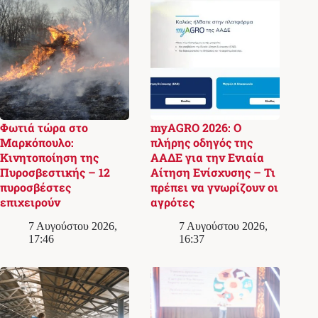
Φωτιά τώρα στο
myAGRO 2026: Ο
Μαρκόπουλο:
πλήρης οδηγός της
Κινητοποίηση της
ΑΑΔΕ για την Ενιαία
Πυροσβεστικής – 12
Αίτηση Ενίσχυσης – Τι
πυροσβέστες
πρέπει να γνωρίζουν οι
επιχειρούν
αγρότες
7 Αυγούστου 2026,
7 Αυγούστου 2026,
17:46
16:37