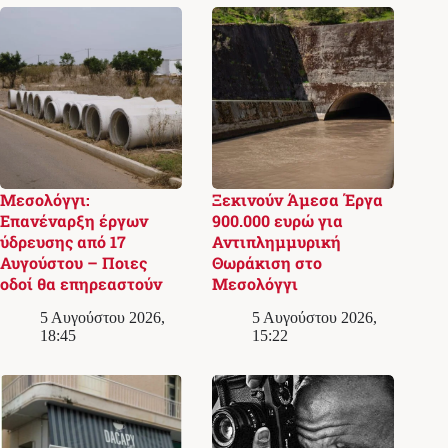
Μεσολόγγι:
Ξεκινούν Άμεσα Έργα
Επανέναρξη έργων
900.000 ευρώ για
ύδρευσης από 17
Αντιπλημμυρική
Αυγούστου – Ποιες
Θωράκιση στο
οδοί θα επηρεαστούν
Μεσολόγγι
5 Αυγούστου 2026,
5 Αυγούστου 2026,
18:45
15:22