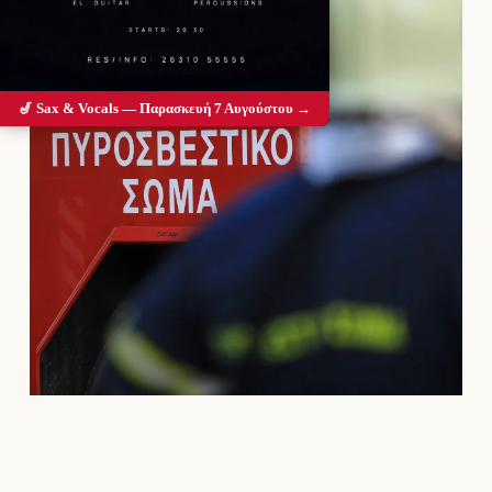
🎷 Sax & Vocals — Παρασκευή 7 Αυγούστου →