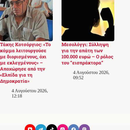
Τάκης Κοτσόργιος: «Το
Μεσολόγγι: Σύλληψη
κόμμα λειτουργούσε
για την απάτη των
με διορισμένους, όχι
100.000 ευρώ – Ο ρόλος
με εκλεγμένους» –
του “εισπράκτορα”
Αποχώρησε από την
4 Αυγούστου 2026,
«Ελπίδα για τη
09:52
Δημοκρατία»
4 Αυγούστου 2026,
12:18