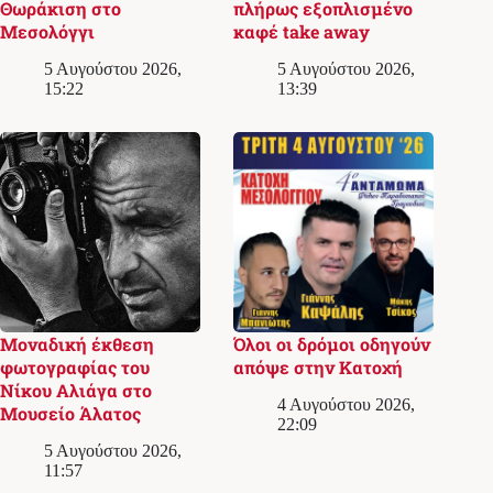
Θωράκιση στο
πλήρως εξοπλισμένο
Μεσολόγγι
καφέ take away
5 Αυγούστου 2026,
5 Αυγούστου 2026,
15:22
13:39
Μοναδική έκθεση
Όλοι οι δρόμοι οδηγούν
φωτογραφίας του
απόψε στην Κατοχή
Νίκου Αλιάγα στο
4 Αυγούστου 2026,
Μουσείο Άλατος
22:09
5 Αυγούστου 2026,
11:57