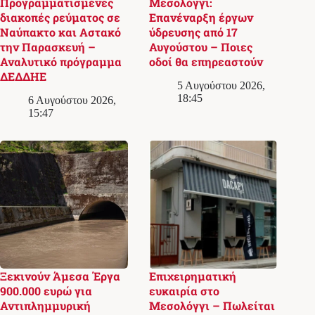
Προγραμματισμένες
Μεσολόγγι:
διακοπές ρεύματος σε
Επανέναρξη έργων
Ναύπακτο και Αστακό
ύδρευσης από 17
την Παρασκευή –
Αυγούστου – Ποιες
Αναλυτικό πρόγραμμα
οδοί θα επηρεαστούν
ΔΕΔΔΗΕ
5 Αυγούστου 2026,
18:45
6 Αυγούστου 2026,
15:47
Ξεκινούν Άμεσα Έργα
Επιχειρηματική
900.000 ευρώ για
ευκαιρία στο
Αντιπλημμυρική
Μεσολόγγι – Πωλείται