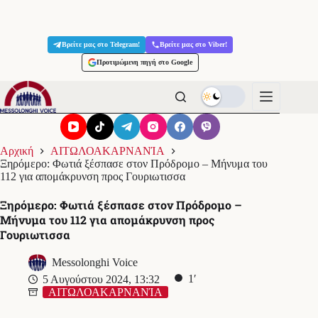
Μετάβαση
στο
Βρείτε μας στο Telegram!
Βρείτε μας στο Viber!
περιεχόμενο
Προτιμώμενη πηγή στο Google
Αρχική
ΑΙΤΩΛΟΑΚΑΡΝΑΝΊΑ
Ξηρόμερο: Φωτιά ξέσπασε στον Πρόδρομο – Μήνυμα του
112 για απομάκρυνση προς Γουριωτισσα
Ξηρόμερο: Φωτιά ξέσπασε στον Πρόδρομο –
Μήνυμα του 112 για απομάκρυνση προς
Γουριωτισσα
Messolonghi Voice
1′
5 Αυγούστου 2024, 13:32
ΑΙΤΩΛΟΑΚΑΡΝΑΝΊΑ