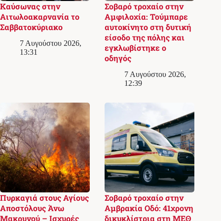
Καύσωνας στην
Σοβαρό τροχαίο στην
Αιτωλοακαρνανία το
Αμφιλοχία: Τούμπαρε
Σαββατοκύριακο
αυτοκίνητο στη δυτική
είσοδο της πόλης και
7 Αυγούστου 2026,
εγκλωβίστηκε ο
13:31
οδηγός
7 Αυγούστου 2026,
12:39
Πυρκαγιά στους Αγίους
Σοβαρό τροχαίο στην
Αποστόλους Άνω
Αμβρακία Οδό: 41χρονη
Μακρυνού – Ισχυρές
δικυκλίστρια στη ΜΕΘ