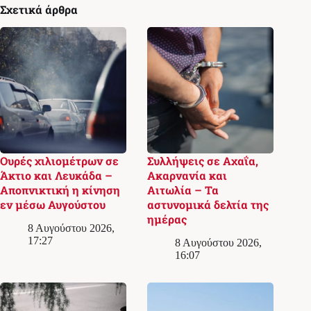
Σχετικά άρθρα
Ουρές χιλιομέτρων σε
Συλλήψεις σε Αχαΐα,
Άκτιο και Λευκάδα –
Ακαρνανία και
Αποπνικτική η κίνηση
Αιτωλία – Τα
εν μέσω Αυγούστου
αστυνομικά δελτία της
ημέρας
8 Αυγούστου 2026,
17:27
8 Αυγούστου 2026,
16:07