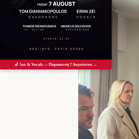
🎷 Sax & Vocals — Παρασκευή 7 Αυγούστου →