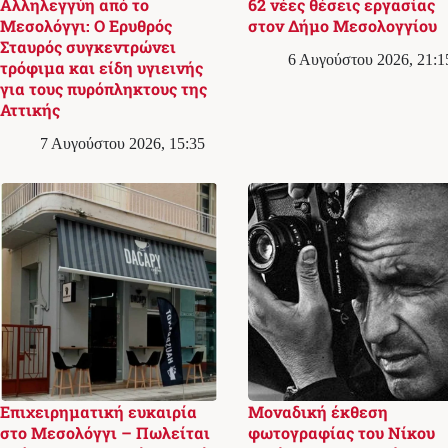
Αλληλεγγύη από το
62 νέες θέσεις εργασίας
Μεσολόγγι: Ο Ερυθρός
στον Δήμο Μεσολογγίου
Σταυρός συγκεντρώνει
6 Αυγούστου 2026, 21:1
τρόφιμα και είδη υγιεινής
για τους πυρόπληκτους της
Αττικής
7 Αυγούστου 2026, 15:35
Επιχειρηματική ευκαιρία
Μοναδική έκθεση
στο Μεσολόγγι – Πωλείται
φωτογραφίας του Νίκου