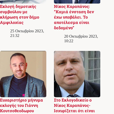
Εκλογή δημοτικής
Νίκος Καραπάνος:
συμβούλου με
“Καμιά ένσταση δεν
κλήρωση στον δήμο
έχω υποβάλει. Το
Αμφιλοχίας
αποτέλεσμα είναι
δεδομένο”
25 Οκτωβρίου 2023,
21:32
20 Οκτωβρίου 2023,
10:22
Ευχαριστήριο μήνυμα
Στο Εκλογoδικείο ο
εκλογής του Γιάννη
Νίκος Καραπάνος-
Κουτσοθεοδωρου
Ισχυρίζεται ότι είναι