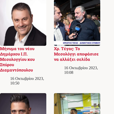
Μήνυμα του νέου
Χρ. Τέγας: Το
Δημάρχου Ι.Π.
Μεσολόγγι αποφάσισε
Μεσολογγίου κου
να αλλάξει σελίδα
Σπύρου
16 Οκτωβρίου 2023,
Διαμαντόπουλου
10:08
16 Οκτωβρίου 2023,
10:50