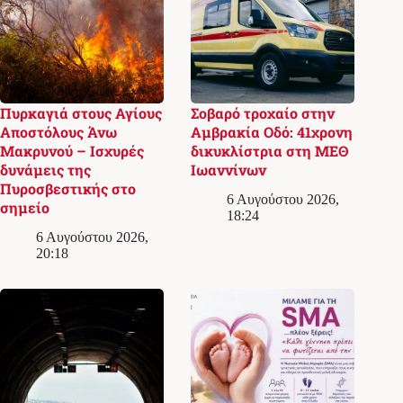
Πυρκαγιά στους Αγίους
Σοβαρό τροχαίο στην
Αποστόλους Άνω
Αμβρακία Οδό: 41χρονη
Μακρυνού – Ισχυρές
δικυκλίστρια στη ΜΕΘ
δυνάμεις της
Ιωαννίνων
Πυροσβεστικής στο
6 Αυγούστου 2026,
σημείο
18:24
6 Αυγούστου 2026,
20:18