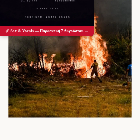
🎷 Sax & Vocals — Παρασκευή 7 Αυγούστου →