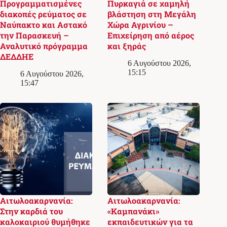
Προγραμματισμένες
Πυρκαγιά σε χαμηλή
διακοπές ρεύματος σε
βλάστηση στη Μεγάλη
Ναύπακτο και Αστακό
Χώρα Αγρινίου –
την Παρασκευή –
Επιχείρηση από αέρος
Αναλυτικό πρόγραμμα
και ξηράς
ΔΕΔΔΗΕ
6 Αυγούστου 2026,
15:15
6 Αυγούστου 2026,
15:47
Αιτωλοακαρνανία:
Αιτωλοακαρνανία:
Στην καρδιά του
«Καμπανάκι»
καλοκαιριού θυμήθηκε
εκπαιδευτικών για τα