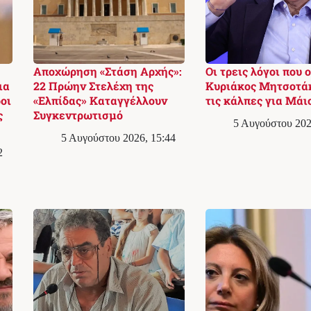
Αποχώρηση «Στάση Αρχής»:
Οι τρεις λόγοι που ο
ια
22 Πρώην Στελέχη της
Κυριάκος Μητσοτά
οι
«Ελπίδας» Καταγγέλλουν
τις κάλπες για Μάι
ς
Συγκεντρωτισμό
5 Αυγούστου 202
5 Αυγούστου 2026, 15:44
2