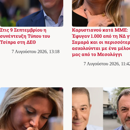
Στις 9 Σεπτεμβρίου η
Καρυστιανού κατά ΜΜΕ:
συνέντευξη Τύπου του
Έφυγαν 1.000 από τη ΝΔ γ
Τσίπρα στη ΔΕΘ
Σαμαρά και οι περισσότερ
ασχολούνται με ένα μέλο
7 Αυγούστου 2026, 13:18
μας από το Μεσολόγγι
7 Αυγούστου 2026, 11:4