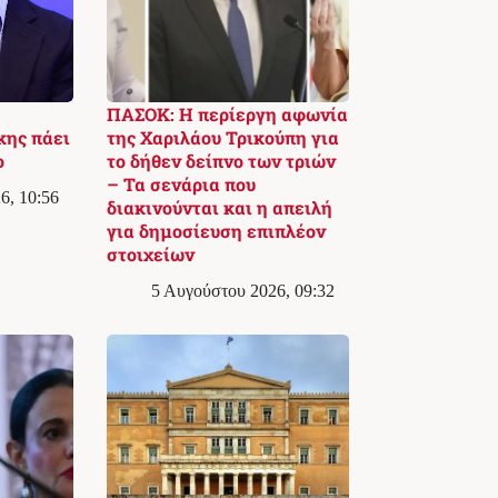
ΠΑΣΟΚ: Η περίεργη αφωνία
κης πάει
της Χαριλάου Τρικούπη για
ο
το δήθεν δείπνο των τριών
– Τα σενάρια που
6, 10:56
διακινούνται και η απειλή
για δημοσίευση επιπλέον
στοιχείων
5 Αυγούστου 2026, 09:32