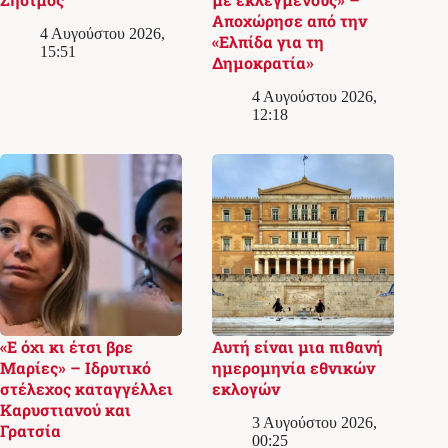
Αποχώρησε από την
4 Αυγούστου 2026,
«Ελπίδα για τη
15:51
Δημοκρατία»
4 Αυγούστου 2026,
12:18
«Ε όχι κι έτσι βρε
Αυτή είναι μια πιθανή
Μαρίες» – Ιδρυτικό
ημερομηνία εθνικών
στέλεχος καταγγέλλει
εκλογών
Καρυστιανού και
3 Αυγούστου 2026,
Γρατσία
00:25