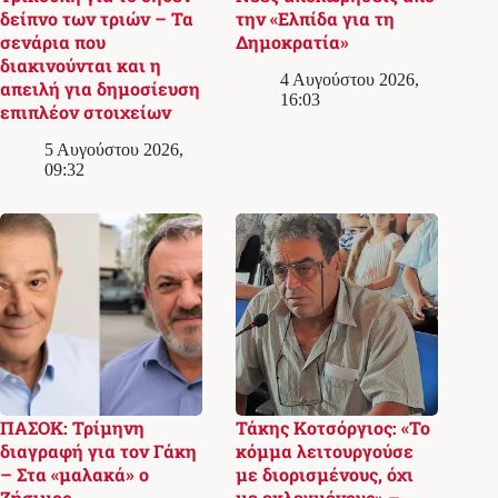
δείπνο των τριών – Τα
την «Ελπίδα για τη
σενάρια που
Δημοκρατία»
διακινούνται και η
4 Αυγούστου 2026,
απειλή για δημοσίευση
16:03
επιπλέον στοιχείων
5 Αυγούστου 2026,
09:32
ΠΑΣΟΚ: Τρίμηνη
Τάκης Κοτσόργιος: «Το
διαγραφή για τον Γάκη
κόμμα λειτουργούσε
– Στα «μαλακά» ο
με διορισμένους, όχι
Ζήσιμος
με εκλεγμένους» –