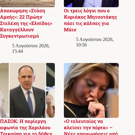
Αποχώρηση «Στάση
Οι τρεις λόγοι που ο
Αρχής»: 22 Πρώην
Κυριάκος Μητσοτάκης
Στελέχη της «Ελπίδας»
πάει τις κάλπες για
Καταγγέλλουν
Μάιο
Συγκεντρωτισμό
5 Αυγούστου 2026,
10:56
5 Αυγούστου 2026,
15:44
ΠΑΣΟΚ: Η περίεργη
«Ο τελευταίος να
αφωνία της Χαριλάου
κλείσει την πόρτα» –
Τρικούπη για το δήθεν
Νέες αποχωρήσεις από