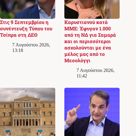
Στις 9 Σεπτεμβρίου η
Καρυστιανού κατά
συνέντευξη Τύπου του
ΜΜΕ: Έφυγαν 1.000
Τσίπρα στη ΔΕΘ
από τη ΝΔ για Σαμαρά
και οι περισσότεροι
7 Αυγούστου 2026,
ασχολούνται με ένα
13:18
μέλος μας από το
Μεσολόγγι
7 Αυγούστου 2026,
11:42