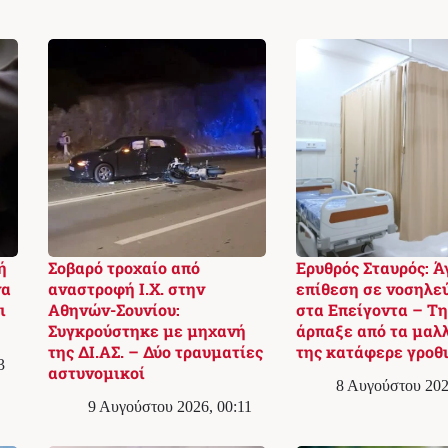
ή
Σοβαρό τροχαίο από
Ερυθρός Σταυρός: Ά
να
αναστροφή Ι.Χ. στην
επίθεση σε νοσηλε
ι
Αθηνών-Σουνίου:
στα Επείγοντα – Τ
Συγκρούστηκε με μηχανή
άρπαξε από τα μαλλ
της ΔΙ.ΑΣ. – Δύο τραυματίες
της κατάφερε γροθ
3
αστυνομικοί
8 Αυγούστου 202
9 Αυγούστου 2026, 00:11