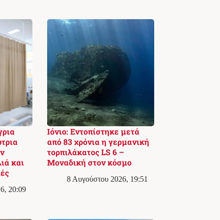
γρια
Ιόνιο: Εντοπίστηκε μετά
ύτρια
από 83 χρόνια η γερμανική
ην
τορπιλάκατος LS 6 –
ιά και
Μοναδική στον κόσμο
ιές
8 Αυγούστου 2026, 19:51
6, 20:09