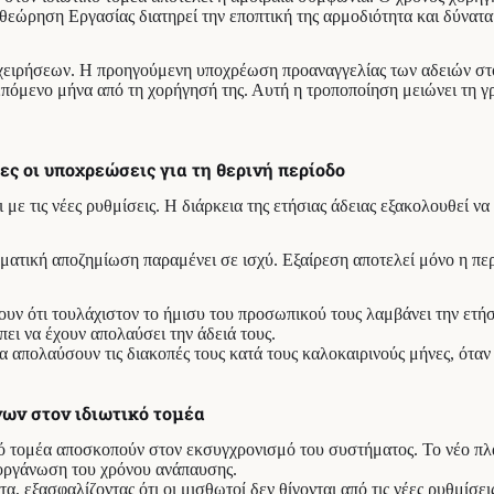
θεώρηση Εργασίας διατηρεί την εποπτική της αρμοδιότητα και δύνατα
επιχειρήσεων. Η προηγούμενη υποχρέωση προαναγγελίας των αδειών σ
όμενο μήνα από τη χορήγησή της. Αυτή η τροποποίηση μειώνει τη γραφε
ες οι υποχρεώσεις για τη θερινή περίοδο
με τις νέες ρυθμίσεις. Η διάρκεια της ετήσιας άδειας εξακολουθεί ν
ηματική αποζημίωση παραμένει σε ισχύ. Εξαίρεση αποτελεί μόνο η πε
υν ότι τουλάχιστον το ήμισυ του προσωπικού τους λαμβάνει την ετήσι
πει να έχουν απολαύσει την άδειά τους.
να απολαύσουν τις διακοπές τους κατά τους καλοκαιρινούς μήνες, όταν
νων στον ιδιωτικό τομέα
ικό τομέα αποσκοπούν στον εκσυγχρονισμό του συστήματος. Το νέο π
 οργάνωση του χρόνου ανάπαυσης.
 εξασφαλίζοντας ότι οι μισθωτοί δεν θίγονται από τις νέες ρυθμίσει