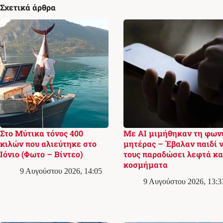
Σχετικά άρθρα
Στο Μύτικα τόνος 400
Με AI μιμήθηκαν τη φων
κιλών που αλιεύτηκε στο
μητέρας – Έβαλαν παιδί 
Ιόνιο (Φωτο – Βίντεο)
τους παραδώσει λεφτά κα
κοσμήματα
9 Αυγούστου 2026, 14:05
9 Αυγούστου 2026, 13:3