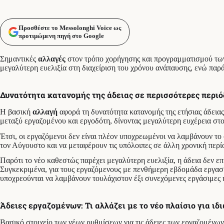
Προσθέστε το Messolonghi Voice ως
προτιμώμενη πηγή στο Google
Σημαντικές
αλλαγές
στον τρόπο χορήγησης και προγραμματισμού τω
μεγαλύτερη ευελιξία στη διαχείριση του χρόνου ανάπαυσης, ενώ παρά
Δυνατότητα κατανομής της άδειας σε περισσότερες περιό
Η βασική
αλλαγή
αφορά τη δυνατότητα κατανομής της ετήσιας άδεια
μεταξύ εργαζομένου και εργοδότη, δίνοντας μεγαλύτερη ευχέρεια στ
Έτσι, οι εργαζόμενοι δεν είναι πλέον υποχρεωμένοι να λαμβάνουν το 
τον Αύγουστο και να μεταφέρουν τις υπόλοιπες σε άλλη χρονική περίοδ
Παρότι το νέο καθεστώς παρέχει μεγαλύτερη ευελιξία, η άδεια δεν ε
Συγκεκριμένα, για τους εργαζόμενους με πενθήμερη εβδομάδα εργασία
υποχρεούνται να λαμβάνουν τουλάχιστον έξι συνεχόμενες εργάσιμες η
Άδειες εργαζομένων: Τι αλλάζει με το νέο πλαίσιο για ιδ
Βασικό στοιχείο των νέων ρυθμίσεων για τις άδειες των εργαζομένων