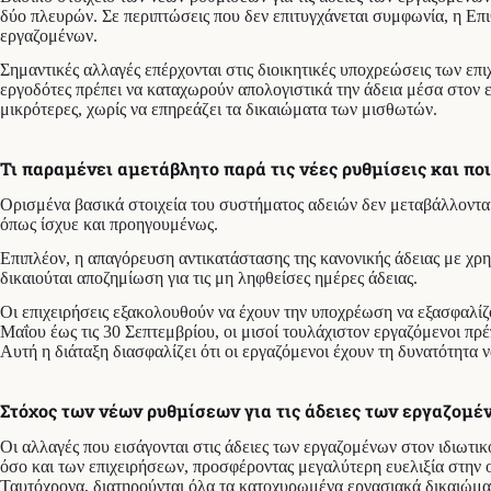
δύο πλευρών. Σε περιπτώσεις που δεν επιτυγχάνεται συμφωνία, η Επι
εργαζομένων.
Σημαντικές αλλαγές επέρχονται στις διοικητικές υποχρεώσεις των 
εργοδότες πρέπει να καταχωρούν απολογιστικά την άδεια μέσα στον επ
μικρότερες, χωρίς να επηρεάζει τα δικαιώματα των μισθωτών.
Τι παραμένει αμετάβλητο παρά τις νέες ρυθμίσεις και ποι
Ορισμένα βασικά στοιχεία του συστήματος αδειών δεν μεταβάλλονται 
όπως ίσχυε και προηγουμένως.
Επιπλέον, η απαγόρευση αντικατάστασης της κανονικής άδειας με χρ
δικαιούται αποζημίωση για τις μη ληφθείσες ημέρες άδειας.
Οι επιχειρήσεις εξακολουθούν να έχουν την υποχρέωση να εξασφαλίζο
Μαΐου έως τις 30 Σεπτεμβρίου, οι μισοί τουλάχιστον εργαζόμενοι πρέ
Αυτή η διάταξη διασφαλίζει ότι οι εργαζόμενοι έχουν τη δυνατότητα 
Στόχος των νέων ρυθμίσεων για τις άδειες των εργαζομέ
Οι αλλαγές που εισάγονται στις άδειες των εργαζομένων στον ιδιωτ
όσο και των επιχειρήσεων, προσφέροντας μεγαλύτερη ευελιξία στην
Ταυτόχρονα, διατηρούνται όλα τα κατοχυρωμένα εργασιακά δικαιώματα,