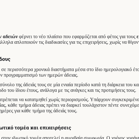
ν
αδειών
φέρνει το νέο πλαίσιο που εφαρμόζεται από φέτος για τους
ε
λληλα απλοποιούν τις διαδικασίες για τις επιχειρήσεις, χωρίς να θί
δους
ς σε περισσότερα χρονικά διαστήματα μέσα στο ίδιο ημερολογιακό έ
ον προγραμματισμό των ημερών άδειας.
σύνολο της άδειάς τους σε μία ενιαία περίοδο κατά τη διάρκεια του 
ο του ίδιου έτους, ανάλογα με τις ανάγκες και τις προτιμήσεις τους.
πιτρέπεται να κατατμηθεί χωρίς περιορισμούς. Υπάρχουν συγκεκριμέν
ς, κάθε τμήμα άδειας πρέπει να διαρκεί τουλάχιστον πέντε συνεχόμε
μέρες για κάθε τμήμα της άδειάς τους.
ιωτικό τομέα και επιχειρήσεις
 στον ιδιωτικό τομέα αποτελεί η αμοιβαία συμφωνία. Ο χρόνος χορήγ