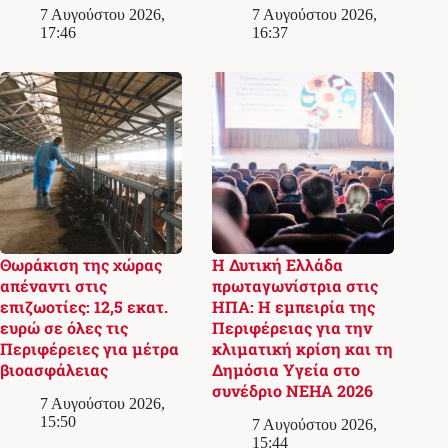
7 Αυγούστου 2026,
7 Αυγούστου 2026,
17:46
16:37
Θωράκιση της χώρας
Η Δυτική Ελλάδα
απέναντι στις
πρωταγωνίστρια στις
επιζωοτίες: 12,5 εκατ.
ΗΠΑ: Η εμπειρία της
ευρώ σε όλες τις
Περιφέρειας για την
Περιφέρειες για μέτρα
κλιματική κρίση και τη
βιοασφάλειας
Δημόσια Υγεία στο
συνέδριο NEHA 2026
7 Αυγούστου 2026,
15:50
7 Αυγούστου 2026,
15:44