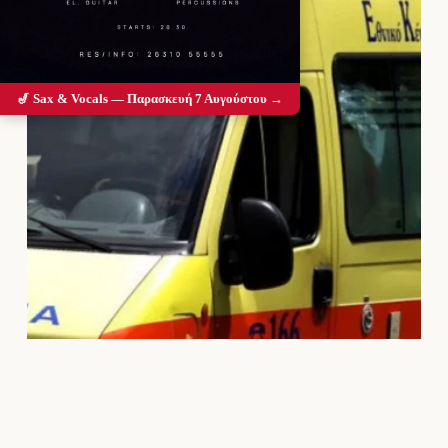
🎷 Sax & Vocals — Παρασκευή 7 Αυγούστου →