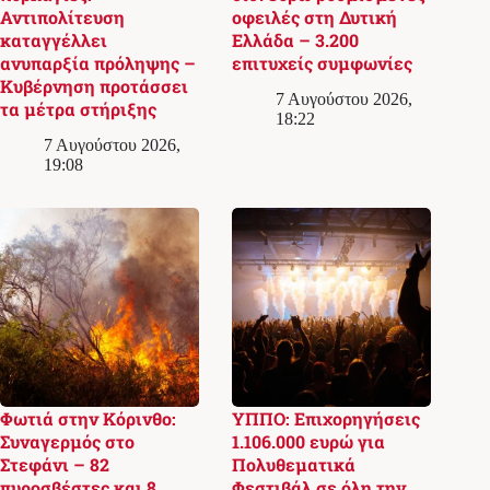
Αντιπολίτευση
οφειλές στη Δυτική
καταγγέλλει
Ελλάδα – 3.200
ανυπαρξία πρόληψης –
επιτυχείς συμφωνίες
Κυβέρνηση προτάσσει
7 Αυγούστου 2026,
τα μέτρα στήριξης
18:22
7 Αυγούστου 2026,
19:08
Φωτιά στην Κόρινθο:
ΥΠΠΟ: Επιχορηγήσεις
Συναγερμός στο
1.106.000 ευρώ για
Στεφάνι – 82
Πολυθεματικά
πυροσβέστες και 8
Φεστιβάλ σε όλη την