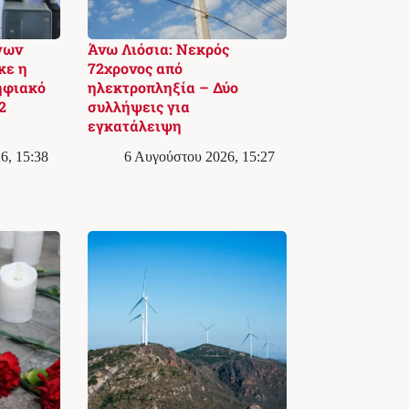
γων
Άνω Λιόσια: Νεκρός
κε η
72χρονος από
ηφιακό
ηλεκτροπληξία – Δύο
2
συλλήψεις για
εγκατάλειψη
6, 15:38
6 Αυγούστου 2026, 15:27