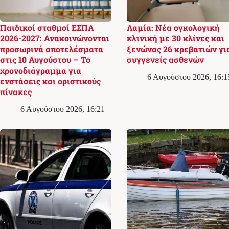
Παιδικοί σταθμοί ΕΣΠΑ
Λαμία: Νέα ογκολογική
2026-2027: Ανακοινώνονται
κλινική με 30 κλίνες και
προσωρινά αποτελέσματα
ξενώνας 26 κρεβατιών γι
στις 10 Αυγούστου – Το
συγγενείς ασθενών
χρονοδιάγραμμα για
6 Αυγούστου 2026, 16:1
ενστάσεις και οριστικούς
πίνακες
6 Αυγούστου 2026, 16:21