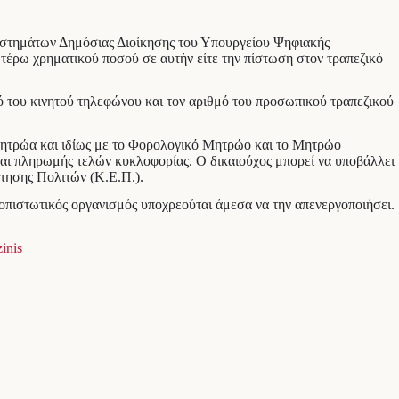
Συστημάτων Δημόσιας Διοίκησης του Υπουργείου Ψηφιακής
νωτέρω χρηματικού ποσού σε αυτήν είτε την πίστωση στον τραπεζικό
θμό του κινητού τηλεφώνου και τον αριθμό του προσωπικού τραπεζικού
 μητρώα και ιδίως με το Φορολογικό Μητρώο και το Μητρώο
και πληρωμής τελών κυκλοφορίας. Ο δικαιούχος μπορεί να υποβάλλει
έτησης Πολιτών (Κ.Ε.Π.).
τοπιστωτικός οργανισμός υποχρεούται άμεσα να την απενεργοποιήσει.
inis