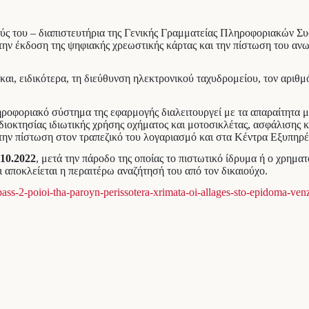
ούς του – διαπιστευτήρια της Γενικής Γραμματείας Πληροφοριακών 
τε την έκδοση της ψηφιακής χρεωστικής κάρτας και την πίστωση του α
υ και, ειδικότερα, τη διεύθυνση ηλεκτρονικού ταχυδρομείου, τον αρι
ληροφοριακό σύστημα της εφαρμογής διαλειτουργεί με τα απαραίτητα
ιοκτησίας ιδιωτικής χρήσης οχήματος και μοτοσικλέτας, ασφάλισης 
ια την πίστωση στον τραπεζικό του λογαριασμό και στα Κέντρα Εξυπηρ
.10.2022
, μετά την πάροδο της οποίας το πιστωτικό ίδρυμα ή ο χρημα
 αποκλείεται η περαιτέρω αναζήτησή του από τον δικαιούχο.
ss-2-poioi-tha-paroyn-perissotera-xrimata-oi-allages-sto-epidoma-venz