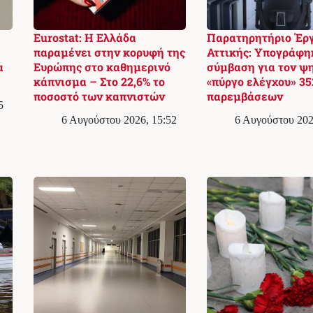
Eurostat: Η Ελλάδα
Παρατηρητήριο Έρ
παραμένει στην κορυφή της
Αττικής: Υπογράφη
α
Ευρώπης στο καθημερινό
σύμβαση για τον ψ
κάπνισμα – Στο 22,6% το
«πύργο ελέγχου» 35
ποσοστό των καπνιστών
παρεμβάσεων
5
6 Αυγούστου 2026, 15:52
6 Αυγούστου 202