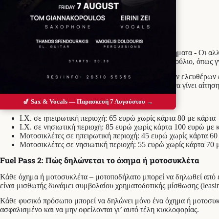
Προσθέστε το Messolonghi Voice ως
προτιμώμενη πηγή στο Google
Η πλατφόρμα για το
Fuel Pass 2
θα ανοίξει μέσα στον Ιούλιο, όπως
Επιλέξιμα είναι φυσικά πρόσωπα συμπεριλαμβανομένων ελευθέρων επ
μέχρι
45.000 ευρώ.
Για να δοθεί η ενίσχυση θα πρέπει να γίνει αίτ
Fuel Pass 2: Τα ποσά για το επίδομα βενζίνης
🎷 Sax & Vocals — Παρασκευή 7 Αυγούστου →
Ι.Χ. σε ηπειρωτική περιοχή: 65 ευρώ χωρίς κάρτα 80 με κάρτα
Ι.Χ. σε νησιωτική περιοχή: 85 ευρώ χωρίς κάρτα 100 ευρώ με 
Μοτοσικλέτες σε ηπειρωτική περιοχή: 45 ευρώ χωρίς κάρτα 60
Μοτοσικλέτες σε νησιωτική περιοχή: 55 ευρώ χωρίς κάρτα 70 
Fuel Pass 2: Πώς δηλώνεται το όχημα ή μοτοσυκλέτα
Κάθε όχημα ή μοτοσυκλέτα – μοτοποδήλατο μπορεί να δηλωθεί από έν
είναι μισθωτής δυνάμει συμβολαίου χρηματοδοτικής μίσθωσης (leasin
Κάθε φυσικό πρόσωπο μπορεί να δηλώνει μόνο ένα όχημα ή μοτοσυκλ
ασφαλισμένο και να μην οφείλονται γι’ αυτό τέλη κυκλοφορίας.