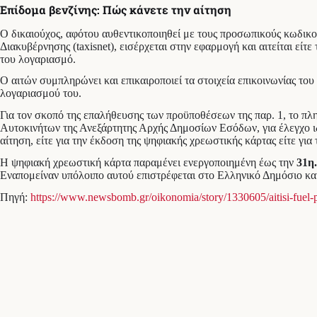
Επίδομα βενζίνης: Πώς κάνετε την αίτηση
Ο δικαιούχος, αφότου αυθεντικοποιηθεί με τους προσωπικούς κωδικ
Διακυβέρνησης (taxisnet), εισέρχεται στην εφαρμογή και αιτείται εί
του λογαριασμό.
Ο αιτών συμπληρώνει και επικαιροποιεί τα στοιχεία επικοινωνίας το
λογαριασμού του.
Για τον σκοπό της επαλήθευσης των προϋποθέσεων της παρ. 1, το π
Αυτοκινήτων της Ανεξάρτητης Αρχής Δημοσίων Εσόδων, για έλεγχο ιδ
αίτηση, είτε για την έκδοση της ψηφιακής χρεωστικής κάρτας είτε γ
Η ψηφιακή χρεωστική κάρτα παραμένει ενεργοποιημένη έως την
31η
Εναπομείναν υπόλοιπο αυτού επιστρέφεται στο Ελληνικό Δημόσιο και
Πηγή:
https://www.newsbomb.gr/oikonomia/story/1330605/aitisi-fuel-pa