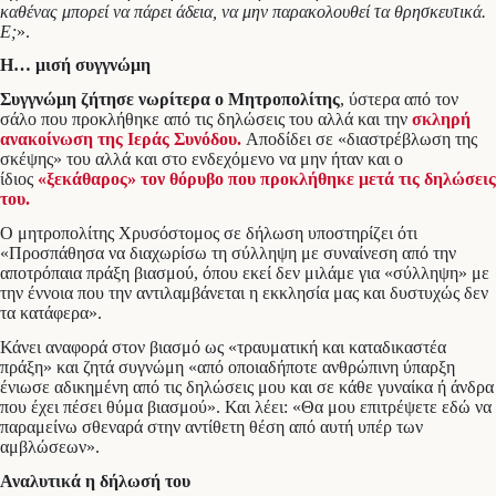
καθένας μπορεί να πάρει άδεια, να μην παρακολουθεί τα θρησκευτικά.
Ε;
».
Η… μισή συγγνώμη
Συγγνώμη ζήτησε νωρίτερα ο Μητροπολίτης
, ύστερα από τον
σάλο που προκλήθηκε από τις δηλώσεις του αλλά και την
σκληρή
ανακοίνωση της Ιεράς Συνόδου.
Αποδίδει σε «διαστρέβλωση της
σκέψης» του αλλά και στο ενδεχόμενο να μην ήταν και ο
ίδιος
«ξεκάθαρος» τον θόρυβο που προκλήθηκε μετά τις δηλώσεις
του.
Ο μητροπολίτης Χρυσόστομος σε δήλωση υποστηρίζει ότι
«Προσπάθησα να διαχωρίσω τη σύλληψη με συναίνεση από την
αποτρόπαια πράξη βιασμού, όπου εκεί δεν μιλάμε για «σύλληψη» με
την έννοια που την αντιλαμβάνεται η εκκλησία μας και δυστυχώς δεν
τα κατάφερα».
Κάνει αναφορά στον βιασμό ως «τραυματική και καταδικαστέα
πράξη» και ζητά συγνώμη «από οποιαδήποτε ανθρώπινη ύπαρξη
ένιωσε αδικημένη από τις δηλώσεις μου και σε κάθε γυναίκα ή άνδρα
που έχει πέσει θύμα βιασμού». Και λέει: «Θα μου επιτρέψετε εδώ να
παραμείνω σθεναρά στην αντίθετη θέση από αυτή υπέρ των
αμβλώσεων».
Αναλυτικά η δήλωσή του