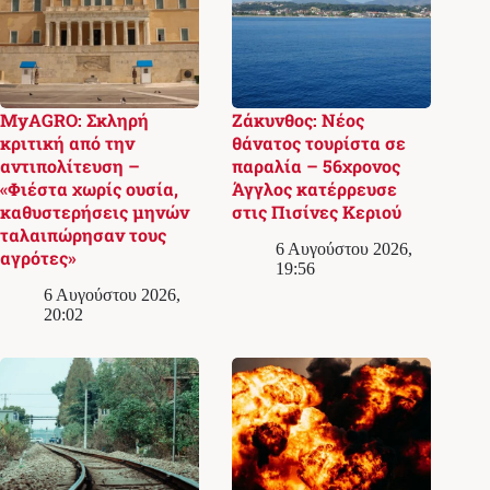
MyAGRO: Σκληρή
Ζάκυνθος: Νέος
κριτική από την
θάνατος τουρίστα σε
αντιπολίτευση –
παραλία – 56χρονος
«Φιέστα χωρίς ουσία,
Άγγλος κατέρρευσε
καθυστερήσεις μηνών
στις Πισίνες Κεριού
ταλαιπώρησαν τους
6 Αυγούστου 2026,
αγρότες»
19:56
6 Αυγούστου 2026,
20:02