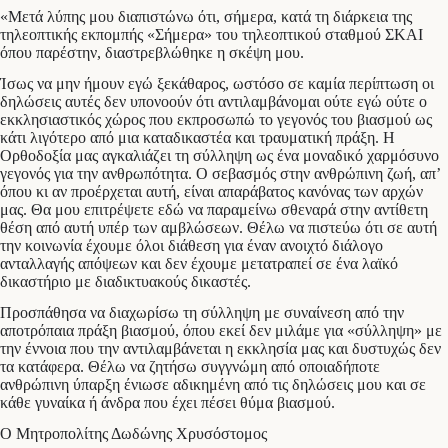
«Μετά λύπης μου διαπιστώνω ότι, σήμερα, κατά τη διάρκεια της
τηλεοπτικής εκπομπής «Σήμερα» του τηλεοπτικού σταθμού ΣΚΑΙ
όπου παρέστην, διαστρεβλώθηκε η σκέψη μου.
Ίσως να μην ήμουν εγώ ξεκάθαρος, ωστόσο σε καμία περίπτωση οι
δηλώσεις αυτές δεν υπονοούν ότι αντιλαμβάνομαι ούτε εγώ ούτε ο
εκκλησιαστικός χώρος που εκπροσωπώ το γεγονός του βιασμού ως
κάτι λιγότερο από μια καταδικαστέα και τραυματική πράξη. Η
Ορθοδοξία μας αγκαλιάζει τη σύλληψη ως ένα μοναδικό χαρμόσυνο
γεγονός για την ανθρωπότητα. Ο σεβασμός στην ανθρώπινη ζωή, απ’
όπου κι αν προέρχεται αυτή, είναι απαράβατος κανόνας των αρχών
μας. Θα μου επιτρέψετε εδώ να παραμείνω σθεναρά στην αντίθετη
θέση από αυτή υπέρ των αμβλώσεων. Θέλω να πιστεύω ότι σε αυτή
την κοινωνία έχουμε όλοι διάθεση για έναν ανοιχτό διάλογο
ανταλλαγής απόψεων και δεν έχουμε μετατραπεί σε ένα λαϊκό
δικαστήριο με διαδικτυακούς δικαστές.
Προσπάθησα να διαχωρίσω τη σύλληψη με συναίνεση από την
αποτρόπαια πράξη βιασμού, όπου εκεί δεν μιλάμε για «σύλληψη» με
την έννοια που την αντιλαμβάνεται η εκκλησία μας και δυστυχώς δεν
τα κατάφερα. Θέλω να ζητήσω συγγνώμη από οποιαδήποτε
ανθρώπινη ύπαρξη ένιωσε αδικημένη από τις δηλώσεις μου και σε
κάθε γυναίκα ή άνδρα που έχει πέσει θύμα βιασμού.
Ο Μητροπολίτης Δωδώνης Χρυσόστομος