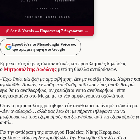
🎷 Sax & Vocals — Παρασκευή 7 Αυγούστου →
Προσθέστε το Messolonghi Voice ως
προτιμώμενη πηγή στο Google
Εμμένει στις άκρως σκοταδιστικές και προσβλητικές δηλώσεις
ο
Μητροπολίτης Δωδώνης
μετά τη θύελλα αντιδράσεων.
«
Έχω ζήσει μία ζωή με αμφισβήτηση. Δεν με νοιάζει τίποτα. Χαίρετε και
αγαλιάσθε. Λοιπόν, εν πάση περίπτωση, αυτά που είπα, όποτε θεωρώ
εγώ θα τα αναθεωρήσω, αν χρειάζεται να τα αναθεωρήσω
» είπε
συγκεκριμένα στο Mega, με τα νέα αμφιλεγόμενα σχόλιά του.
Όταν ο μητροπολίτης ρωτήθηκε εάν αναθεωρεί απάντησε ειδικότερα:
«
Δεν αναθεωρώ… αλλά σας λέω ότι με πήρανε τηλέφωνο για να
μιλήσουμε για τους εξορκισμούς και ξεκινήσαμε αντί για εξορκισμούς γι’
αυτό».
Για την αντίδραση της υπουργού Παιδείας, Νίκης Κεραμέως,
σχολίασε: «
Εκείνη δεν προσβάλλει την Εκκλησία όταν λέει ότι ο