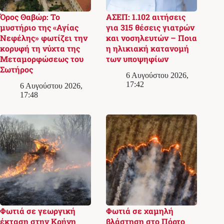
Όρος Θαβώρ: Το
ΑΣΕΠ: 1.102 αιτήσεις
μυστήριο της «Αγίας
για 315 θέσεις γιατρών
Νεφέλης» φωτίζει την
και νοσηλευτών – Ποια
κορυφή τη νύχτα της
η ηλικιακή κατανομή
Μεταμορφώσεως του
των υποψηφίων
Σωτήρος
6 Αυγούστου 2026,
17:42
6 Αυγούστου 2026,
17:48
Φωτιά σε γεωργική
Φωτιά σε χαμηλή
έκταση στην Κρήνη
βλάστηση στο Πόρτο