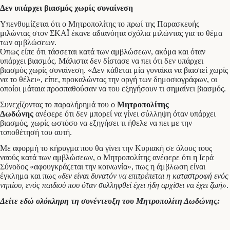
Δεν υπάρχει βιασμός χωρίς συναίνεση
Υπενθυμίζεται ότι ο Μητροπολίτης το πρωί της Παρασκευής
μιλώντας στον ΣΚΑΪ έκανε αδιανόητα σχόλια μιλώντας για το θέμα
των αμβλώσεων.
Όπως είπε ότι τάσσεται κατά των αμβλώσεων, ακόμα και όταν
υπάρχει βιασμός. Μάλιστα δεν δίστασε να πει ότι δεν υπάρχει
βιασμός χωρίς συναίνεση. «Δεν κάθεται μία γυναίκα να βιαστεί χωρίς
να το θέλει», είπε, προκαλώντας την οργή των δημοσιογράφων, οι
οποίοι μάταια προσπαθούσαν να του εξηγήσουν τι σημαίνει βιασμός.
Συνεχίζοντας το παραλήρημά του ο
Μητροπολίτης
Δωδώνης
ανέφερε ότι δεν μπορεί να γίνει σύλληψη όταν υπάρχει
βιασμός, χωρίς ωστόσο να εξηγήσει τι ήθελε να πει με την
τοποθέτησή του αυτή.
Με αφορμή το κήρυγμα που θα γίνει την Κυριακή σε όλους τους
ναούς κατά των αμβλώσεων, ο Μητροπολίτης ανέφερε ότι η Ιερά
Σύνοδος «αφουγκράζεται την κοινωνία», πως η άμβλωση είναι
έγκλημα και πως
«δεν είναι δυνατόν να επιτρέπεται η καταστροφή ενός
νηπίου, ενός παιδιού που όταν συλληφθεί έχει ήδη αρχίσει να έχει ζωή»
.
Δείτε εδώ ολόκληρη τη συνέντευξη του Μητροπολίτη Δωδώνης: