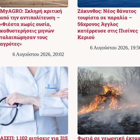
MyAGRO: Σκληρή κριτική
Ζάκυνθος: Νέος θάνατος
από την αντιπολίτευση –
τουρίστα σε παραλία –
«Φιέστα χωρίς ουσία,
56χρονος Άγγλος
καθυστερήσεις μηνών
κατέρρευσε στις Πισίνες
ταλαιπώρησαν τους
Κεριού
αγρότες»
6 Αυγούστου 2026, 19:5
6 Αυγούστου 2026, 20:02
ΑΣΕΠ: 1.102 αιτήσεις για 315
Φωτιά σε γεωργική έκτα