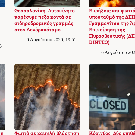
Θεσσαλονίκη: Αυτοκίνητο
Εκρήξεις και φωτιά
παρέσυρε πεζό κοντά σε
υποσταθμό της ΔΕΗ
σιδηροδρομικές γραμμές
Γραμμενίτσα της Ά
στον Δενδροπόταμο
Επιχείρηση της
Πυροσβεστικής (ΔΕ
6 Αυγούστου 2026, 19:51
ΒΙΝΤΕΟ)
6
6 Αυγούστου 202
ση
Φωτιά σε χαμηλή βλάστηση
Κόρινθος: Δύο επιθ