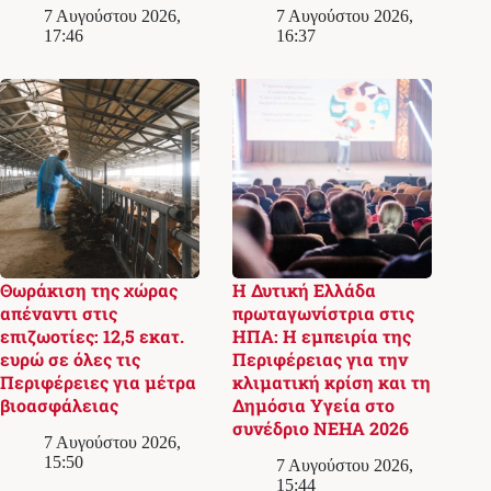
7 Αυγούστου 2026,
7 Αυγούστου 2026,
17:46
16:37
Θωράκιση της χώρας
Η Δυτική Ελλάδα
απέναντι στις
πρωταγωνίστρια στις
επιζωοτίες: 12,5 εκατ.
ΗΠΑ: Η εμπειρία της
ευρώ σε όλες τις
Περιφέρειας για την
Περιφέρειες για μέτρα
κλιματική κρίση και τη
βιοασφάλειας
Δημόσια Υγεία στο
συνέδριο NEHA 2026
7 Αυγούστου 2026,
15:50
7 Αυγούστου 2026,
15:44