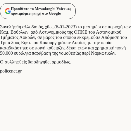
Προσθέστε το Messolonghi Voice ως
προτιμώμενη πηγή στο Google
Συνελήφθη αλλοδαπός, χθες (6-01-2023) το μεσημέρι σε περιοχή των
Καμ. Βούρλων, από Αστυνομικούς της ΟΠΚΕ του Αστυνομικού
Τμήματος Λοκρών, σε βάρος του οποίου εκκρεμούσε Απόφαση του
Τριμελούς Εφετείου Κακουργημάτων Λαμίας, με την οποία
καταδικάστηκε σε ποινή κάθειρξης δέκα ετών και χρηματική ποινή
50.000 ευρώ,για παράβαση της νομοθεσίας περί Ναρκωτικών.
Ο συλληφθείς θα οδηγηθεί αρμοδίως.
policenet.gr