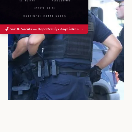
🎷 Sax & Vocals — Παρασκευή 7 Αυγούστου →