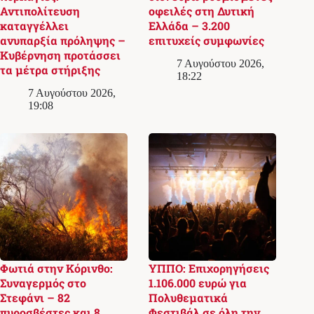
Αντιπολίτευση
οφειλές στη Δυτική
καταγγέλλει
Ελλάδα – 3.200
ανυπαρξία πρόληψης –
επιτυχείς συμφωνίες
Κυβέρνηση προτάσσει
7 Αυγούστου 2026,
τα μέτρα στήριξης
18:22
7 Αυγούστου 2026,
19:08
Φωτιά στην Κόρινθο:
ΥΠΠΟ: Επιχορηγήσεις
Συναγερμός στο
1.106.000 ευρώ για
Στεφάνι – 82
Πολυθεματικά
πυροσβέστες και 8
Φεστιβάλ σε όλη την