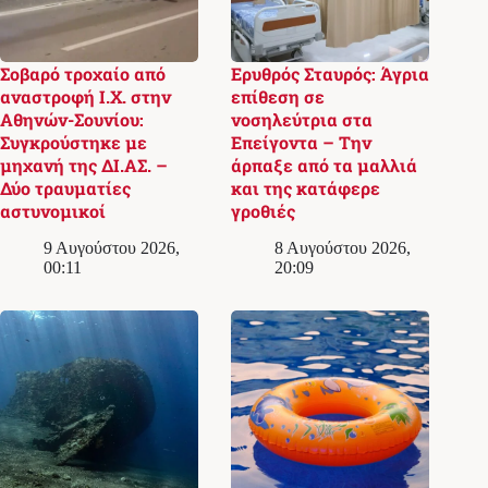
Σοβαρό τροχαίο από
Ερυθρός Σταυρός: Άγρια
αναστροφή Ι.Χ. στην
επίθεση σε
Αθηνών-Σουνίου:
νοσηλεύτρια στα
Συγκρούστηκε με
Επείγοντα – Την
μηχανή της ΔΙ.ΑΣ. –
άρπαξε από τα μαλλιά
Δύο τραυματίες
και της κατάφερε
αστυνομικοί
γροθιές
9 Αυγούστου 2026,
8 Αυγούστου 2026,
00:11
20:09