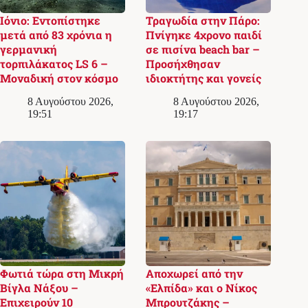
Ιόνιο: Εντοπίστηκε
Τραγωδία στην Πάρο:
μετά από 83 χρόνια η
Πνίγηκε 4χρονο παιδί
γερμανική
σε πισίνα beach bar –
τορπιλάκατος LS 6 –
Προσήχθησαν
Μοναδική στον κόσμο
ιδιοκτήτης και γονείς
8 Αυγούστου 2026,
8 Αυγούστου 2026,
19:51
19:17
Φωτιά τώρα στη Μικρή
Αποχωρεί από την
Βίγλα Νάξου –
«Ελπίδα» και ο Νίκος
Επιχειρούν 10
Μπρουτζάκης –