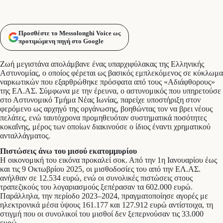
Προσθέστε το Messolonghi Voice ως
προτιμώμενη πηγή στο Google
Ζωή μεγιστάνα απολάμβανε ένας υπαρχιφύλακας της Ελληνικής
Αστυνομίας, ο οποίος φέρεται ως βασικός εμπλεκόμενος σε κύκλωμα
ναρκωτικών που εξαρθρώθηκε πρόσφατα από τους «Αδιάφθορους»
της ΕΛ.ΑΣ. Σύμφωνα με την έρευνα, ο αστυνομικός που υπηρετούσε
στο Αστυνομικό Τμήμα Νέας Ιωνίας, παρείχε υποστήριξη στον
φερόμενο ως αρχηγό της οργάνωσης, βοηθώντας τον να βρει νέους
πελάτες, ενώ ταυτόχρονα προμηθευόταν συστηματικά ποσότητες
κοκαΐνης, μέρος των οποίων διακινούσε ο ίδιος έναντι χρηματικού
ανταλλάγματος.
Πιστώσεις άνω του μισού εκατομμυρίου
Η οικονομική του εικόνα προκαλεί σοκ. Από την 1η Ιανουαρίου έως
και τις 9 Οκτωβρίου 2025, οι μισθοδοσίες του από την ΕΛ.ΑΣ.
ανήλθαν σε 12.534 ευρώ, ενώ οι συνολικές πιστώσεις στους
τραπεζικούς του λογαριασμούς ξεπέρασαν τα 602.000 ευρώ.
Παράλληλα, την περίοδο 2023–2024, πραγματοποίησε αγορές με
ηλεκτρονικά μέσα ύψους 161.177 και 127.912 ευρώ αντίστοιχα, τη
στιγμή που οι συνολικοί του μισθοί δεν ξεπερνούσαν τις 33.000
ευρώ.