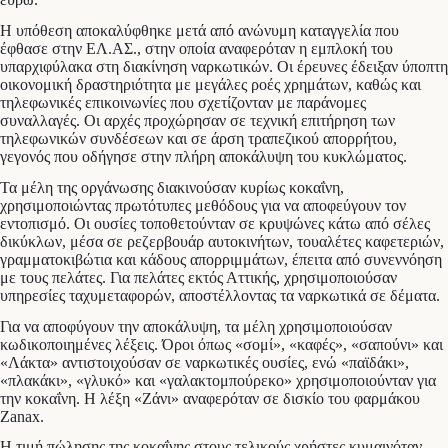
Η υπόθεση αποκαλύφθηκε μετά από ανώνυμη καταγγελία που
έφθασε στην ΕΛ.ΑΣ., στην οποία αναφερόταν η εμπλοκή του
υπαρχιφύλακα στη διακίνηση ναρκωτικών. Οι έρευνες έδειξαν ύποπτη
οικονομική δραστηριότητα με μεγάλες ροές χρημάτων, καθώς και
τηλεφωνικές επικοινωνίες που σχετίζονταν με παράνομες
συναλλαγές. Οι αρχές προχώρησαν σε τεχνική επιτήρηση των
τηλεφωνικών συνδέσεων και σε άρση τραπεζικού απορρήτου,
γεγονός που οδήγησε στην πλήρη αποκάλυψη του κυκλώματος.
Τα μέλη της οργάνωσης διακινούσαν κυρίως κοκαΐνη,
χρησιμοποιώντας πρωτότυπες μεθόδους για να αποφεύγουν τον
εντοπισμό. Οι ουσίες τοποθετούνταν σε κρυψώνες κάτω από σέλες
δικύκλων, μέσα σε ρεζερβουάρ αυτοκινήτων, τουαλέτες καφετεριών,
γραμματοκιβώτια και κάδους απορριμμάτων, έπειτα από συνεννόηση
με τους πελάτες. Για πελάτες εκτός Αττικής, χρησιμοποιούσαν
υπηρεσίες ταχυμεταφορών, αποστέλλοντας τα ναρκωτικά σε δέματα.
Για να αποφύγουν την αποκάλυψη, τα μέλη χρησιμοποιούσαν
κωδικοποιημένες λέξεις. Όροι όπως «σομί», «καφές», «σαπούνι» και
«Λάκτα» αντιστοιχούσαν σε ναρκωτικές ουσίες, ενώ «παϊδάκι»,
«πλακάκι», «γλυκό» και «γαλακτομπούρεκο» χρησιμοποιούνταν για
την κοκαΐνη. Η λέξη «Ζάνι» αναφερόταν σε δισκίο του φαρμάκου
Zanax.
Η τιμή πώλησης της κοκαΐνης στους τελικούς χρήστες κυμαινόταν