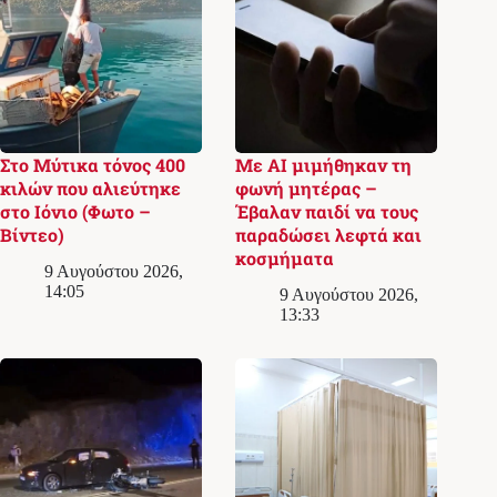
Στο Μύτικα τόνος 400
Με AI μιμήθηκαν τη
κιλών που αλιεύτηκε
φωνή μητέρας –
στο Ιόνιο (Φωτο –
Έβαλαν παιδί να τους
Βίντεο)
παραδώσει λεφτά και
κοσμήματα
9 Αυγούστου 2026,
14:05
9 Αυγούστου 2026,
13:33