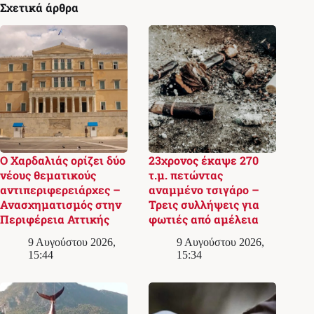
Σχετικά άρθρα
Ο Χαρδαλιάς ορίζει δύο
23χρονος έκαψε 270
νέους θεματικούς
τ.μ. πετώντας
αντιπεριφερειάρχες –
αναμμένο τσιγάρο –
Ανασχηματισμός στην
Τρεις συλλήψεις για
Περιφέρεια Αττικής
φωτιές από αμέλεια
9 Αυγούστου 2026,
9 Αυγούστου 2026,
15:44
15:34