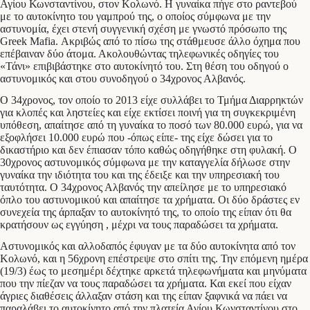
Αγίου Κωνσταντίνου, στον Κολωνό. Η γυναίκα πήγε στο ραντεβού
με το αυτοκίνητο του γαμπρού της, ο οποίος σύμφωνα με την
αστυνομία, έχει στενή συγγενική σχέση με γνωστό πρόσωπο της
Greek Mafia. Ακριβώς από το πίσω της στάθμευσε άλλο όχημα που
επέβαιναν δύο άτομα. Ακολουθώντας τηλεφωνικές οδηγίες του
«Τάνι» επιβιβάστηκε στο αυτοκίνητό του. Στη θέση του οδηγού ο
αστυνομικός και στου συνοδηγού ο 34χρονος Αλβανός.
Ο 34χρονος, τον οποίο το 2013 είχε συλλάβει το Τμήμα Διαρρηκτών
για κλοπές και ληστείες και είχε εκτίσει ποινή για τη συγκεκριμένη
υπόθεση, απαίτησε από τη γυναίκα το ποσό των 80.000 ευρώ, για να
εξοφλήσει 10.000 ευρώ που -όπως είπε- της είχε δώσει για το
δικαστήριο και δεν έπιασαν τόπο καθώς οδηγήθηκε στη φυλακή. Ο
30χρονος αστυνομικός σύμφωνα με την καταγγελία δήλωσε στην
γυναίκα την ιδιότητα του και της έδειξε και την υπηρεσιακή του
ταυτότητα. Ο 34χρονος Αλβανός την απείλησε με το υπηρεσιακό
όπλο του αστυνομικού και απαίτησε τα χρήματα. Οι δύο δράστες εν
συνεχεία της άρπαξαν το αυτοκίνητό της, το οποίο της είπαν ότι θα
κρατήσουν ως εγγύηση , μέχρι να τους παραδώσει τα χρήματα.
Αστυνομικός και αλλοδαπός έφυγαν με τα δύο αυτοκίνητα από τον
Κολωνό, και η 56χρονη επέστρεψε στο σπίτι της. Την επόμενη ημέρα
(19/3) έως το μεσημέρι δέχτηκε αρκετά τηλεφωνήματα και μηνύματα
που την πίεζαν να τους παραδώσει τα χρήματα. Και εκεί που είχαν
άγριες διαθέσεις άλλαξαν στάση και της είπαν ξαφνικά να πάει να
παραλάβει το αυτοκίνητο από την πλατεία Αγίου Κωνσταντίνου στο