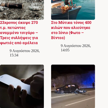
23χρονος έκαψε 270
Στο Μύτικα τόνος 400
τ.μ. πετώντας
κιλών που αλιεύτηκε
αναμμένο τσιγάρο –
στο Ιόνιο (Φωτο –
Τρεις συλλήψεις για
Βίντεο)
φωτιές από αμέλεια
9 Αυγούστου 2026,
14:05
9 Αυγούστου 2026,
15:34