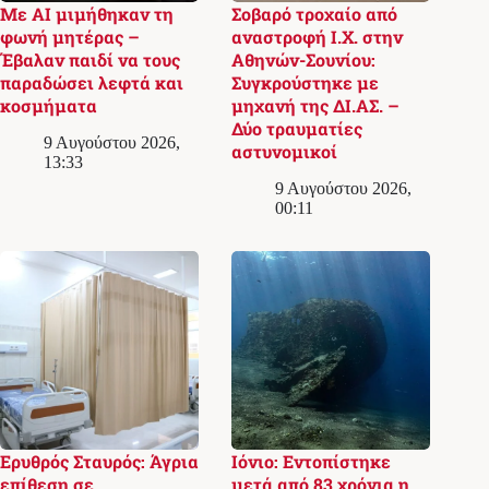
Με AI μιμήθηκαν τη
Σοβαρό τροχαίο από
φωνή μητέρας –
αναστροφή Ι.Χ. στην
Έβαλαν παιδί να τους
Αθηνών-Σουνίου:
παραδώσει λεφτά και
Συγκρούστηκε με
κοσμήματα
μηχανή της ΔΙ.ΑΣ. –
Δύο τραυματίες
9 Αυγούστου 2026,
αστυνομικοί
13:33
9 Αυγούστου 2026,
00:11
Ερυθρός Σταυρός: Άγρια
Ιόνιο: Εντοπίστηκε
επίθεση σε
μετά από 83 χρόνια η