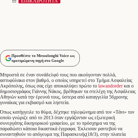
ΕΠΙΚΑΙΡΟΤΗΤΑ
Προσθέστε το Messolonghi Voice ως
προτιμώμενη πηγή στο Google
Μπροστά σε έναν συνάδελφό τους που ακούγονταν πολλά,
αστυφύλακα στον βαθμό, ο οποίος υπηρετεί στο Τμήμα Ασφαλείας
Ακρόπολης, όπως σας είχε αποκαλύψει πρώτο το
lawandorder
και ο
δημοσιογράφος Γιάννης Νάκος, βρέθηκαν τα στελέχη της Ασφάλειας
Αθηνών κατά την έρευνά τους, ύστερα από καταγγελία 56χρονης
γυναίκας για εκβιασμό και ληστεία.
Όπως κατήγγειλε το θύμα, δέχτηκε τηλεφώνημα από τον «Τάνι» τον
οποίο γνώριζε από το 2013 όταν εργάζονταν ως εξωτερική
συνεργάτης δικηγορικού γραφείου, με το πρόσχημα να της
παραδώσει κάποια δικαστικά έγγραφα. Έκλεισαν ραντεβού να
συναντηθούν το απόγευμα της Παρασκευής(18/3), στην πλατεία