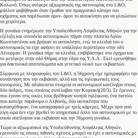
Κολωνό. Όπως ανέφερε αξιωματικός της αστυνομίας στο L&O,
μάλλον φοβήθηκαν όταν έμαθαν τον πραγματικό κάτοχο του
οχήματος και παρέδωσαν άρον- άρον το αυτοκίνητο για να γλιτώσουν
τα χειρότερα.
Η γυναίκα ενημέρωσε την Υποδιεύθυνση Ασφάλειας Αθηνών για την
εξέλιξη και συνοδεία αστυνομικών πήγαν στην πλατεία Αγίου
Κωνσταντίνου και βρήκαν το αυτοκίνητο, ενώ τα κλειδιά του ο
αστυνομικός τα είχε αφήσει σε υπάλληλο περιπτέρου στην οδό
Λένορμαν. Η γυναίκα πήρε τα κλειδιά, επιβιβάστηκε στο όχημα και
το μετέφερε στην οδό Θήρας στην έδρα της Υ.Α.Α . Εκεί ερευνήθηκε
για δακτυλικά αποτυπώματα και γενετικό υλικό των εκβιαστών.
Σύμφωνα με πληροφορίες του L&O, η 56χρονη είχε ηχογραφήσει την
συνάντηση που την εκβιάσαν, αλλά και τις τηλεφωνικές τους
συνομιλίες. Με αδιάσειστα στοιχεία οι αστυνομικοί κατέληξαν στους
δύο άνδρες, τους οποίους συνέλαβαν την Κυριακή(20/3). Σε έρευνες
που έγιναν στις οικίες τους βρέθηκαν κινητά τηλέφωνα, ένα πιστόλι
που κατείχε παράνομα ο Αλβανός, δύο αυτοκίνητα που
κατασχέθηκαν, ένα καταγραφικό με τρείς κάμερες. Μέχρι πριν από
λίγη ώρα δεν είχε βρεθεί το υπηρεσιακό όπλο του αστυνομικού με το
οποίο απείλησαν και εκβιάσαν και την 56χρονη γυναίκα.
Τώρα οι αξιωματικοί της Υποδιεύθυνσης Ασφάλειας Αθηνών,
ερευνούν τις όποιες πιθανές σχέσεις μπορεί να έχει ο αστυνομικός με