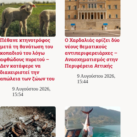
Πέθανε κτηνοτρόφος
Ο Χαρδαλιάς ορίζει δύο
μετά τη θανάτωση του
νέους θεματικούς
κοπαδιού του λόγω
αντιπεριφερειάρχες –
αφθώδους πυρετού –
Ανασχηματισμός στην
Δεν κατάφερε να
Περιφέρεια Αττικής
διαχειριστεί την
9 Αυγούστου 2026,
απώλεια των ζώων του
15:44
9 Αυγούστου 2026,
15:54