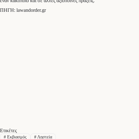
έναν κακοποιό και σε άλλες αξιόποινες πράξεις.
ΠΗΓΗ: lawandorder.gr
Ετικέτες
#
Εκβιασμός
#
Ληστεία