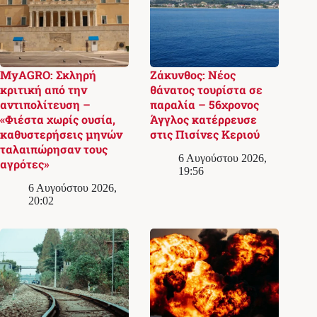
MyAGRO: Σκληρή
Ζάκυνθος: Νέος
κριτική από την
θάνατος τουρίστα σε
αντιπολίτευση –
παραλία – 56χρονος
«Φιέστα χωρίς ουσία,
Άγγλος κατέρρευσε
καθυστερήσεις μηνών
στις Πισίνες Κεριού
ταλαιπώρησαν τους
6 Αυγούστου 2026,
αγρότες»
19:56
6 Αυγούστου 2026,
20:02