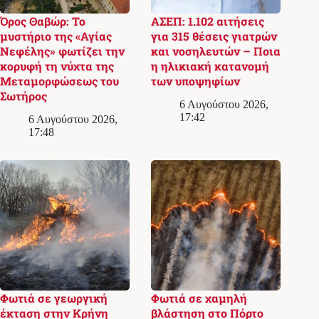
Όρος Θαβώρ: Το
ΑΣΕΠ: 1.102 αιτήσεις
μυστήριο της «Αγίας
για 315 θέσεις γιατρών
Νεφέλης» φωτίζει την
και νοσηλευτών – Ποια
κορυφή τη νύχτα της
η ηλικιακή κατανομή
Μεταμορφώσεως του
των υποψηφίων
Σωτήρος
6 Αυγούστου 2026,
17:42
6 Αυγούστου 2026,
17:48
Φωτιά σε γεωργική
Φωτιά σε χαμηλή
έκταση στην Κρήνη
βλάστηση στο Πόρτο