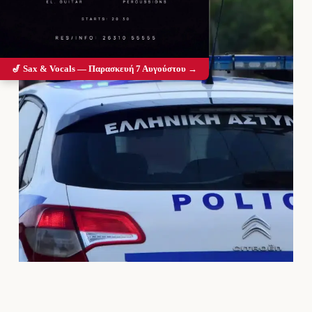
🎷 Sax & Vocals — Παρασκευή 7 Αυγούστου →