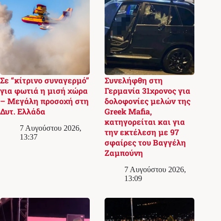
Σε “κίτρινο συναγερμό”
Συνελήφθη στη
για φωτιά η μισή χώρα
Γερμανία 31χρονος για
– Μεγάλη προσοχή στη
δολοφονίες μελών της
Δυτ. Ελλάδα
Greek Mafia,
κατηγορείται και για
7 Αυγούστου 2026,
την εκτέλεση με 97
13:37
σφαίρες του Βαγγέλη
Ζαμπούνη
7 Αυγούστου 2026,
13:09