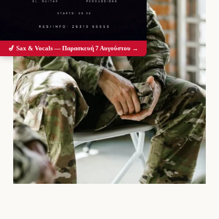
🎷 Sax & Vocals — Παρασκευή 7 Αυγούστου →