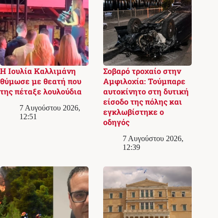
Η Ιουλία Καλλιμάνη
Σοβαρό τροχαίο στην
θύμωσε με θεατή που
Αμφιλοχία: Τούμπαρε
της πέταξε λουλούδια
αυτοκίνητο στη δυτική
είσοδο της πόλης και
7 Αυγούστου 2026,
εγκλωβίστηκε ο
12:51
οδηγός
7 Αυγούστου 2026,
12:39