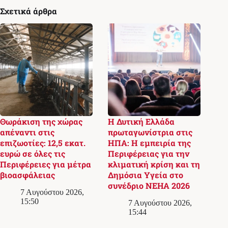
Σχετικά άρθρα
Θωράκιση της χώρας
Η Δυτική Ελλάδα
απέναντι στις
πρωταγωνίστρια στις
επιζωοτίες: 12,5 εκατ.
ΗΠΑ: Η εμπειρία της
ευρώ σε όλες τις
Περιφέρειας για την
Περιφέρειες για μέτρα
κλιματική κρίση και τη
βιοασφάλειας
Δημόσια Υγεία στο
συνέδριο NEHA 2026
7 Αυγούστου 2026,
15:50
7 Αυγούστου 2026,
15:44