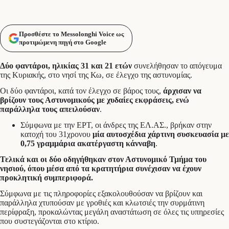
Προσθέστε το Messolonghi Voice ως
προτιμώμενη πηγή στο Google
Δύο φαντάροι, ηλικίας 31 και 21 ετών
συνελήθησαν το απόγευμα
της Κυριακής, στο νησί της Κω, σε έλεγχο της αστυνομίας.
Οι δύο φαντάροι, κατά τον έλεγχο σε βάρος τους,
άρχισαν να
βρίζουν τους Αστυνομικούς με χυδαίες εκφράσεις, ενώ
παράλληλα τους απειλούσαν
.
Σύμφωνα με την ΕΡΤ, οι άνδρες της ΕΛ.ΑΣ., βρήκαν στην
κατοχή του 31χρονου
μία αυτοσχέδια χάρτινη συσκευασία με
0,75 γραμμάρια ακατέργαστη κάνναβη
.
Τελικά και οι δύο οδηγήθηκαν στον Αστυνομικό Τμήμα του
νησιού, όπου μέσα από τα κρατητήρια συνέχισαν να έχουν
προκλητική συμπεριφορά.
Σύμφωνα με τις πληροφορίες εξακολουθούσαν να βρίζουν και
παράλληλα χτυπούσαν με γροθιές και κλωτσιές την συρμάτινη
περίφραξη, προκαλώντας μεγάλη αναστάτωση σε όλες τις υπηρεσίες
που συστεγάζονται στο κτίριο.