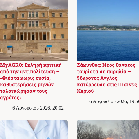
MyAGRO: Σκληρή κριτική
Ζάκυνθος: Νέος θάνατος
από την αντιπολίτευση –
τουρίστα σε παραλία –
«Φιέστα χωρίς ουσία,
56χρονος Άγγλος
καθυστερήσεις μηνών
κατέρρευσε στις Πισίνες
ταλαιπώρησαν τους
Κεριού
αγρότες»
6 Αυγούστου 2026, 19:5
6 Αυγούστου 2026, 20:02