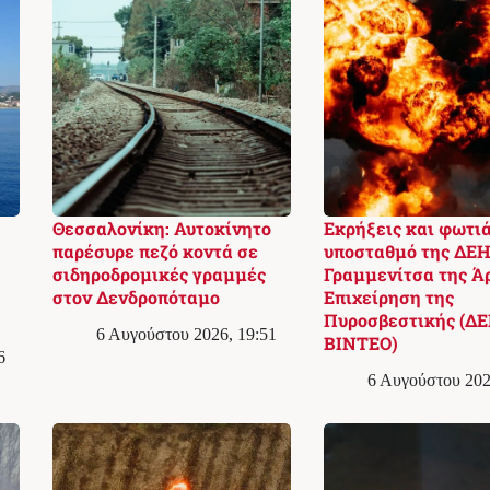
Θεσσαλονίκη: Αυτοκίνητο
Εκρήξεις και φωτιά
παρέσυρε πεζό κοντά σε
υποσταθμό της ΔΕΗ
σιδηροδρομικές γραμμές
Γραμμενίτσα της Ά
στον Δενδροπόταμο
Επιχείρηση της
Πυροσβεστικής (ΔΕ
6 Αυγούστου 2026, 19:51
ΒΙΝΤΕΟ)
6
6 Αυγούστου 202