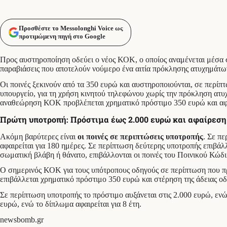
Προσθέστε το Messolonghi Voice ως
προτιμώμενη πηγή στο Google
Προς αυστηροποίηση οδεύει ο νέος ΚΟΚ, ο οποίος αναμένεται μέσα στ
παραβιάσεις που αποτελούν νούμερο ένα αιτία πρόκλησης ατυχημάτων
Οι ποινές ξεκινούν από τα 350 ευρώ και αυστηροποιούνται, σε περί
υπουργείο, για τη χρήση κινητού τηλεφώνου χωρίς την πρόκληση ατυ
αναθεώρηση ΚΟΚ προβλέπεται χρηματικό πρόστιμο 350 ευρώ και αφα
Πρώτη υποτροπή: Πρόστιμα έως 2.000 ευρώ και αφαίρεση 
Ακόμη βαρύτερες είναι
οι ποινές σε περιπτώσεις υποτροπής
. Σε π
αφαιρείται για 180 ημέρες. Σε περίπτωση δεύτερης υποτροπής επιβάλλ
σωματική βλάβη ή θάνατο, επιβάλλονται οι ποινές του Ποινικού Κώδι
Ο σημερινός ΚΟΚ για τους υπότροπους οδηγούς σε περίπτωση που πρ
επιβάλλεται χρηματικό πρόστιμο 350 ευρώ και στέρηση της άδειας οδ
Σε περίπτωση υποτροπής το πρόστιμο αυξάνεται στις 2.000 ευρώ, ενώ 
ευρώ, ενώ το δίπλωμα αφαιρείται για 8 έτη.
newsbomb.gr