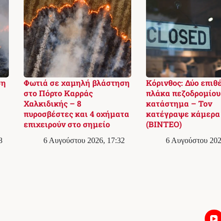
ση
Φωτιά σε χαμηλή βλάστηση
Κόρινθος: Δύο επιθ
στο Πόρτο Καρράς
πλάκα πεζοδρομίου
Χαλκιδικής – 8
κατάστημα – Τον
πυροσβέστες και 4 οχήματα
κατέγραψε κάμερα
επιχειρούν στο σημείο
(ΒΙΝΤΕΟ)
8
6 Αυγούστου 2026, 17:32
6 Αυγούστου 202