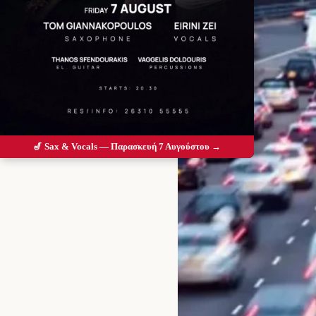
🎷 Sax & Vocals — Παρασκευή 7 Αυγούστου →