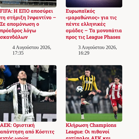
FIFA: Η ΕΠΟ αποσύρει
Ευρωπαϊκός
τη στήριξη Ινφαντίνο –
«μαραθώνιος» για τις
Σε απομόνωση ο
πέντε ελληνικές
πρόεδρος λόγω
ομάδες – Τα μονοπάτια
σκανδάλων
προς τις League Phases
4 Αυγούστου 2026,
3 Αυγούστου 2026,
17:35
16:29
ΑΕΚ: Οριστική
Κλήρωση Champions
απάντηση από Κόστιτς
League: Οι πιθανοί
εντός ωρών
αντίπαλοι ΑΕΚ και