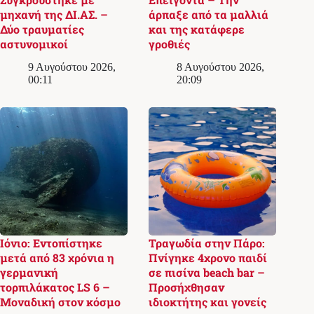
μηχανή της ΔΙ.ΑΣ. –
άρπαξε από τα μαλλιά
Δύο τραυματίες
και της κατάφερε
αστυνομικοί
γροθιές
9 Αυγούστου 2026,
8 Αυγούστου 2026,
00:11
20:09
Ιόνιο: Εντοπίστηκε
Τραγωδία στην Πάρο:
μετά από 83 χρόνια η
Πνίγηκε 4χρονο παιδί
γερμανική
σε πισίνα beach bar –
τορπιλάκατος LS 6 –
Προσήχθησαν
Μοναδική στον κόσμο
ιδιοκτήτης και γονείς