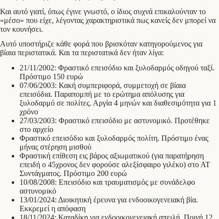
Και αυτό γιατί, όπως έγινε γνωστό, ο ίδιος συχνά επικαλούνταν το
«μέσο» που είχε, λέγοντας χαρακτηριστικά πως κανείς δεν μπορεί να
τον κουνήσει.
Αυτό υποστήριζε κάθε φορά που βρισκόταν κατηγορούμενος για
βίαια περιστατικά. Και τα περιστατικά δεν ήταν λίγα:
21/11/2002: Φραστικό επεισόδιο και ξυλοδαρμός οδηγού ταξί.
Πρόστιμο 150 ευρώ
07/06/2003: Κακή συμπεριφορά, συμμετοχή σε βίαια
επεισόδια. Παραπομπή με το ερώτημα απόλυσης για
ξυλοδαρμό σε πολίτες. Αργία 4 μηνών και διαθεσιμότητα για 1
χρόνο
27/03/2003: Φραστικό επεισόδιο με αστυνομικό. Προτέθηκε
στο αρχείο
Φραστικό επεισόδιο και ξυλοδαρμός πολίτη. Πρόστιμο ένας
μήνας στέρηση μισθού
Φραστική επίθεση εις βάρος αξιωματικού (για παρατήρηση
επειδή ο 45χρονος δεν φορούσε αλεξίσφαιρο γιλέκο) στο ΑΤ
Συντάγματος. Πρόστιμο 200 ευρώ
10/08/2008: Επεισόδιο και τραυματισμός με συνάδελφο
αστυνομικό
13/01/2024: Διοικητική έρευνα για ενδοοικογενειακή βία.
Εκκρεμεί η απόφαση
18/11/2024: Καταδίκη για ενδοοικογενειακή απειλή. Ποινή 12