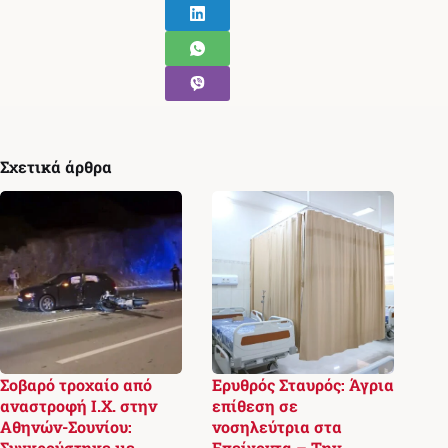
Σχετικά άρθρα
Σοβαρό τροχαίο από
Ερυθρός Σταυρός: Άγρια
αναστροφή Ι.Χ. στην
επίθεση σε
Αθηνών-Σουνίου:
νοσηλεύτρια στα
Συγκρούστηκε με
Επείγοντα – Την