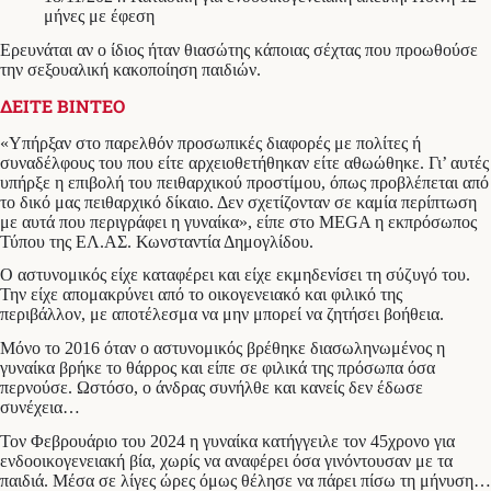
μήνες με έφεση
Ερευνάται αν ο ίδιος ήταν θιασώτης κάποιας σέχτας που προωθούσε
την σεξουαλική κακοποίηση παιδιών.
ΔΕΙΤΕ ΒΙΝΤΕΟ
«Υπήρξαν στο παρελθόν προσωπικές διαφορές με πολίτες ή
συναδέλφους του που είτε αρχειοθετήθηκαν είτε αθωώθηκε. Γι’ αυτές
υπήρξε η επιβολή του πειθαρχικού προστίμου, όπως προβλέπεται από
το δικό μας πειθαρχικό δίκαιο. Δεν σχετίζονταν σε καμία περίπτωση
με αυτά που περιγράφει η γυναίκα», είπε στο MEGA η εκπρόσωπος
Τύπου της ΕΛ.ΑΣ. Κωνσταντία Δημογλίδου.
Ο αστυνομικός είχε καταφέρει και είχε εκμηδενίσει τη σύζυγό του.
Την είχε απομακρύνει από το οικογενειακό και φιλικό της
περιβάλλον, με αποτέλεσμα να μην μπορεί να ζητήσει βοήθεια.
Μόνο το 2016 όταν ο αστυνομικός βρέθηκε διασωληνωμένος η
γυναίκα βρήκε το θάρρος και είπε σε φιλικά της πρόσωπα όσα
περνούσε. Ωστόσο, ο άνδρας συνήλθε και κανείς δεν έδωσε
συνέχεια…
Τον Φεβρουάριο του 2024 η γυναίκα κατήγγειλε τον 45χρονο για
ενδοοικογενειακή βία, χωρίς να αναφέρει όσα γινόντουσαν με τα
παιδιά. Μέσα σε λίγες ώρες όμως θέλησε να πάρει πίσω τη μήνυση…