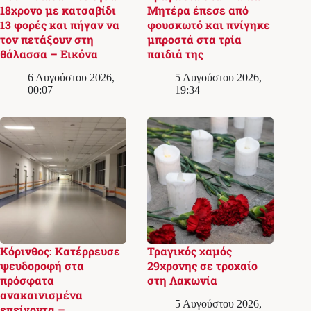
18χρονο με κατσαβίδι
Μητέρα έπεσε από
13 φορές και πήγαν να
φουσκωτό και πνίγηκε
τον πετάξουν στη
μπροστά στα τρία
θάλασσα – Εικόνα
παιδιά της
6 Αυγούστου 2026,
5 Αυγούστου 2026,
00:07
19:34
Κόρινθος: Κατέρρευσε
Τραγικός χαμός
ψευδοροφή στα
29χρονης σε τροχαίο
πρόσφατα
στη Λακωνία
ανακαινισμένα
5 Αυγούστου 2026,
επείγοντα –