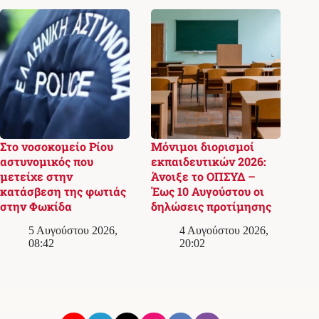
Στο νοσοκομείο Ρίου
Μόνιμοι διορισμοί
αστυνομικός που
εκπαιδευτικών 2026:
μετείχε στην
Άνοιξε το ΟΠΣΥΔ –
κατάσβεση της φωτιάς
Έως 10 Αυγούστου οι
στην Φωκίδα
δηλώσεις προτίμησης
5 Αυγούστου 2026,
4 Αυγούστου 2026,
08:42
20:02