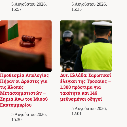
5 Αυγούστου 2026,
5 Αυγούστου 2026,
15:57
15:35
Προθεσμία Απολογίας
Δυτ. Ελλάδα: Σαρωτικοί
Πήραν οι Δράστες για
έλεγχοι της Τροχαίας –
τις Κλοπές
1.300 πρόστιμα για
Μετασχηματιστών –
ταχύτητα και 146
Ζημιά Άνω του Μισού
μεθυσμένοι οδηγοί
Εκατομμυρίου
5 Αυγούστου 2026,
12:01
5 Αυγούστου 2026,
15:30