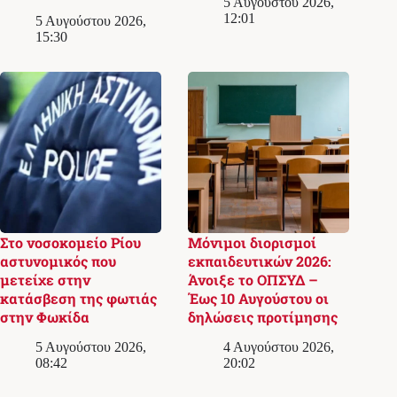
5 Αυγούστου 2026,
12:01
5 Αυγούστου 2026,
15:30
Στο νοσοκομείο Ρίου
Μόνιμοι διορισμοί
αστυνομικός που
εκπαιδευτικών 2026:
μετείχε στην
Άνοιξε το ΟΠΣΥΔ –
κατάσβεση της φωτιάς
Έως 10 Αυγούστου οι
στην Φωκίδα
δηλώσεις προτίμησης
5 Αυγούστου 2026,
4 Αυγούστου 2026,
08:42
20:02