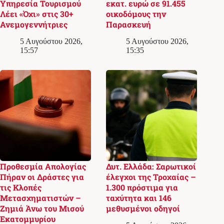
Υπηρεσία Τουρισμού
εκατ. ευρώ σε 91.455
Λέει «Όχι» στις 30+
οικοδόμους την
Ανεμογεννήτριες
Παρασκευή
5 Αυγούστου 2026,
5 Αυγούστου 2026,
15:57
15:35
Προθεσμία Απολογίας
Δυτ. Ελλάδα: Σαρωτικοί
Πήραν οι Δράστες για
έλεγχοι της Τροχαίας –
τις Κλοπές
1.300 πρόστιμα για
Μετασχηματιστών –
ταχύτητα και 146
Ζημιά Άνω του Μισού
μεθυσμένοι οδηγοί
Εκατομμυρίου