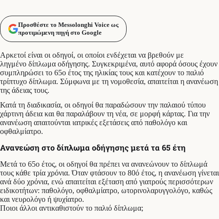
Προσθέστε το Messolonghi Voice ως
προτιμώμενη πηγή στο Google
Αρκετοί είναι οι οδηγοί, οι οποίοι ενδέχεται να βρεθούν με
ληγμένο δίπλωμα οδήγησης. Συγκεκριμένα, αυτό αφορά όσους έχουν
συμπληρώσει το 65ο έτος της ηλικίας τους και κατέχουν το παλιό
τρίπτυχο δίπλωμα. Σύμφωνα με τη νομοθεσία, απαιτείται η ανανέωση
της άδειας τους.
Κατά τη διαδικασία, οι οδηγοί θα παραδώσουν την παλαιού τύπου
χάρτινη άδεια και θα παραλάβουν τη νέα, σε μορφή κάρτας. Για την
ανανέωση απαιτούνται ιατρικές εξετάσεις από παθολόγο και
οφθαλμίατρο.
Ανανεώση στο δίπλωμα οδήγησης μετά τα 65 έτη
Μετά το 65ο έτος, οι οδηγοί θα πρέπει να ανανεώνουν το δίπλωμά
τους κάθε τρία χρόνια. Όταν φτάσουν το 80ό έτος, η ανανέωση γίνεται
ανά δύο χρόνια, ενώ απαιτείται εξέταση από γιατρούς περισσότερων
ειδικοτήτων: παθολόγο, οφθαλμίατρο, ωτορινολαρυγγολόγο, καθώς
και νευρολόγο ή ψυχίατρο.
Ποιοι άλλοι αντικαθιστούν το παλιό δίπλωμα;