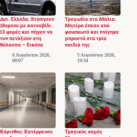
Δυτ. Ελλάδα: Χτύπησαν
Τραγωδία στα Μάλια:
18χρονο με κατσαβίδι
Μητέρα έπεσε από
13 φορές και πήγαν να
φουσκωτό και πνίγηκε
τον πετάξουν στη
μπροστά στα τρία
θάλασσα – Εικόνα
παιδιά της
6 Αυγούστου 2026,
5 Αυγούστου 2026,
00:07
19:34
Κόρινθος: Κατέρρευσε
Τραγικός χαμός