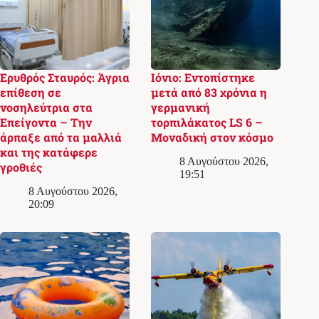
Ερυθρός Σταυρός: Άγρια
Ιόνιο: Εντοπίστηκε
επίθεση σε
μετά από 83 χρόνια η
νοσηλεύτρια στα
γερμανική
Επείγοντα – Την
τορπιλάκατος LS 6 –
άρπαξε από τα μαλλιά
Μοναδική στον κόσμο
και της κατάφερε
8 Αυγούστου 2026,
γροθιές
19:51
8 Αυγούστου 2026,
20:09