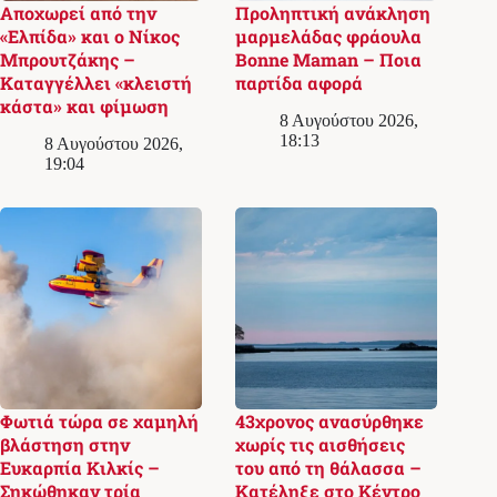
Αποχωρεί από την
Προληπτική ανάκληση
«Ελπίδα» και ο Νίκος
μαρμελάδας φράουλα
Μπρουτζάκης –
Bonne Maman – Ποια
Καταγγέλλει «κλειστή
παρτίδα αφορά
κάστα» και φίμωση
8 Αυγούστου 2026,
18:13
8 Αυγούστου 2026,
19:04
Φωτιά τώρα σε χαμηλή
43χρονος ανασύρθηκε
βλάστηση στην
χωρίς τις αισθήσεις
Ευκαρπία Κιλκίς –
του από τη θάλασσα –
Σηκώθηκαν τρία
Κατέληξε στο Κέντρο