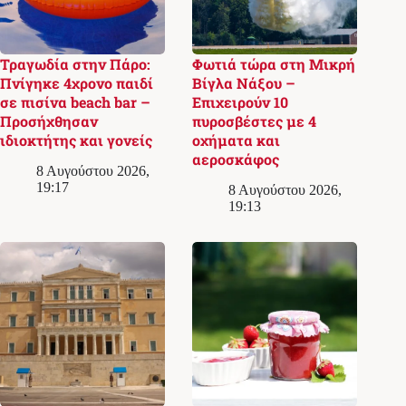
Τραγωδία στην Πάρο:
Φωτιά τώρα στη Μικρή
Πνίγηκε 4χρονο παιδί
Βίγλα Νάξου –
σε πισίνα beach bar –
Επιχειρούν 10
Προσήχθησαν
πυροσβέστες με 4
ιδιοκτήτης και γονείς
οχήματα και
αεροσκάφος
8 Αυγούστου 2026,
19:17
8 Αυγούστου 2026,
19:13