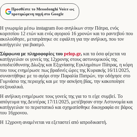
Προσθέστε το Messolonghi Voice ως
προτιμώμενη πηγή στο Google
H γνωριμία μέσω instagram δυο ανηλίκων στην Πάτρα, ενός
κοριτσίου 12 ετών και ενός αγοριού 16 χρονών και το ραντεβού που
ακολούθησε, μετατράπηκε σε εφιάλτη για την ανήλικη, που τον
κατήγγειλε για βιασμό.
Σύμφωνα με πληροφορίες του
pelop.gr
,
και τα όσα φέρεται να
κατήγγειλαν οι γονείς της 12χρονης στους αστυνομικούς της
υποδιεύθυνσης Δίωξης και Εξιχνίασης Εγκλημάτων Πάτρας, η κόρη
του τους ενημέρωσε πως βραδινές ώρες της Κυριακής 16/11/2025,
συναντήθηκε με το αγόρι στην Παραλία Πατρών, την οδήγησε στο
Γυμνάσιο της περιοχής και με την ασκήση βίας, την κακοποίησε
σεξουαλικά.
Η ανήλικη ενημέρωσε τους γονείς της για το τι είχε συμβεί. Το
απόγευμα της Δευτέρας 17/11/2025, μετέβησαν στην Αστυνομία και
κατήγγειλαν το περιστατικό και σχηματίσθηκε δικογραφία σε βάρος
του 16χρονου.
Η 12χρονη αναμένεται να εξεταστεί από ιατροδικαστή.