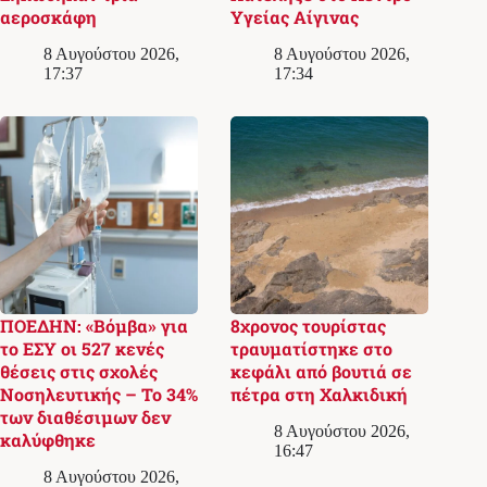
αεροσκάφη
Υγείας Αίγινας
8 Αυγούστου 2026,
8 Αυγούστου 2026,
17:37
17:34
ΠΟΕΔΗΝ: «Βόμβα» για
8χρονος τουρίστας
το ΕΣΥ οι 527 κενές
τραυματίστηκε στο
θέσεις στις σχολές
κεφάλι από βουτιά σε
Νοσηλευτικής – Το 34%
πέτρα στη Χαλκιδική
των διαθέσιμων δεν
8 Αυγούστου 2026,
καλύφθηκε
16:47
8 Αυγούστου 2026,