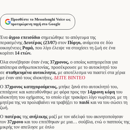
Προσθέστε το Messolonghi Voice ως
προτιμώμενη πηγή στο Google
Ένα
άγριο επεισόδιο
σημειώθηκε το απόγευμα της
περασμένης
Δευτέρας (23/07)
στον
Πύργο,
ανάμεσα σε δύο
οικογένειες
Ρομά,
που λίγο έλειψε να στοιχίσει τη ζωή σε ένα
κορίτσι
14 ετών.
Όλα συνέβησαν όταν ένας
37χρονος,
ο οποίος κατηγορείται για
απόπειρα ανθρωποκτονίας, προσέκρουσε με το αυτοκίνητό του
σε
σταθμευμένα αυτοκίνητα,
με αποτέλεσμα να πιαστεί στα χέρια
με έναν από τους ιδιοκτήτες.
ΔΕΙΤΕ ΒΙΝΤΕΟ
Ο
37χρονος κατηγορούμενος,
μπήκε ξανά στο αυτοκίνητό του,
επιτάχυνε και κατευθύνθηκε με φόρα προς την
14χρονη κόρη
του
ιδιοκτήτη του οχήματος, το οποίο είχε τρακάρει λίγο νωρίτερα, με τη
μητέρα της να προλαβαίνει να τραβήξει το
παιδί
και να του σώσει τη
ζωή.
Ο
πατέρας
της
ανήλικης
μαζί με τον αδελφό του ακινητοποίησαν
τον
37χρονο
και του επιτέθηκαν με μια… σούβλα, ενώ ο παππούς της
μικρής τον απείλησε με όπλο