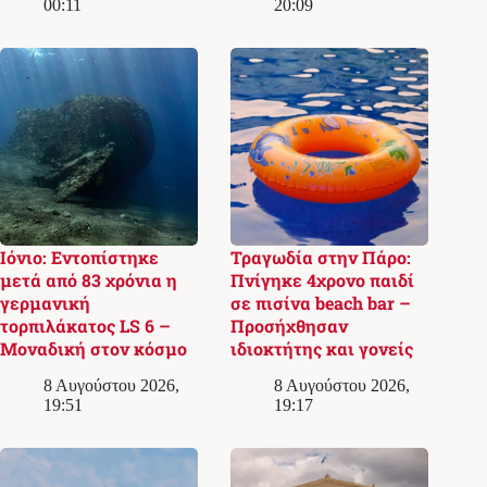
00:11
20:09
Ιόνιο: Εντοπίστηκε
Τραγωδία στην Πάρο:
μετά από 83 χρόνια η
Πνίγηκε 4χρονο παιδί
γερμανική
σε πισίνα beach bar –
τορπιλάκατος LS 6 –
Προσήχθησαν
Μοναδική στον κόσμο
ιδιοκτήτης και γονείς
8 Αυγούστου 2026,
8 Αυγούστου 2026,
19:51
19:17