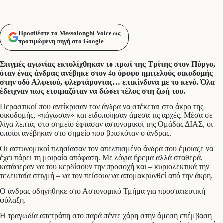
Προσθέστε το Messolonghi Voice ως
προτιμώμενη πηγή στο Google
Στιγμές αγωνίας εκτυλίχθηκαν το πρωί της Τρίτης στον Πύργο,
όταν ένας άνδρας ανέβηκε στον 4ο όροφο ημιτελούς οικοδομής
στην οδό Αλφειού, φλερτάροντας… επικίνδυνα με το κενό. Όλα
έδειχναν πως ετοιμαζόταν να δώσει τέλος στη ζωή του.
Περαστικοί που αντίκρισαν τον άνδρα να στέκεται στο άκρο της
οικοδομής, «πάγωσαν» και ειδοποίησαν άμεσα τις αρχές. Μέσα σε
λίγα λεπτά, στο σημείο έφτασαν αστυνομικοί της Ομάδας ΔΙΑΣ, οι
οποίοι ανέβηκαν στο σημείο που βρισκόταν ο άνδρας.
Οι αστυνομικοί πλησίασαν τον απελπισμένο άνδρα που έμοιαζε να
έχει πάρει τη μοιραία απόφαση. Με λόγια ήρεμα αλλά σταθερά,
κατάφεραν να του κερδίσουν την προσοχή και – κυριολεκτικά την
τελευταία στιγμή – να τον πείσουν να απομακρυνθεί από την άκρη.
Ο άνδρας οδηγήθηκε στο Αστυνομικό Τμήμα για προστατευτική
φύλαξη.
Η τραγωδία απετράπη στο παρά πέντε χάρη στην άμεση επέμβαση