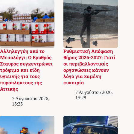
Αλληλεγγύη από το
Ρυθμιστική Απόφαση
Μεσολόγγι: Ο Ερυθρός
θήρας 2026-2027: Γιατί
Σταυρός συγκεντρώνει
οι περιβαλλοντικές
τρόφιμα και είδη
οργανώσεις κάνουν
υγιεινής για τους
λόγο για χαμένη
πυρόπληκτους της
ευκαιρία
Αττικής
7 Αυγούστου 2026,
15:28
7 Αυγούστου 2026,
15:35