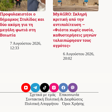
Προφυλακιστέοι ο
MyAGRO: Σκληρή
δήμαρχος Στυλίδας και
κριτική από την
δύο ακόμη για τη
αντιπολίτευση –
μεγάλη φωτιά στη
«Φιέστα χωρίς ουσία,
Βοιωτία
καθυστερήσεις μηνών
ταλαιπώρησαν τους
7 Αυγούστου 2026,
αγρότες»
12:33
6 Αυγούστου 2026,
20:02
Σχετικά με εμάς
Επικοινωνία
Συντακτική Πολιτική & Διορθώσεις
Πολιτική Απορρήτου
Όροι Χρήσης
© 2026
Messolonghi Voice
. Με την επιφύλαξη παντός