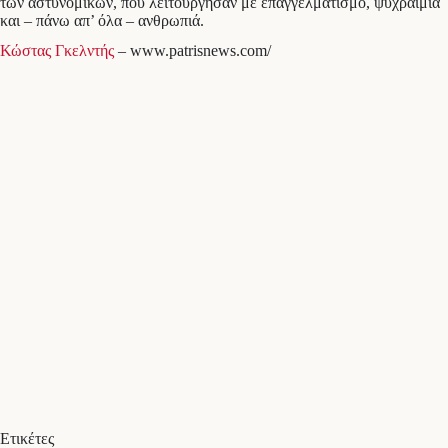
των αστυνομικών, που λειτούργησαν με επαγγελματισμό, ψυχραιμία
και – πάνω απ’ όλα – ανθρωπιά.
Κώστας Γκελντής
– www.patrisnews.com/
Ετικέτες