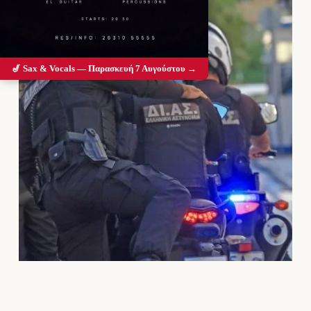
🎷 Sax & Vocals — Παρασκευή 7 Αυγούστου →