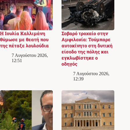
Η Ιουλία Καλλιμάνη
Σοβαρό τροχαίο στην
θύμωσε με θεατή που
Αμφιλοχία: Τούμπαρε
της πέταξε λουλούδια
αυτοκίνητο στη δυτική
είσοδο της πόλης και
7 Αυγούστου 2026,
εγκλωβίστηκε ο
12:51
οδηγός
7 Αυγούστου 2026,
12:39