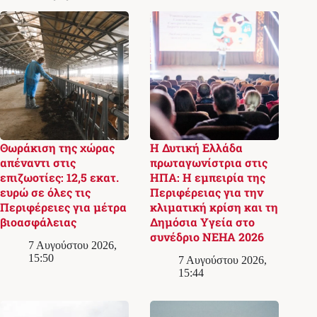
Θωράκιση της χώρας
Η Δυτική Ελλάδα
απέναντι στις
πρωταγωνίστρια στις
επιζωοτίες: 12,5 εκατ.
ΗΠΑ: Η εμπειρία της
ευρώ σε όλες τις
Περιφέρειας για την
Περιφέρειες για μέτρα
κλιματική κρίση και τη
βιοασφάλειας
Δημόσια Υγεία στο
συνέδριο NEHA 2026
7 Αυγούστου 2026,
15:50
7 Αυγούστου 2026,
15:44