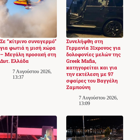
Σε “κίτρινο συναγερμό”
Συνελήφθη στη
για φωτιά η μισή χώρα
Γερμανία 31χρονος για
– Μεγάλη προσοχή στη
δολοφονίες μελών της
Δυτ. Ελλάδα
Greek Mafia,
κατηγορείται και για
7 Αυγούστου 2026,
την εκτέλεση με 97
13:37
σφαίρες του Βαγγέλη
Ζαμπούνη
7 Αυγούστου 2026,
13:09