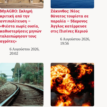
MyAGRO: Σκληρή
Ζάκυνθος: Νέος
κριτική από την
θάνατος τουρίστα σε
αντιπολίτευση –
παραλία – 56χρονος
«Φιέστα χωρίς ουσία,
Άγγλος κατέρρευσε
καθυστερήσεις μηνών
στις Πισίνες Κεριού
ταλαιπώρησαν τους
6 Αυγούστου 2026,
αγρότες»
19:56
6 Αυγούστου 2026,
20:02