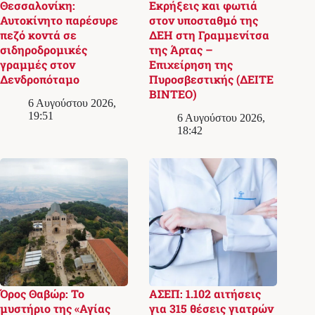
Θεσσαλονίκη:
Εκρήξεις και φωτιά
Αυτοκίνητο παρέσυρε
στον υποσταθμό της
πεζό κοντά σε
ΔΕΗ στη Γραμμενίτσα
σιδηροδρομικές
της Άρτας –
γραμμές στον
Επιχείρηση της
Δενδροπόταμο
Πυροσβεστικής (ΔΕΙΤΕ
ΒΙΝΤΕΟ)
6 Αυγούστου 2026,
19:51
6 Αυγούστου 2026,
18:42
Όρος Θαβώρ: Το
ΑΣΕΠ: 1.102 αιτήσεις
μυστήριο της «Αγίας
για 315 θέσεις γιατρών