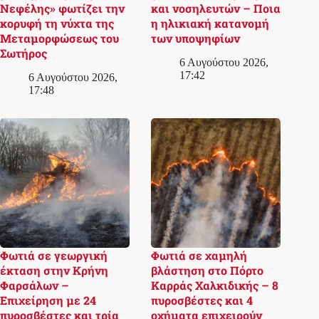
Νεφέλης» φωτίζει την
και νοσηλευτών – Ποια
κορυφή τη νύχτα της
η ηλικιακή κατανομή
Μεταμορφώσεως του
των υποψηφίων
Σωτήρος
6 Αυγούστου 2026,
17:42
6 Αυγούστου 2026,
17:48
Φωτιά σε γεωργική
Φωτιά σε χαμηλή
έκταση στην Κρήνη
βλάστηση στο Πόρτο
Φαρσάλων –
Καρράς Χαλκιδικής – 8
Επιχείρηση με 24
πυροσβέστες και 4
πυροσβέστες και τρία
οχήματα επιχειρούν