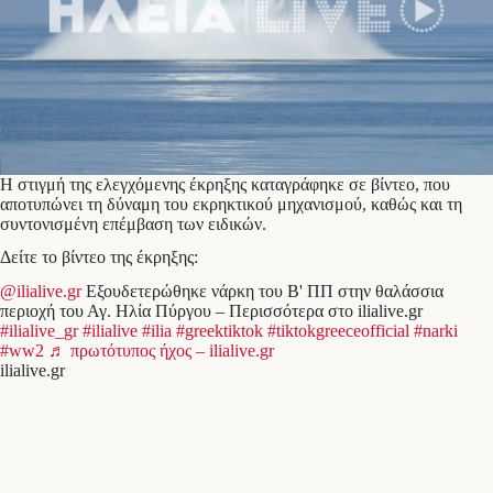
Η στιγμή της ελεγχόμενης έκρηξης καταγράφηκε σε βίντεο, που
αποτυπώνει τη δύναμη του εκρηκτικού μηχανισμού, καθώς και τη
συντονισμένη επέμβαση των ειδικών.
Δείτε το βίντεο της έκρηξης:
@ilialive.gr
Εξουδετερώθηκε νάρκη του Β' ΠΠ στην θαλάσσια
περιοχή του Αγ. Ηλία Πύργου – Περισσότερα στο ilialive.gr
#ilialive_gr
#ilialive
#ilia
#greektiktok
#tiktokgreeceofficial
#narki
#ww2
♬ πρωτότυπος ήχος – ilialive.gr
ilialive.gr