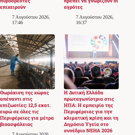
πυροσβέστες
πρέπει να γνωρίζουν οι
επιχειρούν
αγρότες
7 Αυγούστου 2026,
7 Αυγούστου 2026,
17:46
16:37
Θωράκιση της χώρας
Η Δυτική Ελλάδα
απέναντι στις
πρωταγωνίστρια στις
επιζωοτίες: 12,5 εκατ.
ΗΠΑ: Η εμπειρία της
ευρώ σε όλες τις
Περιφέρειας για την
Περιφέρειες για μέτρα
κλιματική κρίση και τη
βιοασφάλειας
Δημόσια Υγεία στο
συνέδριο NEHA 2026
7 Αυγούστου 2026,