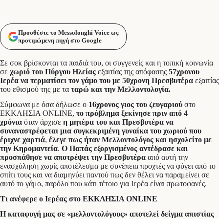
Προσθέστε το Messolonghi Voice ως
προτιμώμενη πηγή στο Google
Σε σοκ βρίσκονται τα παιδιά του, οι συγγενείς και η τοπική κοινωνία
σε
χωριό του Πύργου Ηλείας
εξαιτίας της απόφασης
57χρονου
Ιερέα να τερματίσει τον γάμο του με 50χρονη Πρεσβυτέρα
εξαιτίας
του εθισμού της με τα
ταρώ και την Μελλοντολογία.
Σύμφωνα με όσα δήλωσε ο
16χρονος γιος του ζευγαριού
στο
ΕΚΚΛΗΣΙΑ ONLINE,
το πρόβλημα ξεκίνησε πριν από 4
χρόνια
όταν άρχισε
η μητέρα του και Πρεσβυτέρα να
συναναστρέφεται μια συγκεκριμένη γυναίκα του χωριού που
έριχνε χαρτιά
,
έλεγε πως ήταν Μελλοντολόγος και ησχολείτο με
την Κηρομαντεία
.
Ο Παπάς εξοργισμένος αντέδρασε και
προσπάθησε να αποτρέψει την Πρεσβυτέρα
από αυτή την
ενασχόληση χωρίς αποτέλεσμα με συνέπεια προχτές να φύγει από το
σπίτι τους και να διαμηνύει παντού πως δεν θέλει να παραμείνει σε
αυτό το γάμο, παρόλο που κάτι τέτοιο για Ιερέα είναι πρωτοφανές.
Τι ανέφερε ο Ιερέας στο ΕΚΚΛΗΣΙΑ ONLINE
Η καταφυγή μας σε «μελλοντολόγους» αποτελεί δείγμα απιστίας