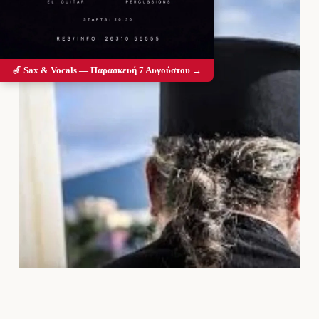
🎷 Sax & Vocals — Παρασκευή 7 Αυγούστου →