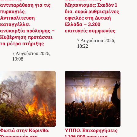
αντιπαράθεση για τις
Μηχανισμός: Σχεδόν 1
πυρκαγιές:
δισ. ευρώ ρυθμισμένες
Αντιπολίτευση
οφειλές στη Δυτική
καταγγέλλει
Ελλάδα – 3.200
ανυπαρξία πρόληψης –
επιτυχείς συμφωνίες
Κυβέρνηση προτάσσει
7 Αυγούστου 2026,
τα μέτρα στήριξης
18:22
7 Αυγούστου 2026,
19:08
Φωτιά στην Κόρινθο:
ΥΠΠΟ: Επιχορηγήσεις
Συναγερμός στο
1.106.000 ευρώ για