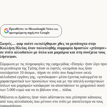
Προσθέστε το Messolonghi Voice ως
προτιμώμενη πηγή στο Google
Σκηνές… φαρ ουέστ εκτυλίχθηκαν χθες τα μεσάνυχτα στην
Κυλλήνη Ηλείας όταν πολυπληθής συμμορία δραστών «χτύπησε»
σε σπίτι αλλοδαπών με όπλα και μαχαίρια και στη συνέχεια τους
λήστεψαν.
Σύμφωνα με τις πληροφορίες της εφημερίδας «Πατρίς» ήταν λίγο πριν
τα μεσάνυχτα της Τρίτης όταν οι ληστές -εκτιμάται πως ήταν
τουλάχιστον 10 άτομα-, πήγαν σε σπίτι που διαμένουν οκτώ
αλλοδαποί εργάτες γης, «μπούκαραν» μέσα έχοντας καλυμμένα τα
χαρακτηριστικά των προσώπων τους και με την απειλή κυνηγετικών
όπλων και μαχαιριών κατάφεραν να αποσπάσουν το χρηματικό ποσό
των 5.000 ευρώ και να το βάλουν στα… πόδια.
Μάλιστα οι δράστες ήταν τόσο αδίστακτοι που χτύπησαν κάποιους
από τους αλλοδαπούς που μένουν στο σπίτι με αποτέλεσμα να τους
τραυματίσουν.