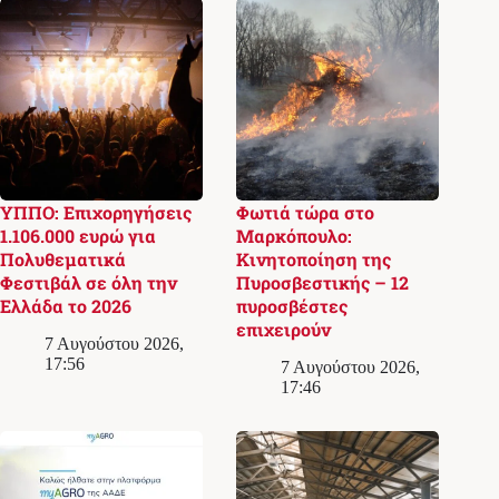
ΥΠΠΟ: Επιχορηγήσεις
Φωτιά τώρα στο
1.106.000 ευρώ για
Μαρκόπουλο:
Πολυθεματικά
Κινητοποίηση της
Φεστιβάλ σε όλη την
Πυροσβεστικής – 12
Ελλάδα το 2026
πυροσβέστες
επιχειρούν
7 Αυγούστου 2026,
17:56
7 Αυγούστου 2026,
17:46