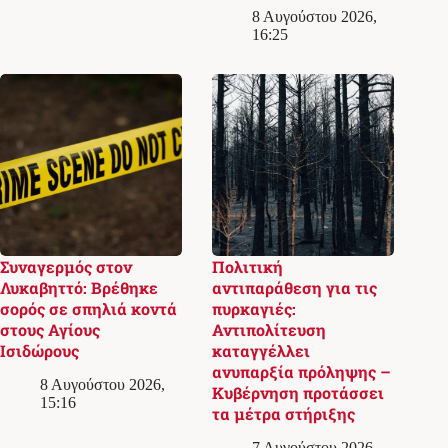
8 Αυγούστου 2026,
16:25
Συναγερμός στον
Πολιτική
Λυκαβηττό: Βρέθηκε
αντιπαράθεση για τις
σορός σε σπηλιά κοντά
πυρκαγιές:
στους Αγίους
Αντιπολίτευση
Ισιδώρους
καταγγέλλει
ανυπαρξία πρόληψης –
8 Αυγούστου 2026,
Κυβέρνηση προτάσσει
15:16
τα μέτρα στήριξης
7 Αυγούστου 2026,