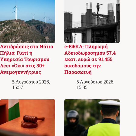
Αντιδράσεις στο Νότιο
e-ΕΦΚΑ: Πληρωμή
Πήλιο: Γιατί η
Αδειοδωρόσημου 57,4
Υπηρεσία Τουρισμού
εκατ. ευρώ σε 91.455
Λέει «Όχι» στις 30+
οικοδόμους την
Ανεμογεννήτριες
Παρασκευή
5 Αυγούστου 2026,
5 Αυγούστου 2026,
15:57
15:35