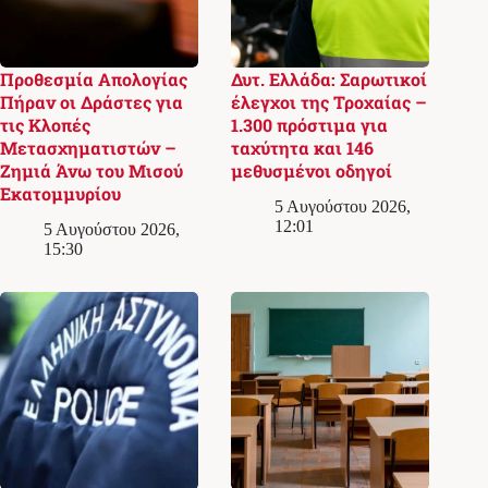
Προθεσμία Απολογίας
Δυτ. Ελλάδα: Σαρωτικοί
Πήραν οι Δράστες για
έλεγχοι της Τροχαίας –
τις Κλοπές
1.300 πρόστιμα για
Μετασχηματιστών –
ταχύτητα και 146
Ζημιά Άνω του Μισού
μεθυσμένοι οδηγοί
Εκατομμυρίου
5 Αυγούστου 2026,
12:01
5 Αυγούστου 2026,
15:30