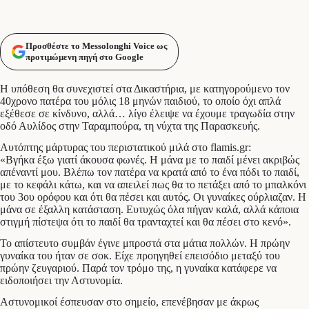
Προσθέστε το Messolonghi Voice ως
προτιμώμενη πηγή στο Google
Η υπόθεση θα συνεχιστεί στα Δικαστήρια, με κατηγορούμενο τον
40χρονο πατέρα του μόλις 18 μηνών παιδιού, το οποίο όχι απλά
εξέθεσε σε κίνδυνο, αλλά… λίγο έλειψε να έχουμε τραγωδία στην
οδό Αυλίδος στην Ταραμπούρα, τη νύχτα της Παρασκευής.
Αυτόπτης μάρτυρας του περιστατικού μιλά στο flamis.gr:
«Βγήκα έξω γιατί άκουσα φωνές. Η μάνα με το παιδί μένει ακριβώς
απέναντί μου. Βλέπω τον πατέρα να κρατά από το ένα πόδι το παιδί,
με το κεφάλι κάτω, και να απειλεί πως θα το πετάξει από το μπαλκόνι
του 3ου ορόφου και ότι θα πέσει και αυτός. Οι γυναίκες ούρλιαζαν. Η
μάνα σε έξαλλη κατάσταση. Ευτυχώς όλα πήγαν καλά, αλλά κάποια
στιγμή πίστεψα ότι το παιδί θα τρανταχτεί και θα πέσει στο κενό».
Το απίστευτο συμβάν έγινε μπροστά στα μάτια πολλών. Η πρώην
γυναίκα του ήταν σε σοκ. Είχε προηγηθεί επεισόδιο μεταξύ του
πρώην ζευγαριού. Παρά τον τρόμο της, η γυναίκα κατάφερε να
ειδοποιήσει την Αστυνομία.
Αστυνομικοί έσπευσαν στο σημείο, επενέβησαν με άκρως