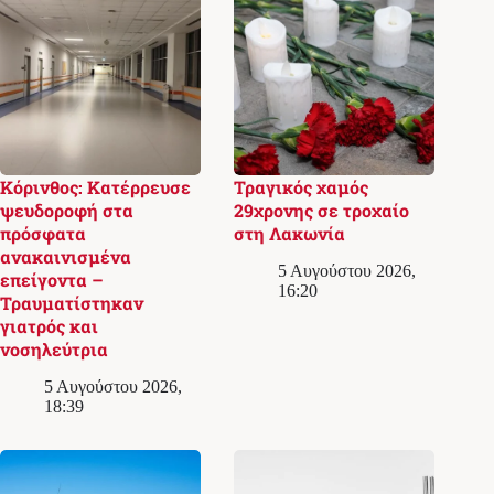
Κόρινθος: Κατέρρευσε
Τραγικός χαμός
ψευδοροφή στα
29χρονης σε τροχαίο
πρόσφατα
στη Λακωνία
ανακαινισμένα
5 Αυγούστου 2026,
επείγοντα –
16:20
Τραυματίστηκαν
γιατρός και
νοσηλεύτρια
5 Αυγούστου 2026,
18:39