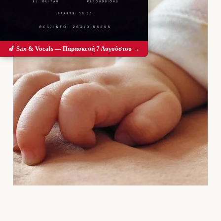
🎷 Sax & Vocals — Παρασκευή 7 Αυγούστου →