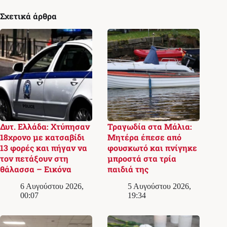
Σχετικά άρθρα
Δυτ. Ελλάδα: Χτύπησαν
Τραγωδία στα Μάλια:
18χρονο με κατσαβίδι
Μητέρα έπεσε από
13 φορές και πήγαν να
φουσκωτό και πνίγηκε
τον πετάξουν στη
μπροστά στα τρία
θάλασσα – Εικόνα
παιδιά της
6 Αυγούστου 2026,
5 Αυγούστου 2026,
00:07
19:34