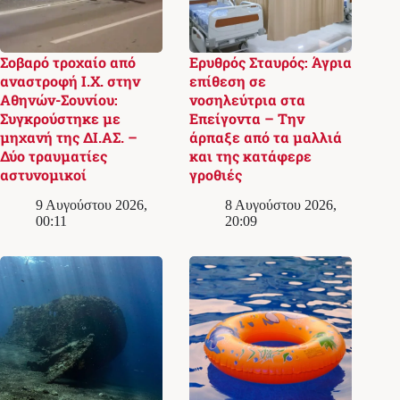
Σοβαρό τροχαίο από
Ερυθρός Σταυρός: Άγρια
αναστροφή Ι.Χ. στην
επίθεση σε
Αθηνών-Σουνίου:
νοσηλεύτρια στα
Συγκρούστηκε με
Επείγοντα – Την
μηχανή της ΔΙ.ΑΣ. –
άρπαξε από τα μαλλιά
Δύο τραυματίες
και της κατάφερε
αστυνομικοί
γροθιές
9 Αυγούστου 2026,
8 Αυγούστου 2026,
00:11
20:09