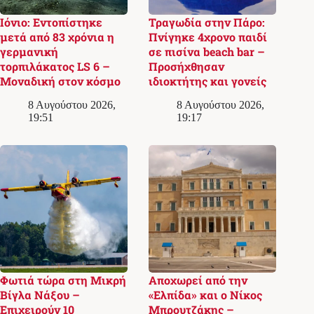
Ιόνιο: Εντοπίστηκε
Τραγωδία στην Πάρο:
μετά από 83 χρόνια η
Πνίγηκε 4χρονο παιδί
γερμανική
σε πισίνα beach bar –
τορπιλάκατος LS 6 –
Προσήχθησαν
Μοναδική στον κόσμο
ιδιοκτήτης και γονείς
8 Αυγούστου 2026,
8 Αυγούστου 2026,
19:51
19:17
Φωτιά τώρα στη Μικρή
Αποχωρεί από την
Βίγλα Νάξου –
«Ελπίδα» και ο Νίκος
Επιχειρούν 10
Μπρουτζάκης –