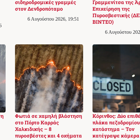
σιδηροδρομικές γραμμές
Γραμμενίτσα της Ά
στον Δενδροπόταμο
Επιχείρηση της
Πυροσβεστικής (ΔΕ
6 Αυγούστου 2026, 19:51
ΒΙΝΤΕΟ)
6
6 Αυγούστου 202
ση
Φωτιά σε χαμηλή βλάστηση
Κόρινθος: Δύο επιθ
στο Πόρτο Καρράς
πλάκα πεζοδρομίου
Χαλκιδικής – 8
κατάστημα – Τον
πυροσβέστες και 4 οχήματα
κατέγραψε κάμερα