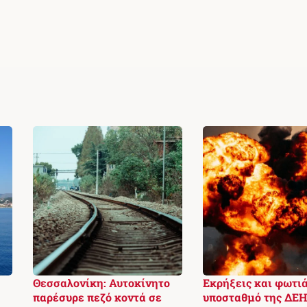
Θεσσαλονίκη: Αυτοκίνητο
Εκρήξεις και φωτιά
παρέσυρε πεζό κοντά σε
υποσταθμό της ΔΕΗ