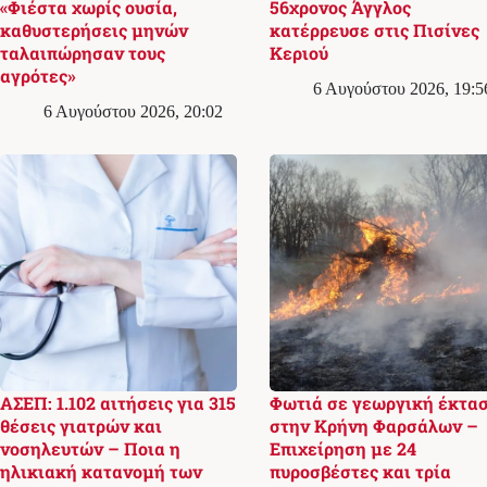
«Φιέστα χωρίς ουσία,
56χρονος Άγγλος
καθυστερήσεις μηνών
κατέρρευσε στις Πισίνες
ταλαιπώρησαν τους
Κεριού
αγρότες»
6 Αυγούστου 2026, 19:5
6 Αυγούστου 2026, 20:02
ΑΣΕΠ: 1.102 αιτήσεις για 315
Φωτιά σε γεωργική έκτα
θέσεις γιατρών και
στην Κρήνη Φαρσάλων –
νοσηλευτών – Ποια η
Επιχείρηση με 24
ηλικιακή κατανομή των
πυροσβέστες και τρία