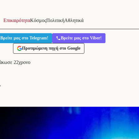
Επικαιρότητα
Κόσμος
Πολιτική
Αθλητικά
Βρείτε μας στο Telegram!
Βρείτε μας στο Viber!
Προτιμώμενη πηγή στο Google
λάκωσε 22χρονο
′