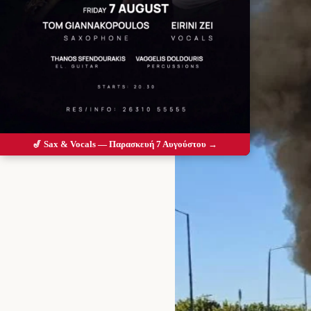
🎷 Sax & Vocals — Παρασκευή 7 Αυγούστου →