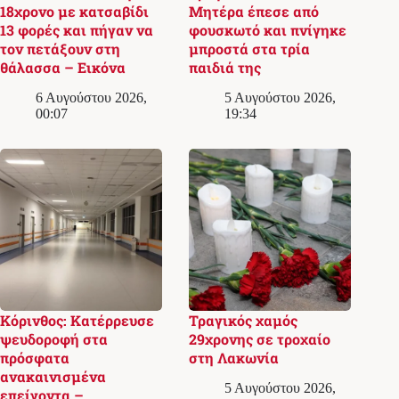
18χρονο με κατσαβίδι
Μητέρα έπεσε από
13 φορές και πήγαν να
φουσκωτό και πνίγηκε
τον πετάξουν στη
μπροστά στα τρία
θάλασσα – Εικόνα
παιδιά της
6 Αυγούστου 2026,
5 Αυγούστου 2026,
00:07
19:34
Κόρινθος: Κατέρρευσε
Τραγικός χαμός
ψευδοροφή στα
29χρονης σε τροχαίο
πρόσφατα
στη Λακωνία
ανακαινισμένα
5 Αυγούστου 2026,
επείγοντα –