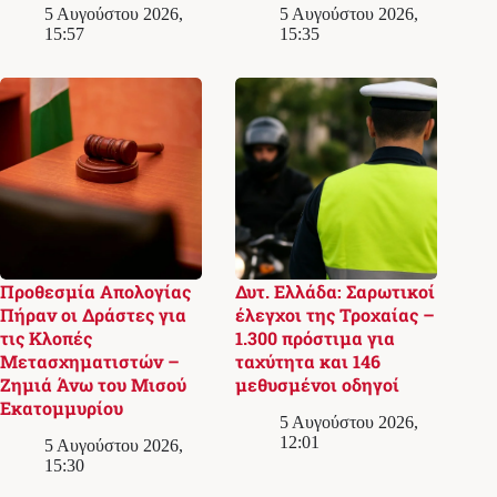
5 Αυγούστου 2026,
5 Αυγούστου 2026,
15:57
15:35
Προθεσμία Απολογίας
Δυτ. Ελλάδα: Σαρωτικοί
Πήραν οι Δράστες για
έλεγχοι της Τροχαίας –
τις Κλοπές
1.300 πρόστιμα για
Μετασχηματιστών –
ταχύτητα και 146
Ζημιά Άνω του Μισού
μεθυσμένοι οδηγοί
Εκατομμυρίου
5 Αυγούστου 2026,
12:01
5 Αυγούστου 2026,
15:30