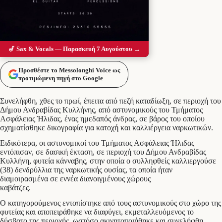
🎷 Sax & Vocals — Παρασκευή 7 Αυγούστου →
Προσθέστε το Messolonghi Voice ως
προτιμώμενη πηγή στο Google
Συνελήφθη, χθες το πρωί, έπειτα από πεζή καταδίωξη, σε περιοχή του
Δήμου Ανδραβίδας Κυλλήνης, από αστυνομικούς του Τμήματος
Ασφάλειας Ήλιδας, ένας ημεδαπός άνδρας, σε βάρος του οποίου
σχηματίσθηκε δικογραφία για κατοχή και καλλιέργεια ναρκωτικών.
Ειδικότερα, οι αστυνομικοί του Τμήματος Ασφάλειας Ήλιδας
εντόπισαν, σε δασική έκταση, σε περιοχή του Δήμου Ανδραβίδας
Κυλλήνη, φυτεία κάνναβης, στην οποία ο συλληφθείς καλλιεργούσε
(38) δενδρύλλια της ναρκωτικής ουσίας, τα οποία ήταν
διαμοιρασμένα σε εννέα διανοιγμένους χώρους
καβάτζες.
Ο κατηγορούμενος εντοπίστηκε από τους αστυνομικούς στο χώρο της
φυτείας και αποπειράθηκε να διαφύγει, εκμεταλλευόμενος το
δύσβατο της περιοχής, ωστόσο ακινητοποιήθηκε και συνελήφθη,