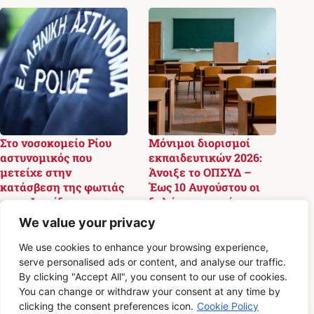
Στο νοσοκομείο Ρίου
Μόνιμοι διορισμοί
αστυνομικός που
εκπαιδευτικών 2026:
μετείχε στην
Άνοιξε το ΟΠΣΥΔ –
κατάσβεση της φωτιάς
Έως 10 Αυγούστου οι
στην Φωκίδα
δηλώσεις προτίμησης
We value your privacy
5 Αυγούστου 2026,
4 Αυγούστου 2026,
08:42
20:02
We use cookies to enhance your browsing experience,
serve personalised ads or content, and analyse our traffic.
By clicking "Accept All", you consent to our use of cookies.
You can change or withdraw your consent at any time by
clicking the consent preferences icon.
Cookie Policy