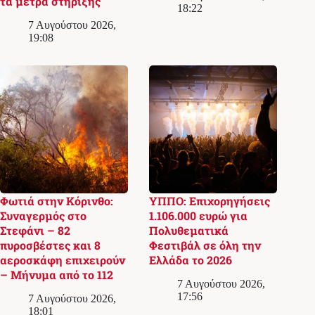
τα μέτρα στήριξης
18:22
7 Αυγούστου 2026,
19:08
Φωτιά στην Κόρινθο:
ΥΠΠΟ: Επιχορηγήσεις
Συναγερμός στο
1.106.000 ευρώ για
Στεφάνι – 82
Πολυθεματικά
πυροσβέστες και 8
Φεστιβάλ σε όλη την
αεροσκάφη επιχειρούν
Ελλάδα το 2026
– Μήνυμα από το 112
7 Αυγούστου 2026,
17:56
7 Αυγούστου 2026,
18:01