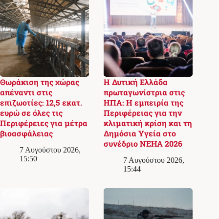
Θωράκιση της χώρας
Η Δυτική Ελλάδα
απέναντι στις
πρωταγωνίστρια στις
επιζωοτίες: 12,5 εκατ.
ΗΠΑ: Η εμπειρία της
ευρώ σε όλες τις
Περιφέρειας για την
Περιφέρειες για μέτρα
κλιματική κρίση και τη
βιοασφάλειας
Δημόσια Υγεία στο
συνέδριο NEHA 2026
7 Αυγούστου 2026,
15:50
7 Αυγούστου 2026,
15:44