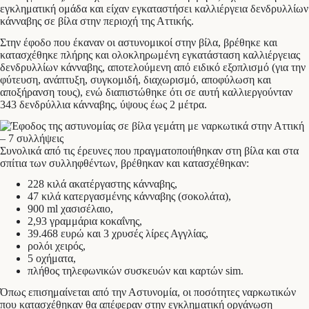
εγκληματική ομάδα και είχαν εγκαταστήσει καλλιέργεια δενδρυλλίων
κάνναβης σε βίλα στην περιοχή της Αττικής.
Στην έφοδο που έκαναν οι αστυνομικοί στην βίλα, βρέθηκε και
κατασχέθηκε πλήρης και ολοκληρωμένη εγκατάσταση καλλιέργειας
δενδρυλλίων κάνναβης, αποτελούμενη από ειδικό εξοπλισμό (για την
φύτευση, ανάπτυξη, συγκομιδή, διαχωρισμό, αποφύλωση και
αποξήρανση τους), ενώ διαπιστώθηκε ότι σε αυτή καλλιεργούνταν
343 δενδρύλλια κάνναβης, ύψους έως 2 μέτρα.
Συνολικά από τις έρευνες που πραγματοποιήθηκαν στη βίλα και στα
σπίτια των συλληφθέντων, βρέθηκαν και κατασχέθηκαν:
228 κιλά ακατέργαστης κάνναβης,
47 κιλά κατεργασμένης κάνναβης (σοκολάτα),
900 ml χασισέλαιο,
2,93 γραμμάρια κοκαΐνης,
39.468 ευρώ και 3 χρυσές λίρες Αγγλίας,
ρολόι χειρός,
5 οχήματα,
πλήθος τηλεφωνικών συσκευών και καρτών sim.
Όπως επισημαίνεται από την Αστυνομία, οι ποσότητες ναρκωτικών
που κατασχέθηκαν θα απέφεραν στην εγκληματική οργάνωση