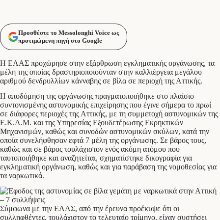
Προσθέστε το Messolonghi Voice ως
προτιμώμενη πηγή στο Google
Η ΕΛΑΣ προχώρησε στην εξάρθρωση εγκληματικής οργάνωσης, τα
μέλη της οποίας δραστηριοποιούνταν στην καλλιέργεια μεγάλου
αριθμού δενδρυλλίων κάνναβης σε βίλα σε περιοχή της Αττικής.
Η αποδόμηση της οργάνωσης πραγματοποιήθηκε στο πλαίσιο
συντονισμένης αστυνομικής επιχείρησης που έγινε σήμερα το πρωί
σε διάφορες περιοχές της Αττικής, με τη συμμετοχή αστυνομικών της
Ε.Κ.Α.Μ. και της Υπηρεσίας Εξουδετέρωσης Εκρηκτικών
Μηχανισμών, καθώς και συνοδών αστυνομικών σκύλων, κατά την
οποία συνελήφθησαν εφτά 7 μέλη της οργάνωσης. Σε βάρος τους,
καθώς και σε βάρος τουλάχιστον ενός ακόμη ατόμου που
ταυτοποιήθηκε και αναζητείται, σχηματίστηκε δικογραφία για
εγκληματική οργάνωση, καθώς και για παράβαση της νομοθεσίας για
τα ναρκωτικά.
Σύμφωνα με την ΕΛΑΣ, από την έρευνα προέκυψε ότι οι
συλληφθέντες, τουλάχιστον το τελευταίο τρίμηνο, είχαν συστήσει