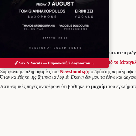
Προσθέστε το Messolonghi Voice ως
προτιμώμενη πηγή στο Google
Ο 40χρονος κατακρεούργησε μια 36χρονη ομοεθνή του και περιέ
Στα κρατητήρια της Ασφάλειας βρίσκεται
ο 40χρονος από το Μπαγκλ
🎷 Sax & Vocals — Παρασκευή 7 Αυγούστου →
Σύμφωνα με πληροφορίες του
Newsbomb.gr
,
ο δράστης περιέγραψε 
Όταν κατέβηκε της ζήτησα τα λεφτά. Εκείνη δεν μου τα έδινε και άρχισ
Αστυνομικές πηγές αναφέρουν ότι βρέθηκε το
μαχαίρι
του εγκλήματο