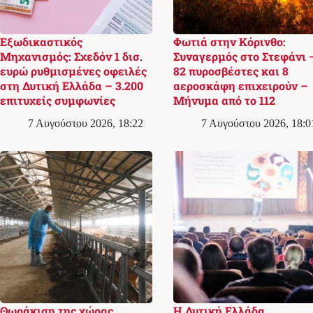
Εξωδικαστικός
Φωτιά στην Κόρινθο:
Μηχανισμός: Σχεδόν 1 δισ.
Συναγερμός στο Στεφάνι 
ευρώ ρυθμισμένες οφειλές
82 πυροσβέστες και 8
στη Δυτική Ελλάδα – 3.200
αεροσκάφη επιχειρούν –
επιτυχείς συμφωνίες
Μήνυμα από το 112
7 Αυγούστου 2026, 18:22
7 Αυγούστου 2026, 18:0
Θωράκιση της χώρας
Η Δυτική Ελλάδα