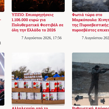
ΥΠΠΟ: Επιχορηγήσεις
Φωτιά τώρα στο
–
1.106.000 ευρώ για
Μαρκόπουλο: Κινη
Πολυθεματικά Φεστιβάλ σε
της Πυροσβεστικής 
όλη την Ελλάδα το 2026
πυροσβέστες επιχε
7 Αυγούστου 2026, 17:56
7 Αυγούστου 202
1
Αλληλεγγύη από το
Ρυθμιστική Απόφα