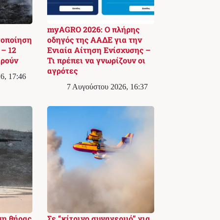
myAGRO 2026: Ο πλήρης
τοποίηση
οδηγός της ΑΑΔΕ για την
– 12
Ενιαία Αίτηση Ενίσχυσης –
ιρούν
Τι πρέπει να γνωρίζουν οι
αγρότες
6, 17:46
7 Αυγούστου 2026, 16:37
ση θήρας
Σε “κίτρινο συναγερμό” για