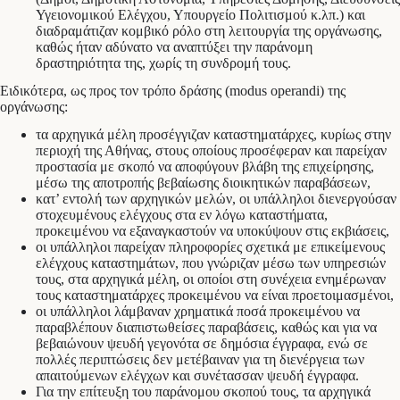
Υγειονομικού Ελέγχου, Υπουργείο Πολιτισμού κ.λπ.) και
διαδραμάτιζαν κομβικό ρόλο στη λειτουργία της οργάνωσης,
καθώς ήταν αδύνατο να αναπτύξει την παράνομη
δραστηριότητα της, χωρίς τη συνδρομή τους.
Ειδικότερα, ως προς τον τρόπο δράσης (modus operandi) της
οργάνωσης:
τα αρχηγικά μέλη προσέγγιζαν καταστηματάρχες, κυρίως στην
περιοχή της Αθήνας, στους οποίους προσέφεραν και παρείχαν
προστασία με σκοπό να αποφύγουν βλάβη της επιχείρησης,
μέσω της αποτροπής βεβαίωσης διοικητικών παραβάσεων,
κατ’ εντολή των αρχηγικών μελών, οι υπάλληλοι διενεργούσαν
στοχευμένους ελέγχους στα εν λόγω καταστήματα,
προκειμένου να εξαναγκαστούν να υποκύψουν στις εκβιάσεις,
οι υπάλληλοι παρείχαν πληροφορίες σχετικά με επικείμενους
ελέγχους καταστημάτων, που γνώριζαν μέσω των υπηρεσιών
τους, στα αρχηγικά μέλη, οι οποίοι στη συνέχεια ενημέρωναν
τους καταστηματάρχες προκειμένου να είναι προετοιμασμένοι,
οι υπάλληλοι λάμβαναν χρηματικά ποσά προκειμένου να
παραβλέπουν διαπιστωθείσες παραβάσεις, καθώς και για να
βεβαιώνουν ψευδή γεγονότα σε δημόσια έγγραφα, ενώ σε
πολλές περιπτώσεις δεν μετέβαιναν για τη διενέργεια των
απαιτούμενων ελέγχων και συνέτασσαν ψευδή έγγραφα.
Για την επίτευξη του παράνομου σκοπού τους, τα αρχηγικά