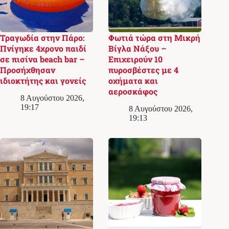
Τραγωδία στην Πάρο:
Φωτιά τώρα στη Μικρή
Πνίγηκε 4χρονο παιδί
Βίγλα Νάξου –
σε πισίνα beach bar –
Επιχειρούν 10
Προσήχθησαν
πυροσβέστες με 4
ιδιοκτήτης και γονείς
οχήματα και
αεροσκάφος
8 Αυγούστου 2026,
19:17
8 Αυγούστου 2026,
19:13