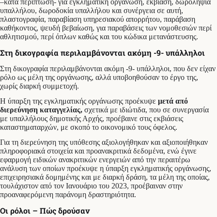
–κατά περίπτωση- για εγκληματική οργάνωση, εκβίαση, δωροληψία
υπαλλήλου, δωροδοκία υπαλλήλου και συνέργεια σε αυτή,
πλαστογραφία, παραβίαση υπηρεσιακού απορρήτου, παράβαση
καθήκοντος, ψευδή βεβαίωση, για παραβάσεις των νομοθεσιών περί
αθλητισμού, περί όπλων καθώς και του κώδικα μετανάστευσης.
Στη δικογραφία περιλαμβάνονται ακόμη -9- υπάλληλοι
Στη δικογραφία περιλαμβάνονται ακόμη -9- υπάλληλοι, που δεν είχαν
ρόλο ως μέλη της οργάνωσης, αλλά υποβοηθούσαν το έργο της,
χωρίς διαρκή συμμετοχή.
Η ύπαρξη της εγκληματικής οργάνωσης προέκυψε
μετά από
διερεύνηση καταγγελίας,
σχετικά με ιδιώτιδα, που σε συνεργασία
με υπαλλήλους δημοτικής Αρχής, προέβαινε στις εκβιάσεις
καταστηματαρχών, με σκοπό το οικονομικό τους όφελος.
Για τη διερεύνηση της υπόθεσης αξιολογήθηκαν και αξιοποιήθηκαν
πληροφοριακά στοιχεία και προανακριτικά δεδομένα, ενώ έγινε
εφαρμογή ειδικών ανακριτικών ενεργειών από την περαιτέρω
ανάλυση των οποίων προέκυψε η ύπαρξη εγκληματικής οργάνωσης,
επιχειρησιακά δομημένης και με διαρκή δράση, τα μέλη της οποίας,
τουλάχιστον από τον Ιανουάριο του 2023, προέβαιναν στην
προαναφερόμενη παράνομη δραστηριότητα.
Οι ρόλοι – Πώς δρούσαν