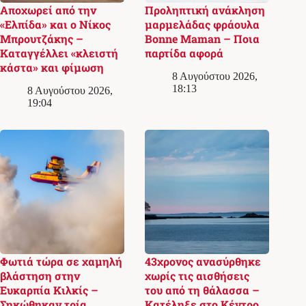
Αποχωρεί από την
Προληπτική ανάκληση
«Ελπίδα» και ο Νίκος
μαρμελάδας φράουλα
Μπρουτζάκης –
Bonne Maman – Ποια
Καταγγέλλει «κλειστή
παρτίδα αφορά
κάστα» και φίμωση
8 Αυγούστου 2026,
18:13
8 Αυγούστου 2026,
19:04
Φωτιά τώρα σε χαμηλή
43χρονος ανασύρθηκε
βλάστηση στην
χωρίς τις αισθήσεις
Ευκαρπία Κιλκίς –
του από τη θάλασσα –
Σηκώθηκαν τρία
Κατέληξε στο Κέντρο