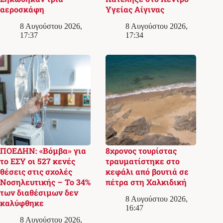
αεροσκάφη
Υγείας Αίγινας
8 Αυγούστου 2026,
8 Αυγούστου 2026,
17:37
17:34
ΠΟΕΔΗΝ: «Βόμβα» για
8χρονος τουρίστας
το ΕΣΥ οι 527 κενές
τραυματίστηκε στο
θέσεις στις σχολές
κεφάλι από βουτιά σε
Νοσηλευτικής – Το 34%
πέτρα στη Χαλκιδική
των διαθέσιμων δεν
8 Αυγούστου 2026,
καλύφθηκε
16:47
8 Αυγούστου 2026,