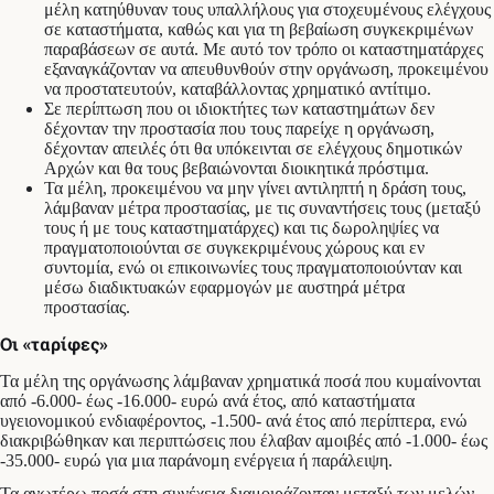
μέλη κατηύθυναν τους υπαλλήλους για στοχευμένους ελέγχους
σε καταστήματα, καθώς και για τη βεβαίωση συγκεκριμένων
παραβάσεων σε αυτά. Με αυτό τον τρόπο οι καταστηματάρχες
εξαναγκάζονταν να απευθυνθούν στην οργάνωση, προκειμένου
να προστατευτούν, καταβάλλοντας χρηματικό αντίτιμο.
Σε περίπτωση που οι ιδιοκτήτες των καταστημάτων δεν
δέχονταν την προστασία που τους παρείχε η οργάνωση,
δέχονταν απειλές ότι θα υπόκεινται σε ελέγχους δημοτικών
Αρχών και θα τους βεβαιώνονται διοικητικά πρόστιμα.
Τα μέλη, προκειμένου να μην γίνει αντιληπτή η δράση τους,
λάμβαναν μέτρα προστασίας, με τις συναντήσεις τους (μεταξύ
τους ή με τους καταστηματάρχες) και τις δωροληψίες να
πραγματοποιούνται σε συγκεκριμένους χώρους και εν
συντομία, ενώ οι επικοινωνίες τους πραγματοποιούνταν και
μέσω διαδικτυακών εφαρμογών με αυστηρά μέτρα
προστασίας.
Οι «ταρίφες»
Τα μέλη της οργάνωσης λάμβαναν χρηματικά ποσά που κυμαίνονται
από -6.000- έως -16.000- ευρώ ανά έτος, από καταστήματα
υγειονομικού ενδιαφέροντος, -1.500- ανά έτος από περίπτερα, ενώ
διακριβώθηκαν και περιπτώσεις που έλαβαν αμοιβές από -1.000- έως
-35.000- ευρώ για μια παράνομη ενέργεια ή παράλειψη.
Τα ανωτέρω ποσά στη συνέχεια διαμοιράζονταν μεταξύ των μελών