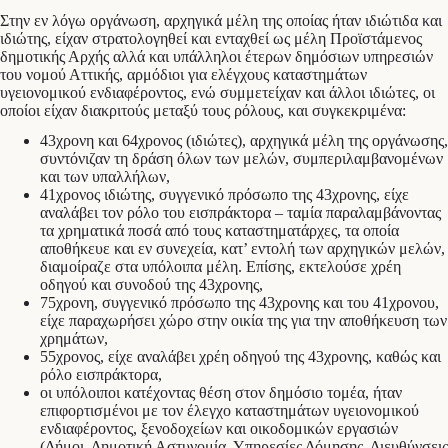
Στην εν λόγω οργάνωση, αρχηγικά μέλη της οποίας ήταν ιδιώτιδα και
ιδιώτης, είχαν στρατολογηθεί και ενταχθεί ως μέλη Προϊστάμενος
δημοτικής Αρχής αλλά και υπάλληλοι έτερων δημόσιων υπηρεσιών
του νομού Αττικής, αρμόδιοι για ελέγχους καταστημάτων
υγειονομικού ενδιαφέροντος, ενώ συμμετείχαν και άλλοι ιδιώτες, οι
οποίοι είχαν διακριτούς μεταξύ τους ρόλους, και συγκεκριμένα:
43χρονη και 64χρονος (ιδιώτες), αρχηγικά μέλη της οργάνωσης,
συντόνιζαν τη δράση όλων των μελών, συμπεριλαμβανομένων
και των υπαλλήλων,
41χρονος ιδιώτης, συγγενικό πρόσωπο της 43χρονης, είχε
αναλάβει τον ρόλο του εισπράκτορα – ταμία παραλαμβάνοντας
τα χρηματικά ποσά από τους καταστηματάρχες, τα οποία
αποθήκευε και εν συνεχεία, κατ’ εντολή των αρχηγικών μελών,
διαμοίραζε στα υπόλοιπα μέλη. Επίσης, εκτελούσε χρέη
οδηγού και συνοδού της 43χρονης,
75χρονη, συγγενικό πρόσωπο της 43χρονης και του 41χρονου,
είχε παραχωρήσει χώρο στην οικία της για την αποθήκευση των
χρημάτων,
55χρονος, είχε αναλάβει χρέη οδηγού της 43χρονης, καθώς και
ρόλο εισπράκτορα,
οι υπόλοιποι κατέχοντας θέση στον δημόσιο τομέα, ήταν
επιφορτισμένοι με τον έλεγχο καταστημάτων υγειονομικού
ενδιαφέροντος, ξενοδοχείων και οικοδομικών εργασιών
(Δήμοι, Δημοτική Αστυνομία, Υπηρεσίες Δόμησης, Διευθύνσεις