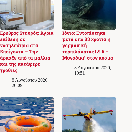
Ερυθρός Σταυρός: Άγρια
Ιόνιο: Εντοπίστηκε
επίθεση σε
μετά από 83 χρόνια η
νοσηλεύτρια στα
γερμανική
Επείγοντα – Την
τορπιλάκατος LS 6 –
άρπαξε από τα μαλλιά
Μοναδική στον κόσμο
και της κατάφερε
8 Αυγούστου 2026,
γροθιές
19:51
8 Αυγούστου 2026,
20:09