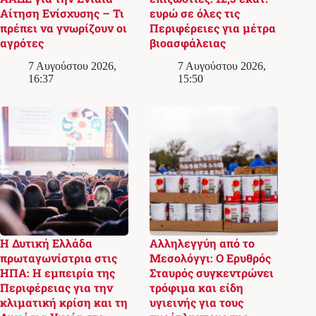
Αίτηση Ενίσχυσης – Τι
ευρώ σε όλες τις
πρέπει να γνωρίζουν οι
Περιφέρειες για μέτρα
αγρότες
βιοασφάλειας
7 Αυγούστου 2026,
7 Αυγούστου 2026,
16:37
15:50
Η Δυτική Ελλάδα
Αλληλεγγύη από το
πρωταγωνίστρια στις
Μεσολόγγι: Ο Ερυθρός
ΗΠΑ: Η εμπειρία της
Σταυρός συγκεντρώνει
Περιφέρειας για την
τρόφιμα και είδη
κλιματική κρίση και τη
υγιεινής για τους