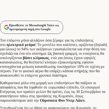
Προσθέστε το Messolonghi Voice ως
προτιμώμενη πηγή στο Google
Τον επόμενο μήνα αλλάζουν όσα ξέραμε για τις επιδοτήσεις
στο
ηλεκτρικό ρεύμα
! Το μοντέλο που καλύπτει, οριζόντια (δηλαδή
για όλους) το 94% των αυξήσεων εγκαταλείπεται και στην θέση του
σχεδιάζεται ένα νέο σύστημα: Ως βασική γραμμή, οι ενισχύσεις θα
υπολογίζονται
βάσει κλίμακας
, ενώ για όσους έχουν υψηλές
καταναλώσεις, θα θεσπιστεί κίνητρο εξοικονόμησης εφόσον
επιτυγχάνεται μείωση κατανάλωσης τουλάχιστον 10% σε σχέση με
πέρυσι. Για το φυσικό αέριο θα υπάρξει κάποια στήριξης που θα
ανακοινωθεί το επόμενο χρονικό διάστημα.
Καθοριστικό ρόλο στη μορφή των επιδοτήσεων θα παίξουν οι
αποφάσεις που θα ληφθούν σε ευρωπαϊκό επίπεδο, Οι υπουργοί
Ενέργειας των κρατών μελών θα πρέπει, έως τις 30 Σεπτεμβρίου να
απαντήσουν πάνω στις προτάσεις της Κομισιόν, όπως
παρουσιάστηκαν από την
Ούρσουλα Φον Ντερ Λάιεν
.
Υπενθυμίζεται ότι με βάση τις ανακοινώσεις της Κομισιόν, το