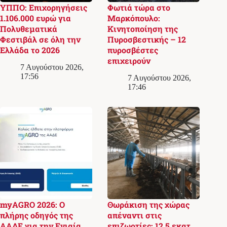
ΥΠΠΟ: Επιχορηγήσεις
Φωτιά τώρα στο
1.106.000 ευρώ για
Μαρκόπουλο:
Πολυθεματικά
Κινητοποίηση της
Φεστιβάλ σε όλη την
Πυροσβεστικής – 12
Ελλάδα το 2026
πυροσβέστες
επιχειρούν
7 Αυγούστου 2026,
17:56
7 Αυγούστου 2026,
17:46
myAGRO 2026: Ο
Θωράκιση της χώρας
πλήρης οδηγός της
απέναντι στις
ΑΑΔΕ για την Ενιαία
επιζωοτίες: 12,5 εκατ.