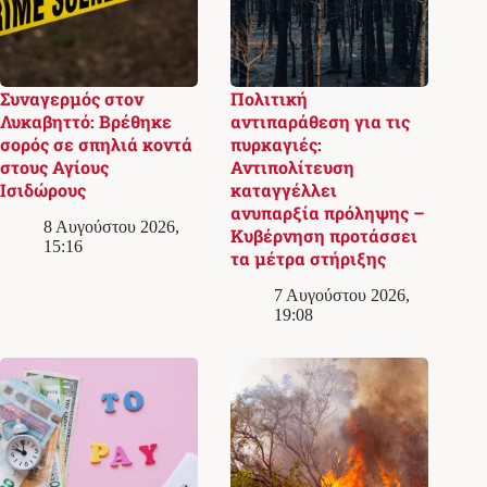
Συναγερμός στον
Πολιτική
Λυκαβηττό: Βρέθηκε
αντιπαράθεση για τις
σορός σε σπηλιά κοντά
πυρκαγιές:
στους Αγίους
Αντιπολίτευση
Ισιδώρους
καταγγέλλει
ανυπαρξία πρόληψης –
8 Αυγούστου 2026,
Κυβέρνηση προτάσσει
15:16
τα μέτρα στήριξης
7 Αυγούστου 2026,
19:08