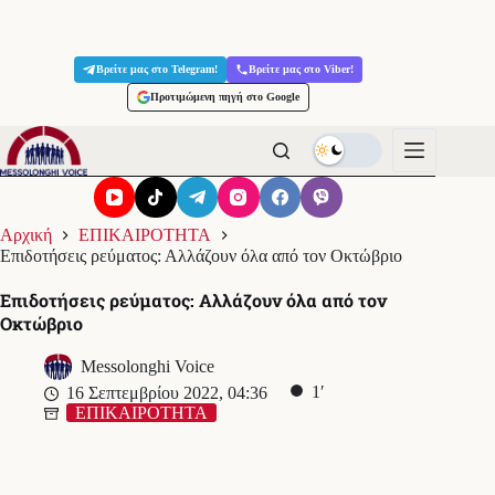
Μετάβαση
στο
Βρείτε μας στο Telegram!
Βρείτε μας στο Viber!
περιεχόμενο
Προτιμώμενη πηγή στο Google
Αρχική
ΕΠΙΚΑΙΡΟΤΗΤΑ
Επιδοτήσεις ρεύματος: Αλλάζουν όλα από τον Οκτώβριο
Επιδοτήσεις ρεύματος: Αλλάζουν όλα από τον
Οκτώβριο
Messolonghi Voice
1′
16 Σεπτεμβρίου 2022, 04:36
ΕΠΙΚΑΙΡΟΤΗΤΑ