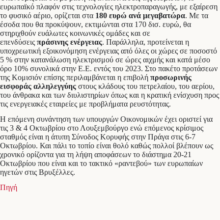
ευρωπαϊκό πλαφόν στις τεχνολογίες ηλεκτροπαραγωγής, με εξαίρεση
το φυσικό αέριο, ορίζεται στα
180 ευρώ ανά μεγαβατώρα
. Με τα
έσοδα που θα προκύψουν, εκτιμώνται στα 170 δισ. ευρώ, θα
στηριχθούν ευάλωτες κοινωνικές ομάδες και σε
επενδύσεις
πράσινης ενέργειας
. Παράλληλα, προτείνεται η
υποχρεωτική εξοικονόμηση ενέργειας από όλες οι χώρες σε ποσοστό
5 % στην κατανάλωση ηλεκτρισμού σε ώρες αιχμής και κατά μέσο
όρο 10% συνολικά στην Ε.Ε. εντός του 2023. Στο πακέτο προτάσεων
της Κομισιόν επίσης περιλαμβάνεται η επιβολή
προσωρινής
εισφοράς αλληλεγγύης
στους κλάδους του πετρελαίου, του αερίου,
του άνθρακα και των διυλιστηρίων όπως και η κρατική ενίσχυση προς
τις ενεργειακές εταιρείες με προβλήματα ρευστότητας.
Η επόμενη συνάντηση των υπουργών Οικονομικών έχει οριστεί για
τις 3 & 4 Oκτωβρίου στο Λουξεμβούργο ενώ επόμενος κρίσιμος
σταθμός είναι η άτυπη Σύνοδος Κορυφής στην Πράγα στις 6-7
Οκτωβρίου. Και πάλι το τοπίο είναι θολό καθώς πολλοί βλέπουν ως
χρονικό ορίζοντα για τη λήψη αποφάσεων το διάστημα 20-21
Οκτωβρίου που είναι και το τακτικό «ραντεβού» των ευρωπαίων
ηγετών στις Βρυξέλλες.
Πηγή