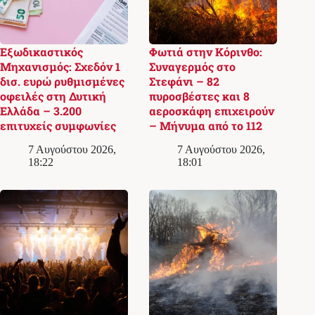
Εξωδικαστικός
Φωτιά στην Κόρινθο:
Μηχανισμός: Σχεδόν 1
Συναγερμός στο
δισ. ευρώ ρυθμισμένες
Στεφάνι – 82
οφειλές στη Δυτική
πυροσβέστες και 8
Ελλάδα – 3.200
αεροσκάφη επιχειρούν
επιτυχείς συμφωνίες
– Μήνυμα από το 112
7 Αυγούστου 2026,
7 Αυγούστου 2026,
18:22
18:01