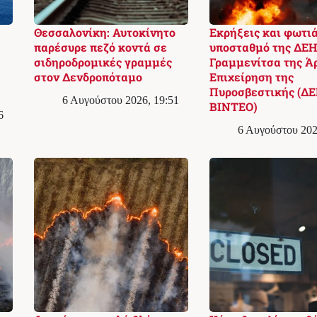
Θεσσαλονίκη: Αυτοκίνητο
Εκρήξεις και φωτιά
παρέσυρε πεζό κοντά σε
υποσταθμό της ΔΕΗ
σιδηροδρομικές γραμμές
Γραμμενίτσα της Ά
στον Δενδροπόταμο
Επιχείρηση της
Πυροσβεστικής (ΔΕ
6 Αυγούστου 2026, 19:51
ΒΙΝΤΕΟ)
6
6 Αυγούστου 202