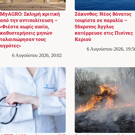
MyAGRO: Σκληρή κριτική
Ζάκυνθος: Νέος θάνατος
από την αντιπολίτευση –
τουρίστα σε παραλία –
«Φιέστα χωρίς ουσία,
56χρονος Άγγλος
καθυστερήσεις μηνών
κατέρρευσε στις Πισίνες
ταλαιπώρησαν τους
Κεριού
αγρότες»
6 Αυγούστου 2026, 19:5
6 Αυγούστου 2026, 20:02